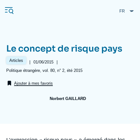
Aller
Panneau de gestion des cookies
au
contenu
principal
Le concept de risque pays
Navigation
principale
Articles
|
Date
01/06/2015
|
L'Ifri
de
Références
Politique étrangère, vol. 80, n° 2, été 2015
publication
Ajouter à mes favoris
Analyses
À propos de l'Ifri
Recherches fréquentes
Norbert GAILLARD
Événements
Image
L'Ifri en bref
Proche-Orient
de
couverture
de
la
publication