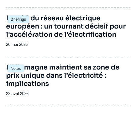
de
publication
Image
Le défi du réseau électrique
Briefings
principale
européen : un tournant décisif pour
l'accélération de l'électrification
Date
26 mai 2026
de
publication
Image
L’Allemagne maintient sa zone de
Notes
principale
prix unique dans l’électricité :
implications
Date
22 avril 2026
de
publication