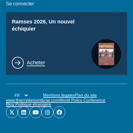
Se connecter
Titre
Ramses 2026, Un nouvel
échiquier
Lien
Acheter
Mentions légales
Plan du site
www.thierrydemontbrial.com
World Policy Conference
Blog Politique étrangère