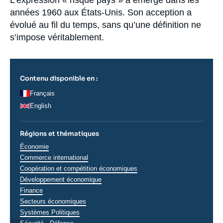
Accroche
L’expression « risque pays » a émergé dans les
Se connecter
années 1960 aux États-Unis. Son acception a
évolué au fil du temps, sans qu’une définition ne
Nous soutenir
s’impose véritablement.
Contenu disponible en :
Français
English
Régions et thématiques
Thématiques
Économie
analyses
Commerce international
Coopération et compétition économiques
Développement économique
Finance
Secteurs économiques
Systèmes Politiques