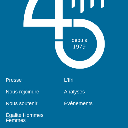
Pied
Presse
Navigation
L'Ifri
de
principale
page
Nous rejoindre
Analyses
Nous soutenir
Événements
Égalité Hommes
Femmes