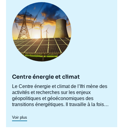
Image
principale
Norbert GAILLARD, « Le concept de risque
pays », Articles, Ifri, 1 juin 2015.
Copier
Centre énergie et climat
Accroche
Le Centre énergie et climat de l’Ifri mène des
centre
activités et recherches sur les enjeux
géopolitiques et géoéconomiques des
transitions énergétiques. Il travaille à la fois
sur les enjeux de sécurité énergétique, de
compétitivité, de maîtrise des chaînes de
Voir plus
valeur, et d'acceptabilité. Spécialisé dans
l’étude des politiques européennes de
l’énergie et du climat, et des marchés de