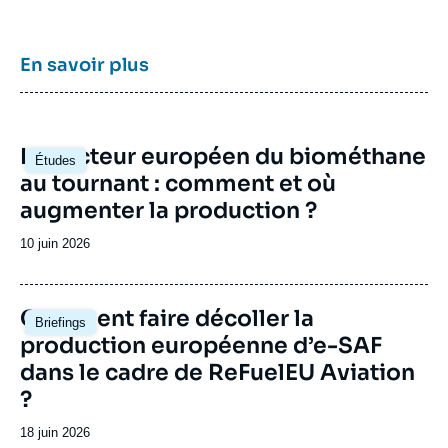
l’énergie en Europe et dans le monde, ses
travaux portent aussi sur les stratégies
énergétiques et climatiques des grandes
En savoir plus
puissances comme les Etats-Unis, la Chine
ou l’Inde. Il offre une expertise reconnue,
enrichie de collaborations internationales et
d'événements à Paris et à Bruxelles,
Image
Le secteur européen du biométhane
notamment.
Études
principale
au tournant : comment et où
augmenter la production ?
Date
10 juin 2026
de
publication
Image
Comment faire décoller la
Briefings
principale
production européenne d’e-SAF
dans le cadre de ReFuelEU Aviation
?
Date
18 juin 2026