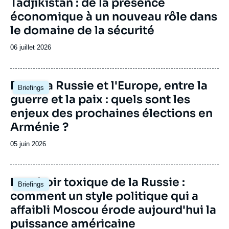
Tadjikistan : de la présence
économique à un nouveau rôle dans
le domaine de la sécurité
Date
06 juillet 2026
de
publication
Image
Entre la Russie et l'Europe, entre la
Briefings
principale
guerre et la paix : quels sont les
enjeux des prochaines élections en
Arménie ?
Date
05 juin 2026
de
publication
Image
Le miroir toxique de la Russie :
Briefings
principale
comment un style politique qui a
affaibli Moscou érode aujourd'hui la
puissance américaine