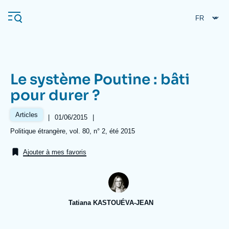
Aller
Panneau de gestion des cookies
au
contenu
principal
Le système Poutine : bâti
Navigation
pour durer ?
principale
L'Ifri
Articles
|
Date
01/06/2015
|
de
Références
Politique étrangère, vol. 80, n° 2, été 2015
publication
Analyses
Ajouter à mes favoris
À propos de l'Ifri
Recherches fréquentes
Événements
L'Ifri en bref
Proche-Orient
Tatiana KASTOUÉVA-JEAN
Image