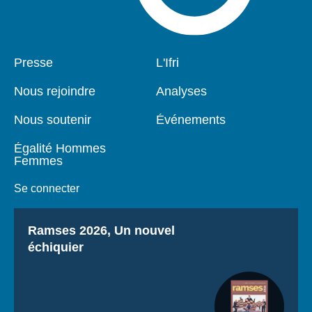
Pied
Presse
Navigation
L'Ifri
de
principale
page
Nous rejoindre
Analyses
Nous soutenir
Événements
Égalité Hommes
Femmes
Se connecter
Titre
Ramses 2026, Un nouvel
échiquier