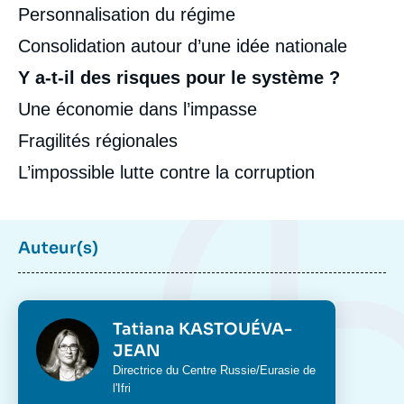
Personnalisation du régime
Consolidation autour d’une idée nationale
Y a-t-il des risques pour le système ?
Une économie dans l’impasse
Fragilités régionales
L’impossible lutte contre la corruption
Auteur(s)
Photo
Tatiana KASTOUÉVA-
JEAN
Intitulé
Directrice du
Centre Russie/Eurasie
de
du
l'Ifri