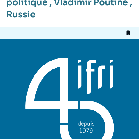
politique
,
Vladimir Poutine
,
Russie