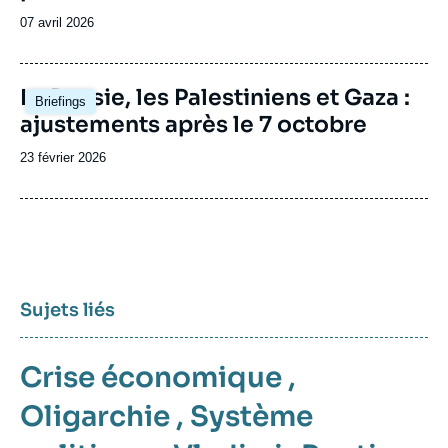
Date
07 avril 2026
de
publication
Image
La Russie, les Palestiniens et Gaza :
Briefings
principale
ajustements après le 7 octobre
Date
23 février 2026
de
publication
Sujets liés
Crise économique
,
Oligarchie
,
Système