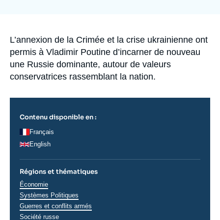
de
Se connecter
couverture
de
la
Nous soutenir
publication
Accroche
L’annexion de la Crimée et la crise ukrainienne ont
permis à Vladimir Poutine d’incarner de nouveau
une Russie dominante, autour de valeurs
conservatrices rassemblant la nation.
Contenu disponible en :
Français
English
Régions et thématiques
Thématiques
Économie
analyses
Systèmes Politiques
Guerres et conflits armés
Régions
Société russe