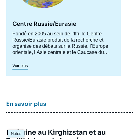
Centre Russie/Eurasie
Accroche
Fondé en 2005 au sein de l’Ifri, le Centre
centre
Russie/Eurasie produit de la recherche et
organise des débats sur la Russie, l’Europe
orientale, l’Asie centrale et le Caucase du
Sud. Il a pour objectif de comprendre et
d'anticiper l'évolution de cette zone
Voir plus
géographique complexe en pleine mutation
pour enrichir le débat public en France et en
Europe, et pour aider à la décision
stratégique, politique et économique.
En savoir plus
Image
La Chine au Kirghizstan et au
Notes
principale