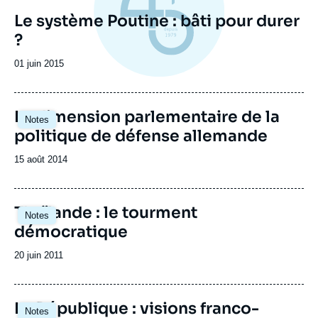
Le système Poutine : bâti pour durer
?
Date
01 juin 2015
de
publication
La dimension parlementaire de la
Notes
politique de défense allemande
Date
15 août 2014
de
publication
Thaïlande : le tourment
Notes
démocratique
Date
20 juin 2011
de
publication
La République : visions franco-
Notes