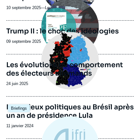
Image
principale
10 septembre 2025
—
Nom
Le 1hebdo
du
journal,
revue
Trump II : le choc des idéologies
ou
Image
émission
principale
Date
09 septembre 2025
de
publication
Les évolutions du comportement
des électeurs allemands
Date
24 juin 2025
de
publication
Image
Les enjeux politiques au Brésil après
Briefings
principale
un an de présidence Lula
Date
11 janvier 2024
de
publication