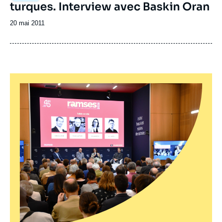
turques. Interview avec Baskin Oran
Date
20 mai 2011
de
publication