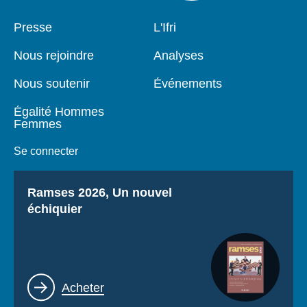
Pied
Presse
Navigation
L'Ifri
de
principale
page
Nous rejoindre
Analyses
Nous soutenir
Événements
Égalité Hommes
Femmes
Se connecter
Titre
Ramses 2026, Un nouvel
échiquier
Lien
Acheter