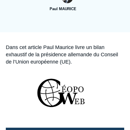
Se connecter
Paul MAURICE
Nous soutenir
Image
de
couverture
de
la
publication
Accroche
Dans cet article Paul Maurice livre un bilan
exhaustif de la présidence allemande du Conseil
de l’Union européenne (UE).
Image
principale