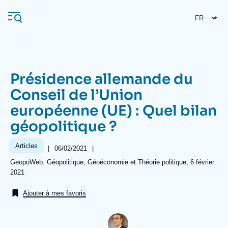
Aller
Panneau de gestion des cookies
au
contenu
principal
Présidence allemande du
Navigation
Conseil de l’Union
principale
européenne (UE) : Quel bilan
L'Ifri
géopolitique ?
Analyses
Articles
|
Date
06/02/2021
|
de
À propos de l'Ifri
Recherches fréquentes
Références
GeopoWeb. Géopolitique, Géoéconomie et Théorie politique, 6 février
publication
2021
Événements
L'Ifri en bref
Proche-Orient
Ajouter à mes favoris