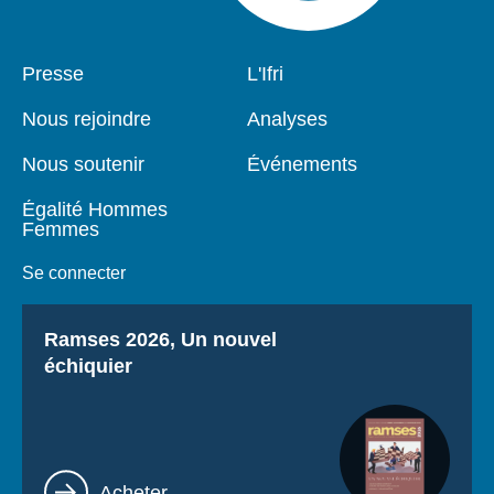
Pied
Presse
Navigation
L'Ifri
de
principale
page
Nous rejoindre
Analyses
Nous soutenir
Événements
Égalité Hommes
Femmes
Se connecter
Titre
Ramses 2026, Un nouvel
échiquier
Lien
Acheter