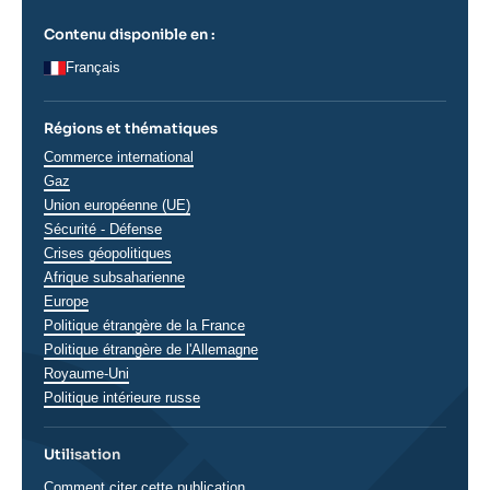
Contenu disponible en :
Français
Régions et thématiques
Thématiques
Commerce international
analyses
Gaz
Union européenne (UE)
Sécurité - Défense
Crises géopolitiques
Régions
Afrique subsaharienne
Europe
Politique étrangère de la France
Politique étrangère de l'Allemagne
Royaume-Uni
Politique intérieure russe
Utilisation
Comment citer cette publication