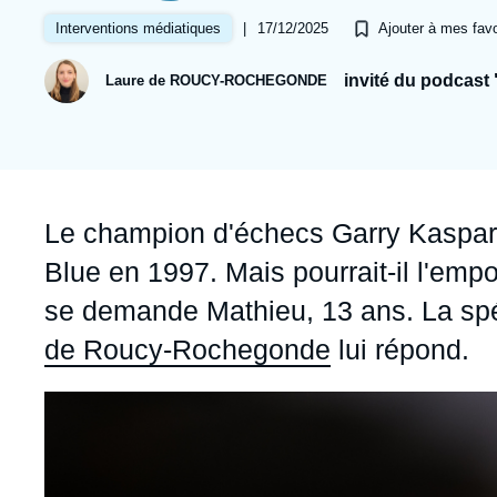
Jeudi 17 septembre 2026 17:30
Partenariats et réseaux
Intelligence artificielle
|
17/12/2025
Interventions médiatiques
Ajouter à mes favo
Nous soutenir en tant que professionnel
Guerre en Ukraine
invité du podcast 
Laure de ROUCY-ROCHEGONDE
OTAN
Accroche
Le champion d'échecs Garry Kasparov
Blue en 1997. Mais pourrait-il l'empo
se demande Mathieu, 13 ans. La spéci
de Roucy-Rochegonde
lui répond.
Image
principale
médiatique