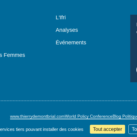
Navigation
L'Ifri
principale
Analyses
Événements
es Femmes
www.thierrydemontbrial.com
World Policy Conference
Blog Politiq
services tiers pouvant installer des cookies
Tout accepter
To