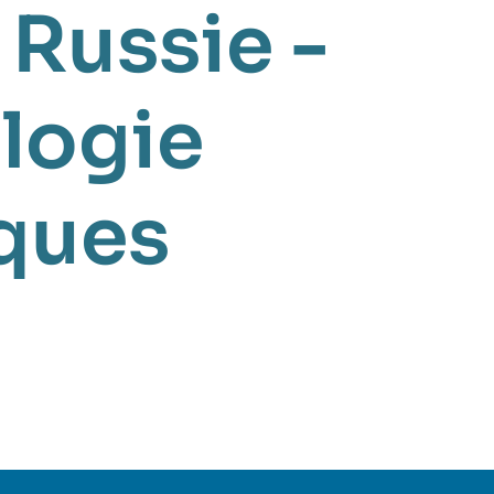
,
Russie -
logie
ques