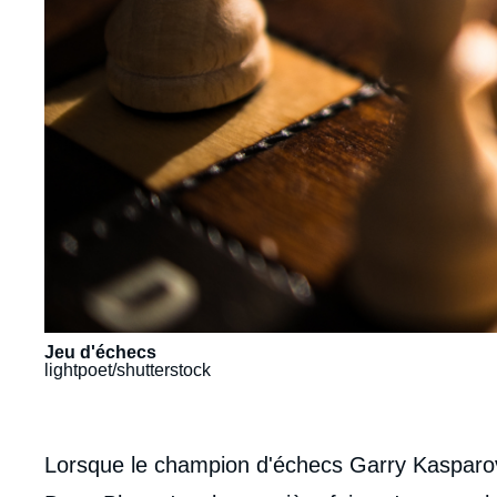
Jeu d'échecs
lightpoet/shutterstock
body
Lorsque le champion d'échecs Garry Kasparov 