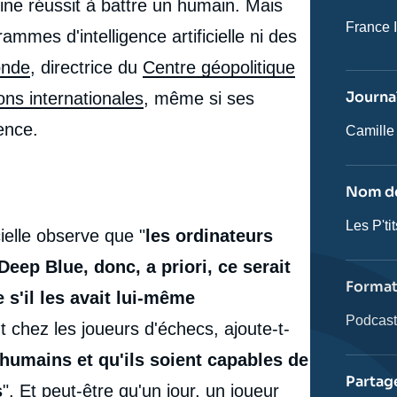
ine réussit à battre un humain. Mais
Nom
France I
mes d'intelligence artificielle ni des
du
journal,
onde
, directrice du
Centre géopolitique
revue
ou
Journal
ions internationales
, même si ses
émissio
ence.
Journali
Camille
Nom de
Nom
Les P'ti
icielle observe que "
les ordinateurs
de
l'émissi
ep Blue, donc, a priori, ce serait
Forma
 s'il les avait lui-même
Catégor
Podcas
t chez les joueurs d'échecs, ajoute-t-
journali
t humains et qu'ils soient capables de
Partag
s
". Et peut-être qu'un jour, un joueur