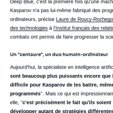
Deep Blue, c'est la première fois qu'une mach
Kasparov n'a pas lui-même fabriqué des program
ordinateurs, précise
Laure de Roucy-Rocheg
des technologies
à
l'Institut français des relat
combats ont permis de faire progresser la sci
Un "centaure", un duo humain-ordinateur
Aujourd'hui, la spécialiste en intelligence artif
sont beaucoup plus puissants encore que De
difficile pour Kasparov de les battre, même
programmés
". Mais ce qui est impressionnan
elle, "
c'est précisément le fait qu'ils soien
développer autant de stratégies différente