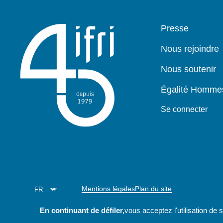
Pied
Presse
de
page
Nous rejoindre
Nous soutenir
Égalité Homm
Se connecter
Mentions légales
Plan du site
En continuant de défiler,
vous acceptez l'utilisation de 