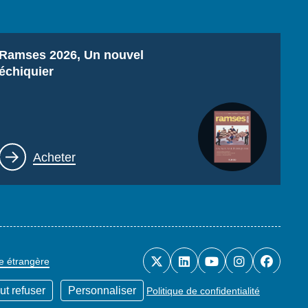
Titre
Ramses 2026, Un nouvel
échiquier
Lien
Acheter
ue étrangère
ut refuser
Personnaliser
Politique de confidentialité