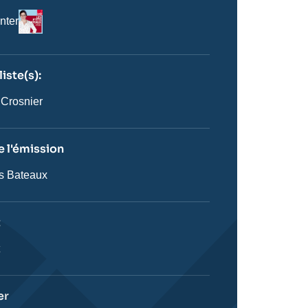
Logo
nter
iste(s):
n
ste
 Crosnier
 l'émission
ts Bateaux
on
t
ie
t
stique
er