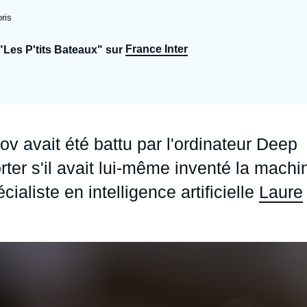
Ramses
Europe
R
S
ris
Politique étrangère
Russie - Eurasie
D
T
France Inter
"Les P'tits Bateaux" sur
Podcast
Afrique du Nord et Moyen-Orient
 avait été battu par l'ordinateur Deep
rter s'il avait lui-même inventé la machi
aliste en intelligence artificielle
Laure