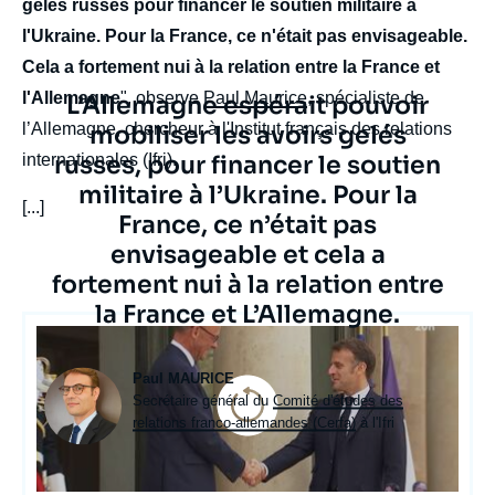
gelés russes pour financer le soutien militaire à
l'Ukraine. Pour la France, ce n'était pas envisageable.
Cela a fortement nui à la relation entre la France et
l'Allemagne
", observe
Paul Maurice
, spécialiste de
Texte
L’Allemagne espérait pouvoir
l’Allemagne, chercheur à l'Institut français des relations
citation
mobiliser les avoirs gelés
russes, pour financer le soutien
internationales (Ifri).
militaire à l’Ukraine. Pour la
[...]
France, ce n’était pas
envisageable et cela a
fortement nui à la relation entre
la France et L’Allemagne.
body
Photo
Paul MAURICE
Intitulé
Secrétaire général du
Comité d'études des
du
relations franco-allemandes (Cerfa)
à l'Ifri
poste