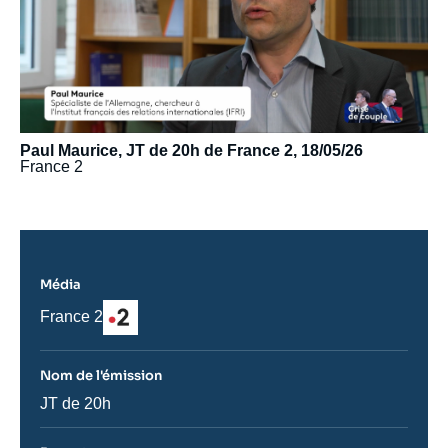
Paul Maurice, JT de 20h de France 2, 18/05/26
France 2
Média
Logo
Nom
France 2
du
journal,
revue
Nom de l'émission
ou
émission
Nom
JT de 20h
de
l'émission