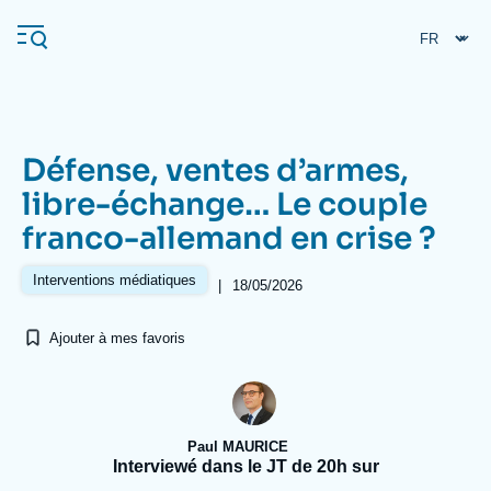
Aller
Panneau de gestion des cookies
au
contenu
principal
Défense, ventes d’armes,
Navigation
libre-échange… Le couple
principale
franco-allemand en crise ?
L'Ifri
Interventions médiatiques
|
18/05/2026
Analyses
Ajouter à mes favoris
À propos de l'Ifri
Recherches fréquentes
Événements
L'Ifri en bref
Proche-Orient
Paul MAURICE
Interviewé dans le JT de 20h sur