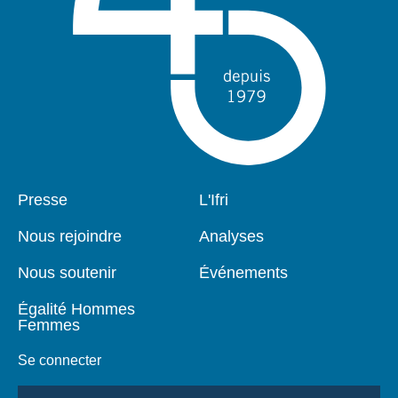
Pied
Presse
Navigation
L'Ifri
de
principale
page
Nous rejoindre
Analyses
Nous soutenir
Événements
Égalité Hommes
Femmes
Se connecter