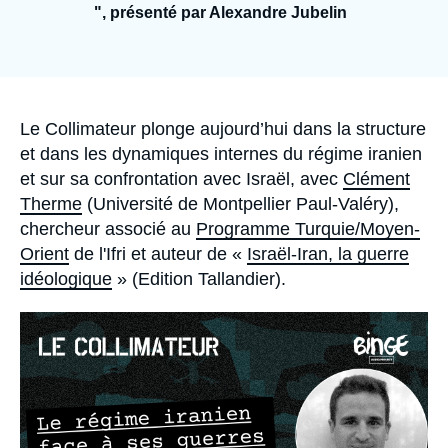
Se connecter
", présenté par Alexandre Jubelin
Nous soutenir
Accroche
Le Collimateur plonge aujourd’hui dans la structure
et dans les dynamiques internes du régime iranien
et sur sa confrontation avec Israël, avec
Clément
Therme
(Université de Montpellier Paul-Valéry),
chercheur associé au
Programme Turquie/Moyen-
Orient
de l'Ifri et auteur de «
Israël-Iran, la guerre
idéologique
» (Edition Tallandier).
Image
principale
médiatique