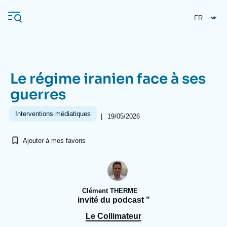
Aller
Panneau de gestion des cookies
au
contenu
principal
Le régime iranien face à ses
Navigation
guerres
principale
L'Ifri
Interventions médiatiques
|
19/05/2026
Ajouter à mes favoris
Analyses
À propos de l'Ifri
Recherches fréquentes
Événements
L'Ifri en bref
Proche-Orient
Clément THERME
invité du podcast "
Le Collimateur