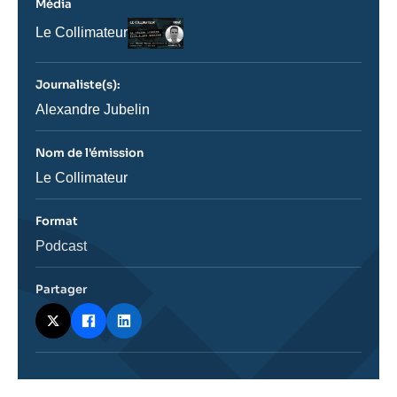
Média
Logo
Nom
Le Collimateur
du
journal,
revue
Journaliste(s):
ou
émission
Journaliste
Alexandre Jubelin
Nom de l'émission
Nom
Le Collimateur
de
l'émission
Format
Catégorie
Podcast
journalistique
Partager