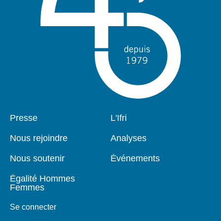
Pied
Presse
Navigation
L'Ifri
de
principale
page
Nous rejoindre
Analyses
Nous soutenir
Événements
Égalité Hommes
Femmes
Se connecter