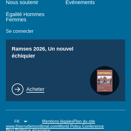
Nous soutenir
Événements
Égalité Hommes
Femmes
Se connecter
Titre
Ramses 2026, Un nouvel
échiquier
Lien
Acheter
Mentions légales
Plan du site
www.thierrydemontbrial.com
World Policy Conference
Blog Politique étrangère