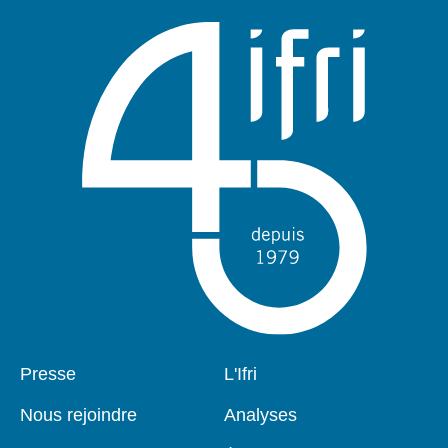
Pied
Presse
Navigation
L'Ifri
de
principale
page
Nous rejoindre
Analyses