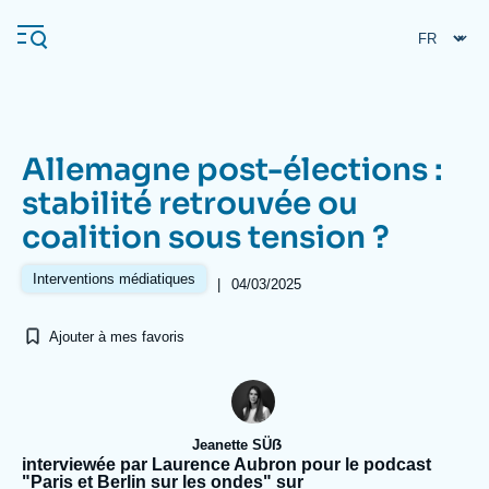
Aller
Panneau de gestion des cookies
au
contenu
principal
Allemagne post-élections :
Navigation
stabilité retrouvée ou
principale
coalition sous tension ?
L'Ifri
Interventions médiatiques
|
04/03/2025
Analyses
Ajouter à mes favoris
À propos de l'Ifri
Recherches fréquentes
Événements
L'Ifri en bref
Proche-Orient
Jeanette SÜẞ
interviewée par Laurence Aubron pour le podcast
"Paris et Berlin sur les ondes" sur