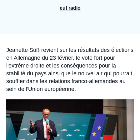
Se connecter
eu! radio
Nous soutenir
Accroche
Jeanette Süß
revient sur les résultats des élections
en Allemagne du 23 février, le vote fort pour
l'extrême droite et les conséquences pour la
stabilité du pays ainsi que le nouvel air qui pourrait
souffler dans les relations franco-allemandes au
sein de l'Union européenne.
Image
principale
médiatique