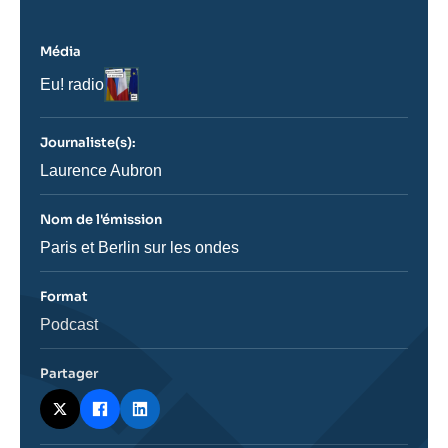
Média
Logo
Nom
Eu! radio
du
journal,
revue
Journaliste(s):
ou
émission
Journaliste
Laurence Aubron
Nom de l'émission
Nom
Paris et Berlin sur les ondes
de
l'émission
Format
Catégorie
Podcast
journalistique
Partager