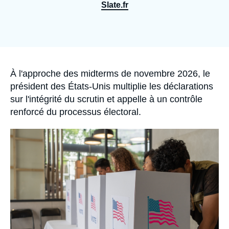
Se connecter
Slate.fr
Nous soutenir
Accroche
À l'approche des midterms de novembre 2026, le
président des États-Unis multiplie les déclarations
sur l'intégrité du scrutin et appelle à un contrôle
renforcé du processus électoral.
Image
principale
médiatique