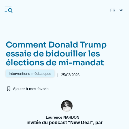
Aller
Panneau de gestion des cookies
au
contenu
principal
Comment Donald Trump
Navigation
essaie de bidouiller les
principale
élections de mi-mandat
L'Ifri
Interventions médiatiques
|
25/03/2026
Analyses
Ajouter à mes favoris
À propos de l'Ifri
Recherches fréquentes
Événements
L'Ifri en bref
Proche-Orient
Laurence NARDON
invitée du podcast "New Deal", par