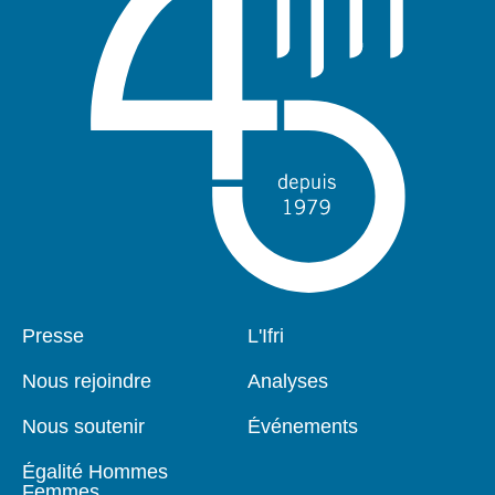
Pied
Presse
Navigation
L'Ifri
de
principale
page
Nous rejoindre
Analyses
Nous soutenir
Événements
Égalité Hommes
Femmes