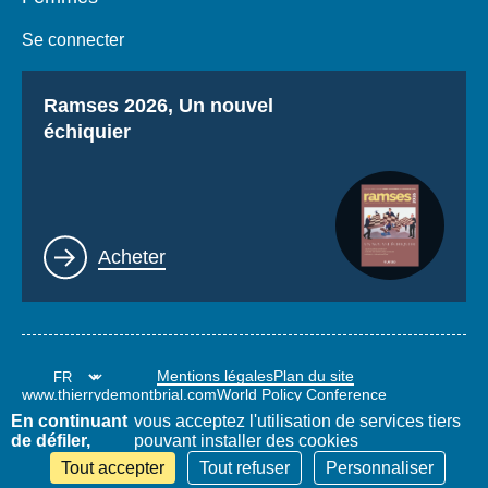
Se connecter
Titre
Ramses 2026, Un nouvel
échiquier
Lien
Acheter
Mentions légales
Plan du site
www.thierrydemontbrial.com
World Policy Conference
Blog Politique étrangère
En continuant
vous acceptez l'utilisation de services tiers
de défiler,
pouvant installer des cookies
Tout accepter
Tout refuser
Personnaliser