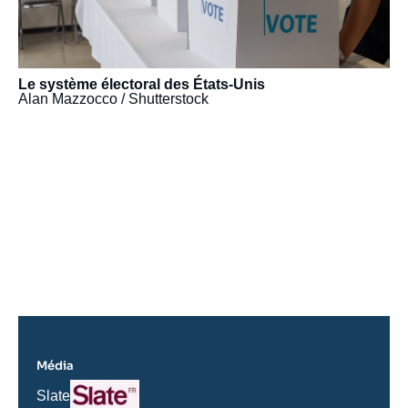
Le système électoral des États-Unis
Alan Mazzocco / Shutterstock
URL
de
Spotify
Média
Logo
Nom
Slate