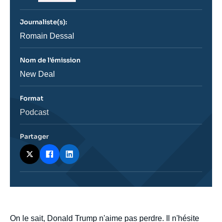
du
journal,
revue
Journaliste(s):
ou
émission
Journaliste
Romain Dessal
Nom de l'émission
Nom
New Deal
de
l'émission
Format
Catégorie
Podcast
journalistique
Partager
body
On le sait, Donald Trump n'aime pas perdre. Il n'hésite