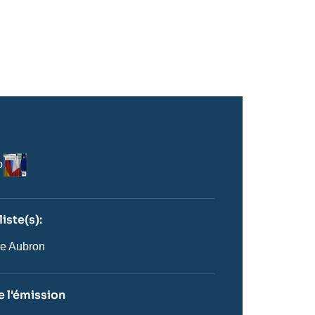
Logo
o
iste(s):
n
ste
e Aubron
 l'émission