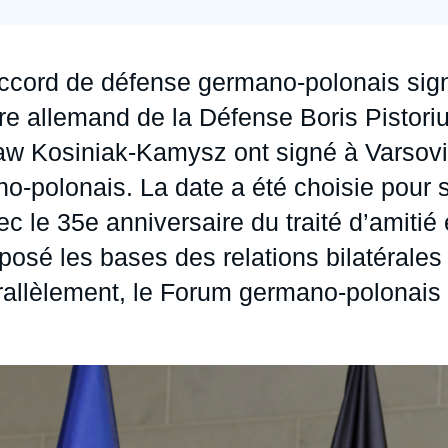
Ramses
Europe
R
S
Politique étrangère
Russie - Eurasie
D
T
accord de défense germano-polonais sig
Podcast
Afrique du Nord et Moyen-Orient
tre allemand de la Défense Boris Pistori
aw Kosiniak-Kamysz ont signé à Varsov
-polonais. La date a été choisie pour 
c le 35e anniversaire du traité d’amitié 
posé les bases des relations bilatérales
arallèlement, le Forum germano-polonais