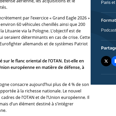
éfense aérienne, les acquisitions et le
Nom
Paris et
tés.
de
l'émissi
ncrètement par l’exercice « Grand Eagle 2026 »
Forma
environ 60 véhicules chenillés ainsi que 200
 Lituanie via la Pologne. L’objectif est de
Catégor
Podcas
journali
qui seraient déterminants en cas de crise. Cette
d’Eurofighter allemands et de systèmes Patriot
Partag
sur le flanc oriental de l’OTAN. Est-elle en
 l’Union européenne en matière de défense, à
logne consacre aujourd’hui plus de 4 % de son
rapportée à la richesse nationale. Le nouvel
 cadres de l’OTAN et de l’Union européenne. Il
mais d’un élément destiné à s’intégrer
nne.