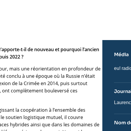
’apporte-t-il de nouveau et pourquoi l’ancien
Média
epuis 2022 ?
jour, mais une réorientation en profondeur de
Nom
eu! radi
du
été conclu à une époque où la Russie n’était
journal,
revue
ion de la Crimée en 2014, puis surtout
ou
022, ont complètement bouleversé ces
Journal
émissio
Journali
Laurenc
gissant la coopération à l’ensemble des
le soutien logistique mutuel, il couvre
Nom de
aces hybrides ainsi que dans les domaines de