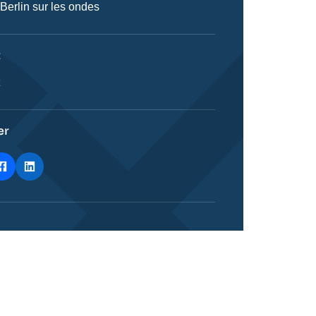
 Berlin sur les ondes
on
t
ie
t
stique
er