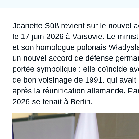
Jeudi 17 septembre 2026 17:30
Partenariats et réseaux
Intelligence artificielle
Nous soutenir en tant que professionnel
Guerre en Ukraine
Accroche
Jeanette Süß
revient sur le nouvel 
OTAN
le 17 juin 2026 à Varsovie. Le minis
et son homologue polonais Władysł
un nouvel accord de défense germano
portée symbolique : elle coïncide ave
de bon voisinage de 1991, qui avait 
après la réunification allemande. P
2026 se tenait à Berlin.
Image
principale
médiatique