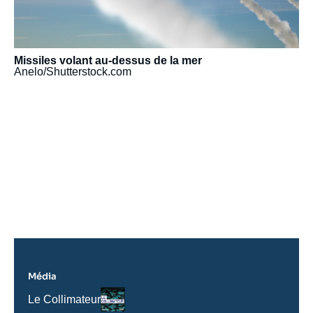
Missiles volant au-dessus de la mer
Anelo/Shutterstock.com
URL
de
Spotify
Média
Logo
Nom
Le Collimateur
du