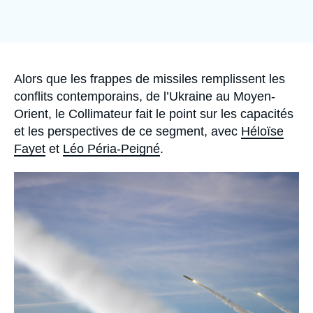
Se connecter
Nous soutenir
Accroche
Alors que les frappes de missiles remplissent les
conflits contemporains, de l’Ukraine au Moyen-
Orient, le Collimateur fait le point sur les capacités
et les perspectives de ce segment, avec
Héloïse
Fayet
et
Léo Péria-Peigné
.
Image
principale
médiatique