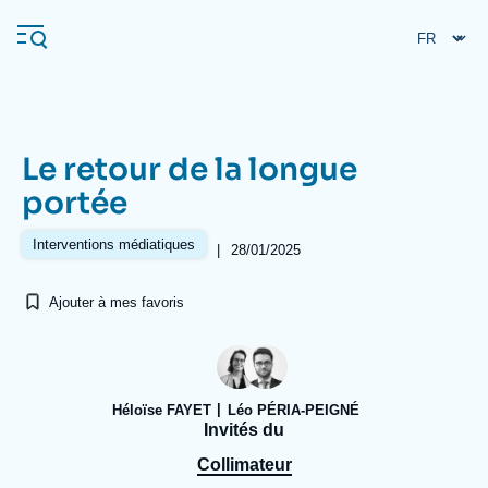
Aller
Panneau de gestion des cookies
au
contenu
principal
Le retour de la longue
Navigation
portée
principale
L'Ifri
Interventions médiatiques
|
28/01/2025
Ajouter à mes favoris
Analyses
À propos de l'Ifri
Recherches fréquentes
Événements
L'Ifri en bref
Proche-Orient
Héloïse FAYET
Léo PÉRIA-PEIGNÉ
Invités du
Collimateur