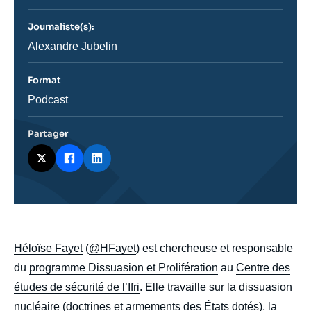
journal,
revue
Journaliste(s):
ou
émission
Journaliste
Alexandre Jubelin
Format
Catégorie
Podcast
journalistique
Partager
body
Héloïse Fayet
(
@HFayet
) est chercheuse et responsable
du
programme Dissuasion et Prolifération
au
Centre des
études de sécurité de l’Ifri
. Elle travaille sur la dissuasion
nucléaire (doctrines et armements des États dotés), la