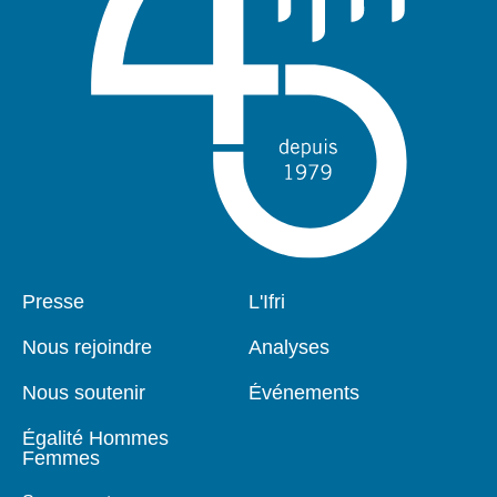
Pied
Presse
Navigation
L'Ifri
de
principale
page
Nous rejoindre
Analyses
Nous soutenir
Événements
Égalité Hommes
Femmes