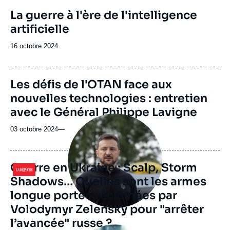
revue
Image
La guerre à l'ère de l'intelligence
ou
de
artificielle
couverture
émission
de
la
Date
16 octobre 2024
publication
de
publication
Les défis de l'OTAN face aux
nouvelles technologies : entretien
avec le Général Philippe Lavigne
Image
principale
03 octobre 2024
—
médiatique
Guerre en Ukraine : Scalp, Storm
Logo
Shadows… Quelles sont les armes
longue portée réclamées par
Volodymyr Zelensky pour "arrêter
l’avancée" russe ?
Image