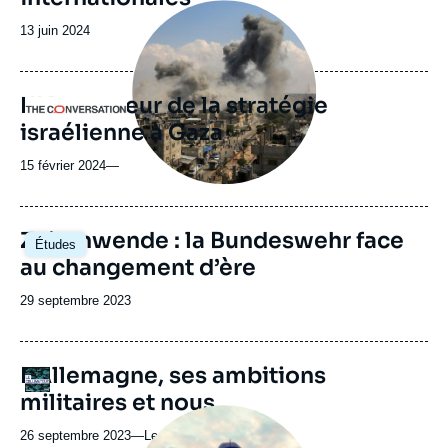
la
Image
publication
principale
Date
13 juin 2024
médiatique
de
publication
L'IA au coeur de la stratégie
Logo
israélienne à Gaza
15 février 2024
—
Zeitenwende : la Bundeswehr face
Études
au changement d’ère
Date
29 septembre 2023
de
publication
L'Allemagne, ses ambitions
Logo
militaires et nous
Image
principale
26 septembre 2023
—
Nom
Le collimateur