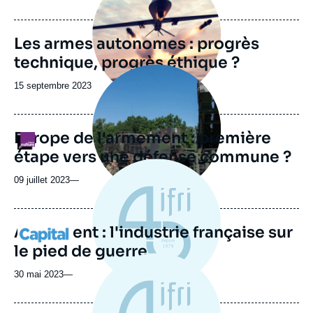
du
journal,
revue
Les armes autonomes : progrès
ou
technique, progrès éthique ?
émission
Image
principale
Date
15 septembre 2023
médiatique
de
publication
Europe de l'armement : première
Logo
étape vers une défense commune ?
09 juillet 2023
—
Armement : l'industrie française sur
Logo
le pied de guerre
30 mai 2023
—