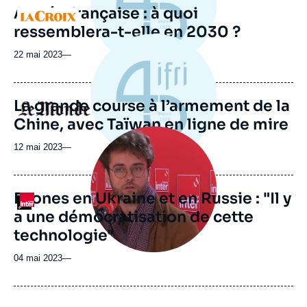
Armée française : à quoi
Logo
ressemblera-t-elle en 2030 ?
22 mai 2023
—
La grande course à l’armement de la
Logo
Chine, avec Taïwan en ligne de mire
Image
principale
12 mai 2023
—
médiatique
Drones en Ukraine et en Russie : "Il y
Logo
a une démocratisation de cette
technologie"
04 mai 2023
—