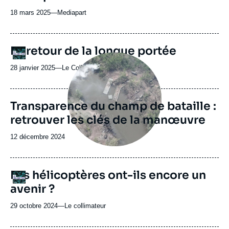
18 mars 2025
—
Nom
Mediapart
du
journal,
revue
URL
Le retour de la longue portée
Logo
ou
de
Image
Spotify
émission
principale
28 janvier 2025
—
Nom
Le Collimateur
du
journal,
revue
Transparence du champ de bataille :
ou
retrouver les clés de la manœuvre
émission
Date
12 décembre 2024
de
publication
URL
Les hélicoptères ont-ils encore un
Logo
de
avenir ?
Spotify
29 octobre 2024
—
Nom
Le collimateur
du
journal,