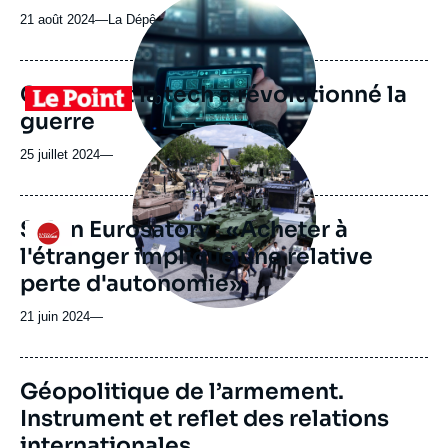
principale
21 août 2024
—
Nom
La Dépêche du Midi
médiatique
du
journal,
revue
Comment la tech a révolutionné la
Logo
ou
guerre
émission
Image
principale
25 juillet 2024
—
médiatique
Salon Eurosatory : «Acheter à
Logo
l'étranger implique une relative
perte d'autonomie»
21 juin 2024
—
Image
Géopolitique de l’armement.
de
Instrument et reflet des relations
couverture
de
internationales