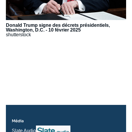
Donald Trump signe des décrets présidentiels,
Washington, D.C. - 10 février 2025
shutterstock
URL
de
Spotify
Média
Logo
Nom
Slate Audio