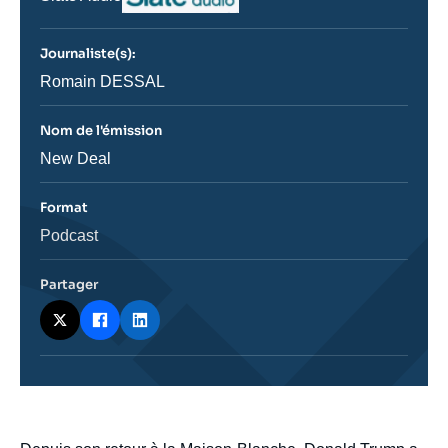
du
journal,
revue
Journaliste(s):
ou
émission
Journaliste
Romain DESSAL
Nom de l'émission
Nom
New Deal
de
l'émission
Format
Catégorie
Podcast
journalistique
Partager