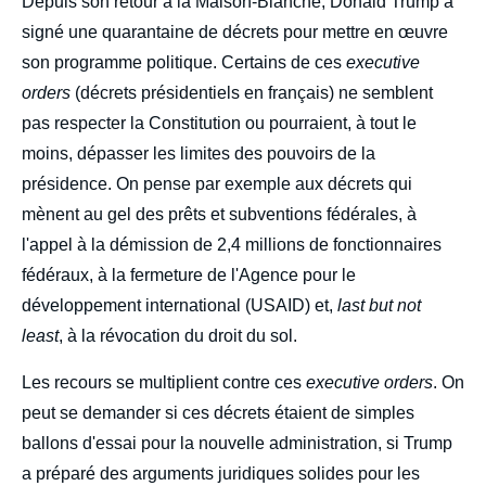
body
Depuis son retour à la Maison-Blanche, Donald Trump a
signé une quarantaine de décrets pour mettre en œuvre
son programme politique. Certains de ces
executive
orders
(décrets présidentiels en français) ne semblent
pas respecter la Constitution ou pourraient, à tout le
moins, dépasser les limites des pouvoirs de la
présidence. On pense par exemple aux décrets qui
mènent au gel des prêts et subventions fédérales, à
l'appel à la démission de 2,4 millions de fonctionnaires
fédéraux, à la fermeture de l'Agence pour le
développement international (USAID) et,
last but not
least
, à la révocation du droit du sol.
Les recours se multiplient contre ces
executive orders
. On
peut se demander si ces décrets étaient de simples
ballons d'essai pour la nouvelle administration, si Trump
a préparé des arguments juridiques solides pour les