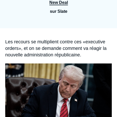
Se connecter
New Deal
sur Slate
Nous soutenir
Accroche
Les recours se multiplient contre ces «executive
orders», et on se demande comment va réagir la
nouvelle administration républicaine.
Image
principale
médiatique