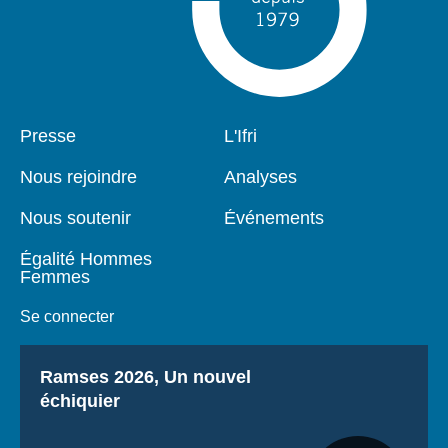
Pied
Presse
Navigation
L'Ifri
de
principale
page
Nous rejoindre
Analyses
Nous soutenir
Événements
Égalité Hommes
Femmes
Se connecter
Titre
Ramses 2026, Un nouvel
échiquier