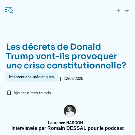
Aller
Panneau de gestion des cookies
au
contenu
principal
Les décrets de Donald
Navigation
Trump vont-ils provoquer
principale
une crise constitutionnelle?
L'Ifri
Interventions médiatiques
|
12/02/2025
Analyses
Ajouter à mes favoris
À propos de l'Ifri
Recherches fréquentes
Événements
L'Ifri en bref
Proche-Orient
Laurence NARDON
interviewée par Romain DESSAL pour le podcast