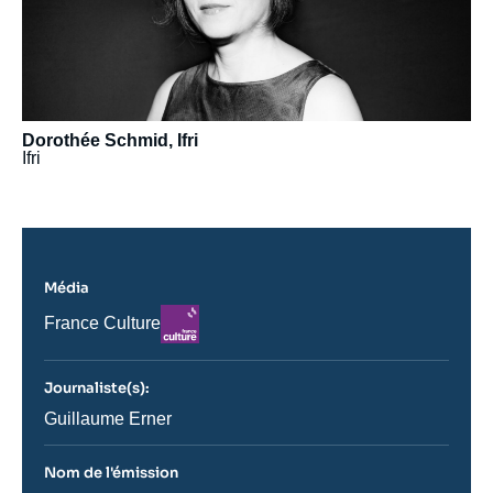
Dorothée Schmid, Ifri
Ifri
Média
Logo
Nom
France Culture
du
journal,
revue
Journaliste(s):
ou
émission
Journaliste
Guillaume Erner
Nom de l'émission