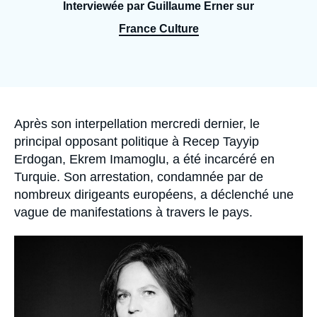
Se connecter
Interviewée par Guillaume Erner sur
France Culture
Nous soutenir
Accroche
Après son interpellation mercredi dernier, le
principal opposant politique à Recep Tayyip
Erdogan, Ekrem Imamoglu, a été incarcéré en
Turquie. Son arrestation, condamnée par de
nombreux dirigeants européens, a déclenché une
vague de manifestations à travers le pays.
Image
principale
médiatique