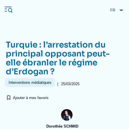
Aller
Panneau de gestion des cookies
au
contenu
principal
Turquie : l’arrestation du
Navigation
principal opposant peut-
principale
elle ébranler le régime
L'Ifri
d’Erdogan ?
Analyses
Interventions médiatiques
|
25/03/2025
À propos de l'Ifri
Recherches fréquentes
Ajouter à mes favoris
Événements
L'Ifri en bref
Proche-Orient
Dorothée SCHMID