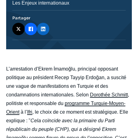
Nom
Les Enjeux internationaux
de
l'émission
Partager
body
L’arrestation d’Ekrem İmamoğlu, principal opposant
politique au président Recep Tayyip Erdoğan, a suscité
une vague de manifestations en Turquie et des
condamnations internationales. Selon
Dorothée Schmitt
,
politiste et responsable du
programme Turquie-Moyen-
Orient
à l’
Ifri
, le choix de ce moment est stratégique. Elle
explique : "
Cela coïncide avec la primaire du Parti
républicain du peuple (CHP), qui a désigné Ekrem
İmamoğlu comme figure de proue de l’opposition. C’est