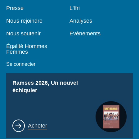
Pied
Presse
Navigation
L'Ifri
de
principale
page
Nous rejoindre
Analyses
Nous soutenir
Événements
Égalité Hommes
Femmes
Se connecter
Titre
Ramses 2026, Un nouvel
échiquier
Lien
Acheter