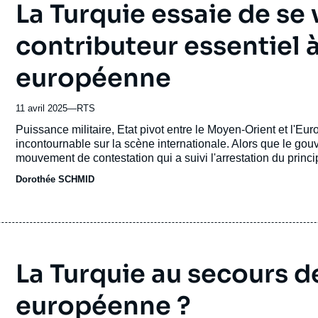
La Turquie essaie de s
contributeur essentiel à
européenne
11 avril 2025
—
Nom
RTS
du
Accroche
Puissance militaire, Etat pivot entre le Moyen-Orient et l'
journal,
incontournable sur la scène internationale. Alors que le go
revue
mouvement de contestation qui a suivi l'arrestation du princ
ou
se font peu entendre.
Dorothée SCHMID
émission
La Turquie au secours d
européenne ?