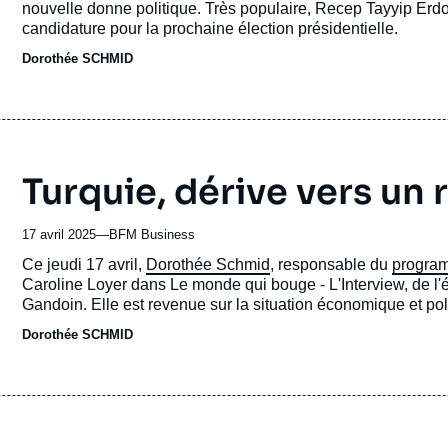
nouvelle donne politique. Très populaire, Recep Tayyip Erdoğan 
revue
candidature pour la prochaine élection présidentielle.
ou
Dorothée SCHMID
émission
Turquie, dérive vers un
17 avril 2025
—
Nom
BFM Business
du
Accroche
Ce jeudi 17 avril,
Dorothée Schmid
, responsable du
program
journal,
Caroline Loyer dans Le monde qui bouge - L'Interview, de 
revue
Gandoin. Elle est revenue sur la situation économique et 
ou
de contestation qui fait suite à l’arrestation du maire d’Istanb
Dorothée SCHMID
émission