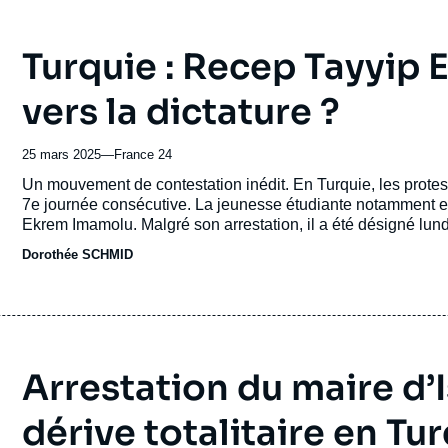
Turquie : Recep Tayyip
vers la dictature ?
25 mars 2025
—
Nom
France 24
du
Accroche
Un mouvement de contestation inédit. En Turquie, les prote
journal,
7e journée consécutive. La jeunesse étudiante notamment est
revue
Ekrem Imamolu. Malgré son arrestation, il a été désigné lund
ou
présidentielle en 2028 à la suite de la primaire organisée d
Dorothée SCHMID
émission
Arrestation du maire d’I
dérive totalitaire en Tur