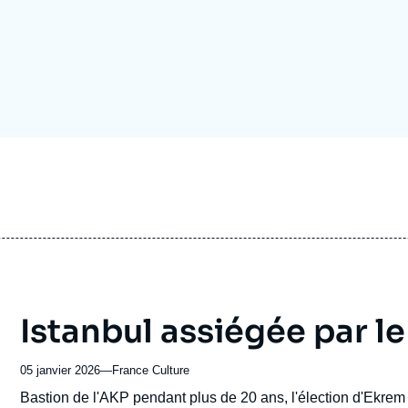
Ramses
Europe
R
S
Politique étrangère
Russie - Eurasie
D
T
Podcast
Afrique du Nord et Moyen-Orient
Istanbul assiégée par 
05 janvier 2026
—
Nom
France Culture
du
Accroche
Bastion de l'AKP pendant plus de 20 ans, l'élection d'Ekre
journal,