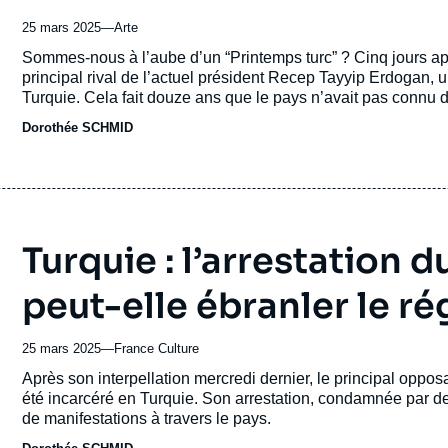
25 mars 2025
—
Nom
Arte
du
Accroche
Sommes-nous à l’aube d’un “Printemps turc” ? Cinq jours apr
journal,
principal rival de l’actuel président Recep Tayyip Erdogan, 
revue
Turquie. Cela fait douze ans que le pays n’avait pas connu 
ou
avait trouvé son origine au parc Taksim Gezi.
Dorothée SCHMID
émission
Turquie : l’arrestation 
peut-elle ébranler le r
25 mars 2025
—
Nom
France Culture
du
Accroche
Après son interpellation mercredi dernier, le principal opp
journal,
été incarcéré en Turquie. Son arrestation, condamnée par 
revue
de manifestations à travers le pays.
ou