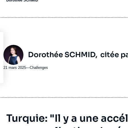
Dorothée SCHMID
émission
Photo
Dorothée SCHMID,
citée p
21 mars 2025
—
Nom
Challenges
du
journal,
revue
ou
émission
Turquie: "Il y a une accé