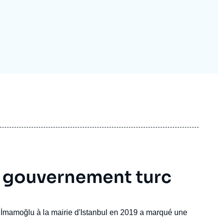
ecrutement
écurité - Défense
ocuments de référence
echnologie
le gouvernement turc
m İmamoğlu à la mairie d'Istanbul en 2019 a marqué une