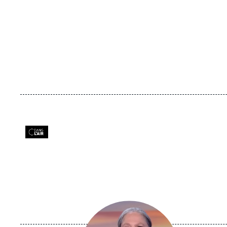
Logo
Image
principale
médiatique