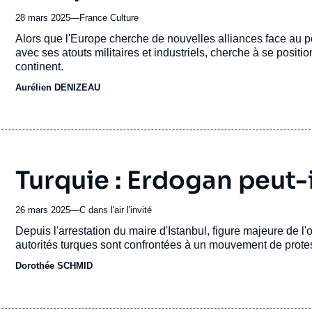
28 mars 2025
—
Nom
France Culture
du
Accroche
Alors que l'Europe cherche de nouvelles alliances face au po
journal,
avec ses atouts militaires et industriels, cherche à se posi
revue
continent.
ou
Aurélien DENIZEAU
émission
Turquie : Erdogan peut-
26 mars 2025
—
Nom
C dans l'air l'invité
du
Accroche
Depuis l'arrestation du maire d'Istanbul, figure majeure de 
journal,
autorités turques sont confrontées à un mouvement de protes
revue
Dorothée SCHMID
ou
émission