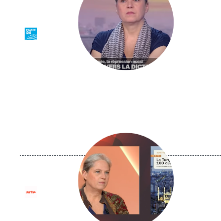
Logo
Image
principale
médiatique
Logo