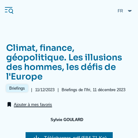
Aller
Panneau de gestion des cookies
au
contenu
principal
Climat, finance,
Navigation
géopolitique. Les illusions
principale
des hommes, les défis de
L'Ifri
l'Europe
Analyses
Briefings
|
Date
11/12/2023
|
Références
Briefings de l'Ifri, 11 décembre 2023
de
À propos de l'Ifri
Recherches fréquentes
publication
Ajouter à mes favoris
Événements
L'Ifri en bref
Proche-Orient
Sylvie GOULARD
Image
de