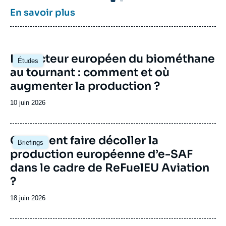
puissances comme les Etats-Unis, la Chine
re
En savoir plus
ou l’Inde. Il offre une expertise reconnue,
fr
enrichie de collaborations internationales et
en
d'événements à Paris et à Bruxelles,
mo
notamment.
ac
Image
Le secteur européen du biométhane
ce
Études
principale
au tournant : comment et où
mu
d’
augmenter la production ?
de
le
Date
10 juin 2026
co
de
ex
publication
le
Image
Comment faire décoller la
pe
Briefings
principale
d’
production européenne d’e-SAF
dans le cadre de ReFuelEU Aviation
?
Date
18 juin 2026
de
publication