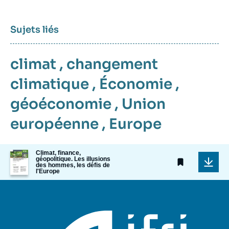
Sujets liés
climat
,
changement
climatique
,
Économie
,
géoéconomie
,
Union
européenne
,
Europe
Image
Climat, finance,
géopolitique. Les illusions
de
des hommes, les défis de
couverture
l'Europe
de
la
publication