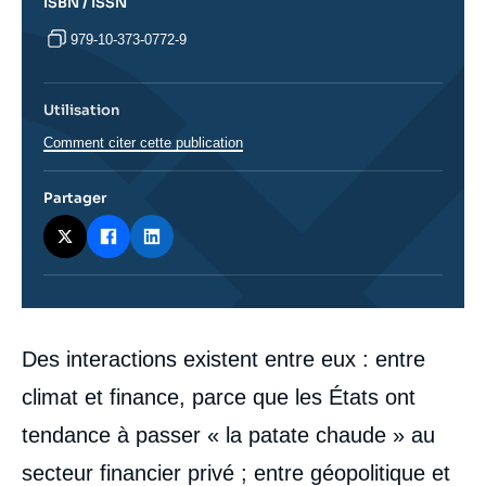
ISBN / ISSN
979-10-373-0772-9
Utilisation
Comment citer cette publication
Partager
Corps
Des interactions existent entre eux : entre
analyses
climat et finance, parce que les États ont
tendance à passer « la patate chaude » au
secteur financier privé ; entre géopolitique et