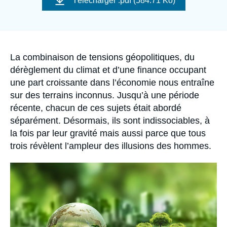
Télécharger
.pdf (584.71 Ko)
Se connecter
couverture
de
la
publication
Nous soutenir
Accroche
La combinaison de tensions géopolitiques, du
dérèglement du climat et d’une finance occupant
une part croissante dans l’économie nous entraîne
sur des terrains inconnus. Jusqu’à une période
récente, chacun de ces sujets était abordé
séparément. Désormais, ils sont indissociables, à
la fois par leur gravité mais aussi parce que tous
trois révèlent l’ampleur des illusions des hommes.
Image
principale