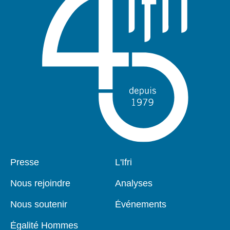
Pied
Presse
Navigation
L'Ifri
de
principale
page
Nous rejoindre
Analyses
Nous soutenir
Événements
Égalité Hommes