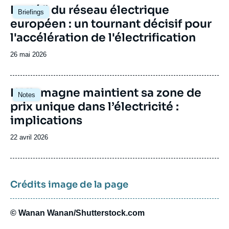
Image
Le défi du réseau électrique
Briefings
principale
européen : un tournant décisif pour
l'accélération de l'électrification
Date
26 mai 2026
de
publication
Image
L’Allemagne maintient sa zone de
Notes
principale
prix unique dans l’électricité :
implications
Date
22 avril 2026
de
publication
Crédits image de la page
© Wanan Wanan/Shutterstock.com