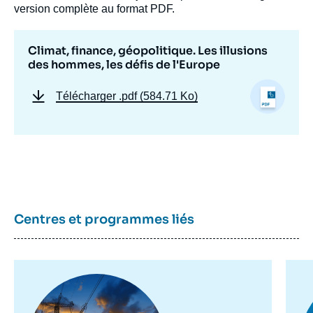
publication
version complète au format PDF.
Climat, finance, géopolitique. Les illusions
des hommes, les défis de l'Europe
Sylvie GOULARD, « Climat, finance,
géopolitique. Les illusions des hommes, les
défis de l'Europe », Briefings, Ifri, 11
Télécharger
.pdf (584.71 Ko)
décembre 2023.
Copier
Centres et programmes liés
Image
Im
principale
pr