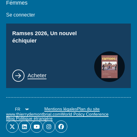
Femmes
Se connecter
Titre
Ramses 2026, Un nouvel
échiquier
Lien
Acheter
Mentions légales
Plan du site
www.thierrydemontbrial.com
World Policy Conference
Blog Politique étrangère