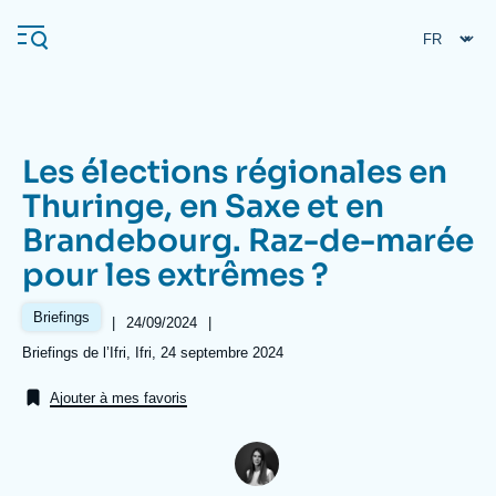
Aller
Panneau de gestion des cookies
au
contenu
principal
Les élections régionales en
Navigation
Thuringe, en Saxe et en
principale
Brandebourg. Raz-de-marée
L'Ifri
pour les extrêmes ?
Analyses
Briefings
|
Date
24/09/2024
|
de
À propos de l'Ifri
Recherches fréquentes
Références
Briefings de l’Ifri, Ifri, 24 septembre 2024
publication
Événements
L'Ifri en bref
Proche-Orient
Ajouter à mes favoris