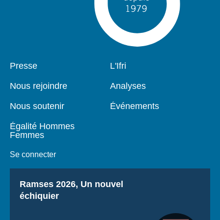
Pied
Presse
Navigation
L'Ifri
de
principale
page
Nous rejoindre
Analyses
Nous soutenir
Événements
Égalité Hommes
Femmes
Se connecter
Titre
Ramses 2026, Un nouvel
échiquier