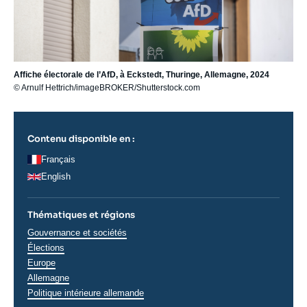
Affiche électorale de l’AfD, à Eckstedt, Thuringe, Allemagne, 2024
© Arnulf Hettrich/imageBROKER/Shutterstock.com
Contenu disponible en :
Français
English
Thématiques et régions
Thématiques
Gouvernance et sociétés
analyses
Élections
Régions
Europe
Allemagne
Politique intérieure allemande