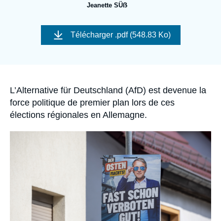
Se connecter
Jeanette SÜẞ
Image
Nous soutenir
de
Télécharger
.pdf (548.83 Ko)
couverture
de
la
publication
Accroche
L’Alternative für Deutschland (AfD) est devenue la
force politique de premier plan lors de ces
élections régionales en Allemagne.
Image
principale