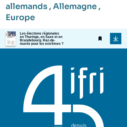
allemands
,
Allemagne
,
Europe
Image
Les élections régionales
en Thuringe, en Saxe et en
de
Brandebourg. Raz-de-
couverture
marée pour les extrêmes ?
de
la
publication