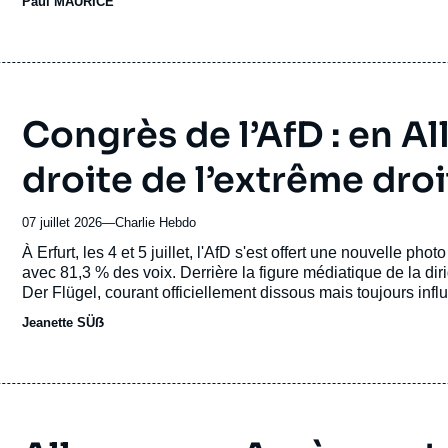
Paul MAURICE
ou
émission
Congrès de l’AfD : en A
droite de l’extrême dro
07 juillet 2026
—
Nom
Charlie Hebdo
du
Accroche
À Erfurt, les 4 et 5 juillet, l'AfD s'est offert une nouvelle ph
journal,
avec 81,3 % des voix. Derrière la figure médiatique de la dir
revue
Der Flügel, courant officiellement dissous mais toujours influe
ou
nationaliste radicale en Thuringe.
Jeanette SÜẞ
émission