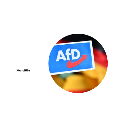
Image
principale
médiatique
Logo