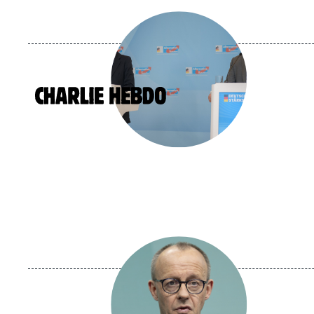
Image
principale
médiatique
Logo
Image
principale
médiatique