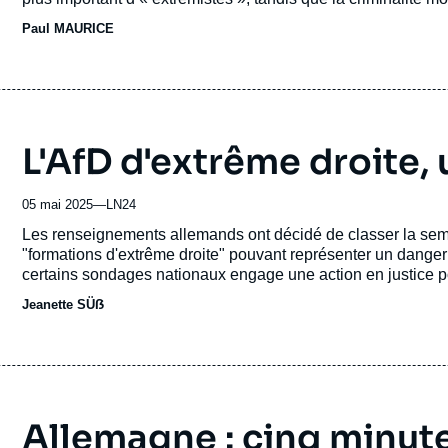
revue
Paul MAURICE
ou
émission
L'AfD d'extrême droite, u
05 mai 2025
—
Nom
LN24
du
Accroche
Les renseignements allemands ont décidé de classer la sema
journal,
"formations d'extrême droite" pouvant représenter un danger p
revue
certains sondages nationaux engage une action en justice po
ou
d'importants moyens de surveillance et de contrôle y compr
Jeanette SÜẞ
émission
responsables du parti.
Allemagne : cinq minut