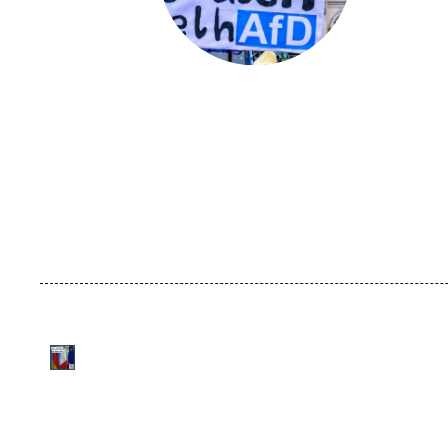
URL
Logo
de
Spotify