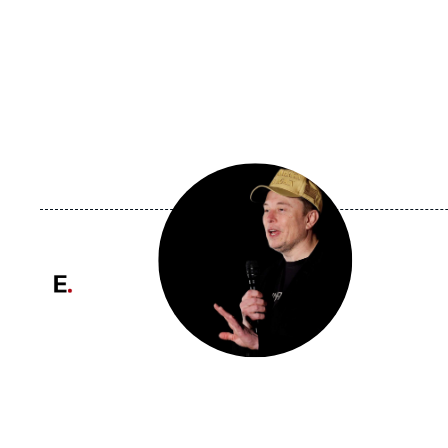
Image
principale
médiatique
Logo