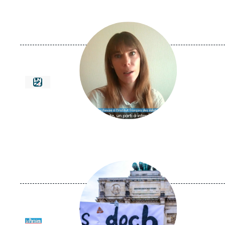
Image
principale
médiatique
Logo
Image
principale
médiatique
Logo