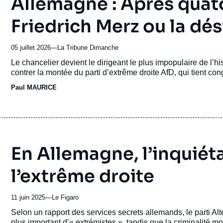
Allemagne : Après quat
Friedrich Merz ou la dés
05 juillet 2026
—
Nom
La Tribune Dimanche
du
Accroche
Le chancelier devient le dirigeant le plus impopulaire de l’h
journal,
contrer la montée du parti d’extrême droite AfD, qui tient c
revue
Paul MAURICE
ou
émission
En Allemagne, l’inquiét
l’extrême droite
11 juin 2025
—
Nom
Le Figaro
du
Accroche
Selon un rapport des services secrets allemands, le parti Alt
journal,
plus important d’« extrémistes », tandis que la criminalité m