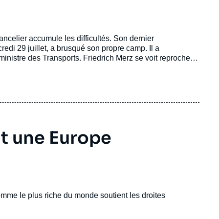
celier accumule les difficultés. Son dernier
edi 29 juillet, a brusqué son propre camp. Il a
inistre des Transports. Friedrich Merz se voit reprocher
t fragilisé, à quelques semaines de scrutins régionaux
t une Europe
'homme le plus riche du monde soutient les droites