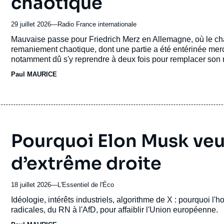
chaotique
29 juillet 2026
—
Nom
Radio France internationale
du
Accroche
Mauvaise passe pour Friedrich Merz en Allemagne, où le chan
journal,
remaniement chaotique, dont une partie a été entérinée mercr
revue
notamment dû s'y reprendre à deux fois pour remplacer son m
ou
sa méthode et son manque de sens politique. Son pouvoir es
Paul MAURICE
émission
cruciaux.
Pourquoi Elon Musk veu
d’extrême droite
18 juillet 2026
—
Nom
L'Essentiel de l'Éco
du
Accroche
Idéologie, intérêts industriels, algorithme de X : pourquoi l
journal,
radicales, du RN à l'AfD, pour affaiblir l'Union européenne.
revue