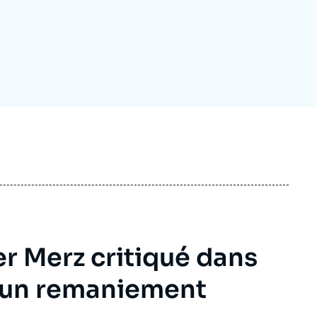
ecrutement
écurité - Défense
ocuments de référence
echnologie
er Merz critiqué dans
 un remaniement