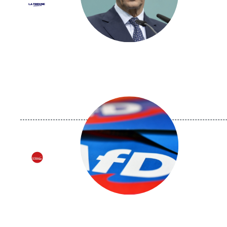
Logo
Image
principale
médiatique
Logo