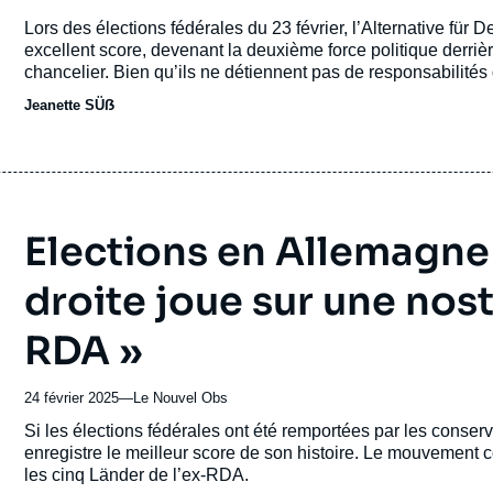
du
Accroche
Lors des élections fédérales du 23 février, l’Alternative für D
journal,
excellent score, devenant la deuxième force politique derriè
revue
chancelier. Bien qu’ils ne détiennent pas de responsabilit
ou
de l’extrême droite modifie considérablement l’atmosphère 
Jeanette SÜẞ
émission
Elections en Allemagne :
droite joue sur une nos
RDA »
24 février 2025
—
Nom
Le Nouvel Obs
du
Accroche
Si les élections fédérales ont été remportées par les conser
journal,
enregistre le meilleur score de son histoire. Le mouvement 
revue
les cinq Länder de l’ex-RDA.
ou