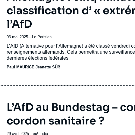
classification d’ « extr
l’AfD
03 mai 2025
—
Nom
Le Parisien
du
Accroche
L’AfD (Alternative pour l’Allemagne) a été classé vendredi c
journal,
renseignements allemands. Cela permettra une surveillance 
revue
dernières élections fédérales.
ou
Paul MAURICE
émission
Jeanette SÜẞ
L’AfD au Bundestag – c
cordon sanitaire ?
29 avril 2025
—
Nom
eu! radio