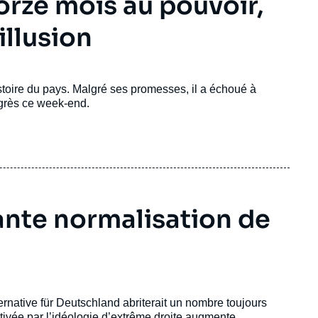
orze mois au pouvoir,
illusion
istoire du pays. Malgré ses promesses, il a échoué à
ongrès ce week-end.
ante normalisation de
ernative für Deutschland abriterait un nombre toujours
otivée par l’idéologie d’extrême droite augmente.