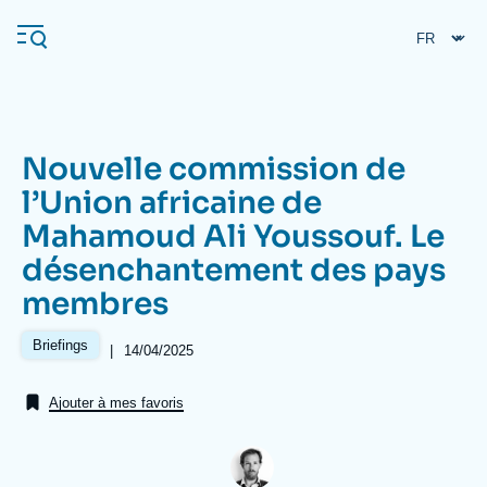
Aller
Panneau de gestion des cookies
au
contenu
principal
Nouvelle commission de
Navigation
l’Union africaine de
principale
Mahamoud Ali Youssouf. Le
L'Ifri
désenchantement des pays
membres
Analyses
À propos de l'Ifri
Recherches fréquentes
Briefings
|
Date
14/04/2025
de
Événements
L'Ifri en bref
Proche-Orient
publication
Ajouter à mes favoris