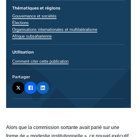
Thématiques et régions
Thématiques
Gouvernance et sociétés
analyses
Élections
Organisations internationales et multilatéralisme
Régions
Afrique subsaharienne
Utilisation
Comment citer cette publication
Partager
body
Alors que la commission sortante avait parié sur une
forme de « modestie institutionnelle », ce nouvel exécutif