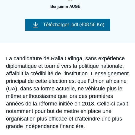
Se connecter
Benjamin AUGÉ
Nous soutenir
Image
de
Télécharger
.pdf (408.56 Ko)
couverture
de
la
publication
Accroche
La candidature de Raila Odinga, sans expérience
diplomatique et tourné vers la politique nationale,
affaiblit la crédibilité de l’institution. L’enseignement
principal de cette élection est que l’Union africaine
(UA), dans sa forme actuelle, ne véhicule plus le
même enthousiasme que lors des premières
années de la réforme initiée en 2018. Celle-ci avait
notamment pour but de mettre en place une
organisation plus efficace et d’atteindre une plus
grande indépendance financière.