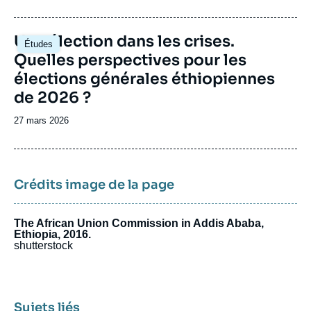
de
publication
Image
Une élection dans les crises.
Études
principale
Quelles perspectives pour les
élections générales éthiopiennes
de 2026 ?
Date
27 mars 2026
de
publication
Crédits image de la page
The African Union Commission in Addis Ababa,
Ethiopia, 2016.
shutterstock
Sujets liés