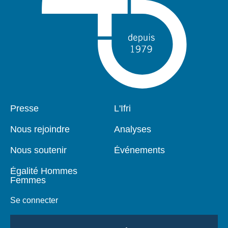
Pied
Presse
Navigation
L'Ifri
de
principale
page
Nous rejoindre
Analyses
Nous soutenir
Événements
Égalité Hommes
Femmes
Se connecter