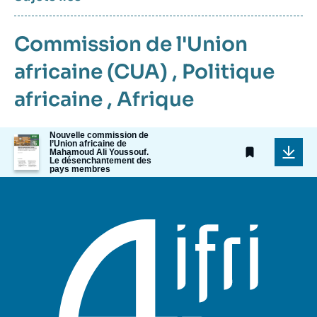
Commission de l'Union
africaine (CUA)
,
Politique
africaine
,
Afrique
Nouvelle commission de
Image
l’Union africaine de
de
Mahamoud Ali Youssouf.
Le désenchantement des
couverture
pays membres
de
la
publication