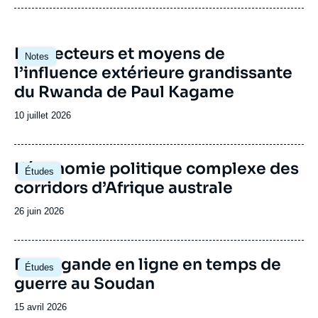
chercheurs sont régulièrement auditionnés
complète la production d’analyses en
par les commissions parlementaires.
amenant les différentes sphères de l’espace
public (académique, politique, médiatique,
Image
Les vecteurs et moyens de
économique et société civile) à se rencontrer
Notes
principale
l’influence extérieure grandissante
et à échanger outils d’analyse et visions du
continent. Le Centre Afrique subsaharienne
du Rwanda de Paul Kagame
accueille régulièrement des responsables
politiques de différents pays d’Afrique
Date
10 juillet 2026
subsaharienne.
de
publication
Image
L’économie politique complexe des
Études
principale
corridors d’Afrique australe
Date
26 juin 2026
de
publication
Image
Propagande en ligne en temps de
Études
principale
guerre au Soudan
Date
15 avril 2026