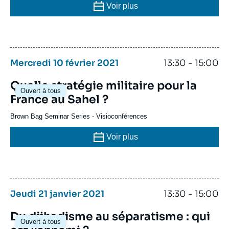
Voir plus
Mercredi 10 février 2021
13:30 - 15:00
Quelle stratégie militaire pour la
Ouvert à tous
France au Sahel ?
Brown Bag Seminar Series
-
Visioconférences
Voir plus
Jeudi 21 janvier 2021
13:30 - 15:00
Du djihadisme au séparatisme : qui
Ouvert à tous