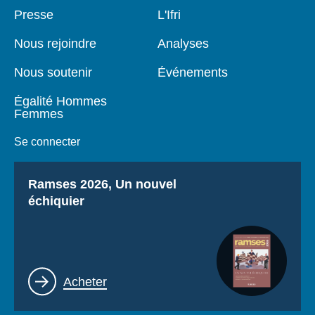
Pied
Presse
Navigation
L'Ifri
de
principale
page
Nous rejoindre
Analyses
Nous soutenir
Événements
Égalité Hommes
Femmes
Se connecter
Titre
Ramses 2026, Un nouvel
échiquier
Lien
Acheter