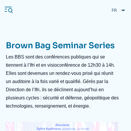
Aller
Panneau de gestion des cookies
au
contenu
principal
Brown Bag Seminar Series
Navigation
principale
Les BBS sont des conférences publiques qui se
L'Ifri
tiennent à l’Ifri et en visioconférence de 12h30 à 14h.
Elles sont devenues un rendez-vous prisé qui réunit
un auditoire à la fois varié et qualifié. Gérés par la
Analyses
Direction de l’Ifri, ils se déclinent aujourd’hui en
À propos de l'Ifri
Recherches fréquentes
plusieurs cycles : sécurité et défense, géopolitique des
Événements
L'Ifri en bref
Proche-Orient
technologies, renseignement, et énergie.
Image
Taxonomie