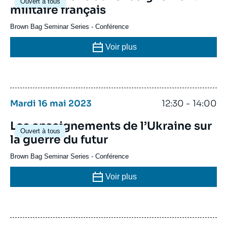
Ouvert à tous
militaire français
Brown Bag Seminar Series
-
Conférence
Voir plus
Mardi 16 mai 2023
12:30 - 14:00
Les enseignements de l’Ukraine sur
Ouvert à tous
la guerre du futur
Brown Bag Seminar Series
-
Conférence
Voir plus