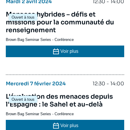
Mardi 2 avril 2024
12:30 - 14:00
Menaces hybrides – défis et
Ouvert à tous
missions pour la communauté du
renseignement
Brown Bag Seminar Series
-
Conférence
Voir plus
Mercredi 7 février 2024
12:30 - 14:00
L'évaluation des menaces depuis
Ouvert à tous
l'Espagne : le Sahel et au-delà
Brown Bag Seminar Series
-
Conférence
Voir plus