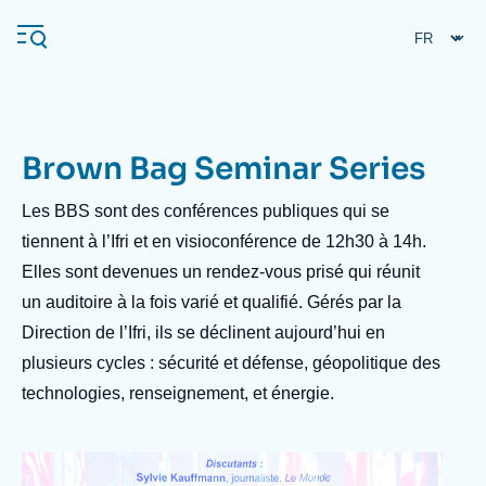
Aller
Panneau de gestion des cookies
au
contenu
principal
Brown Bag Seminar Series
Navigation
principale
Les BBS sont des conférences publiques qui se
L'Ifri
tiennent à l’Ifri et en visioconférence de 12h30 à 14h.
Elles sont devenues un rendez-vous prisé qui réunit
un auditoire à la fois varié et qualifié. Gérés par la
Analyses
Direction de l’Ifri, ils se déclinent aujourd’hui en
À propos de l'Ifri
Recherches fréquentes
plusieurs cycles : sécurité et défense, géopolitique des
Événements
L'Ifri en bref
Proche-Orient
technologies, renseignement, et énergie.
Image
Taxonomie