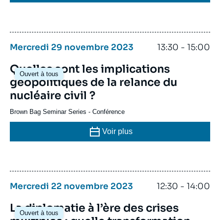
Mercredi 29 novembre 2023
13:30 - 15:00
Quelles sont les implications
Ouvert à tous
géopolitiques de la relance du
nucléaire civil ?
Brown Bag Seminar Series
-
Conférence
Voir plus
Mercredi 22 novembre 2023
12:30 - 14:00
La diplomatie à l’ère des crises
Ouvert à tous