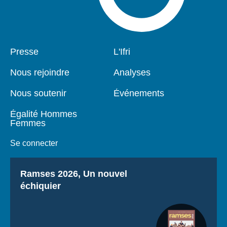
Pied
Presse
Navigation
L'Ifri
de
principale
page
Nous rejoindre
Analyses
Nous soutenir
Événements
Égalité Hommes
Femmes
Se connecter
Titre
Ramses 2026, Un nouvel
échiquier