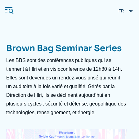
Aller
Panneau de gestion des cookies
au
contenu
principal
Brown Bag Seminar Series
Navigation
principale
Les BBS sont des conférences publiques qui se
L'Ifri
tiennent à l’Ifri et en visioconférence de 12h30 à 14h.
Elles sont devenues un rendez-vous prisé qui réunit
un auditoire à la fois varié et qualifié. Gérés par la
Analyses
Direction de l’Ifri, ils se déclinent aujourd’hui en
À propos de l'Ifri
Recherches fréquentes
plusieurs cycles : sécurité et défense, géopolitique des
Événements
L'Ifri en bref
Proche-Orient
technologies, renseignement, et énergie.
Image
Taxonomie