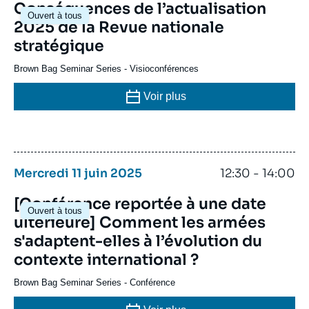
Conséquences de l’actualisation
Ouvert à tous
2025 de la Revue nationale
stratégique
Brown Bag Seminar Series
-
Visioconférences
Voir plus
Mercredi 11 juin 2025
12:30 - 14:00
[Conférence reportée à une date
Ouvert à tous
ultérieure] Comment les armées
s'adaptent-elles à l’évolution du
contexte international ?
Brown Bag Seminar Series
-
Conférence