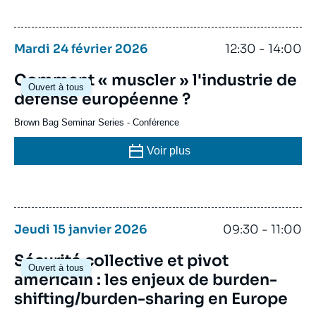
Mardi 24 février 2026
12:30 - 14:00
Comment « muscler » l'industrie de
Ouvert à tous
défense européenne ?
Brown Bag Seminar Series
-
Conférence
Voir plus
Jeudi 15 janvier 2026
09:30 - 11:00
Sécurité collective et pivot
Ouvert à tous
américain : les enjeux de burden-
shifting/burden-sharing en Europe