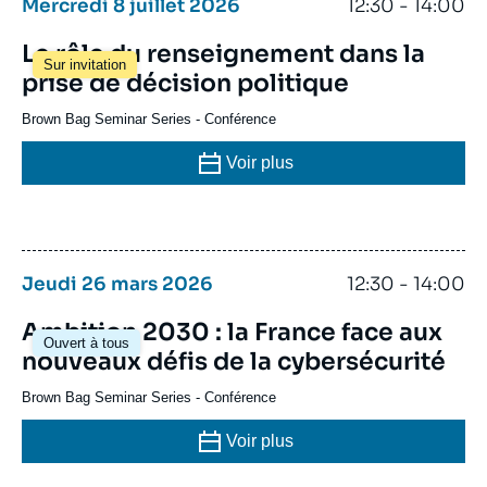
Mercredi 8 juillet 2026
12:30 - 14:00
Le rôle du renseignement dans la
Sur invitation
prise de décision politique
Brown Bag Seminar Series
-
Conférence
Voir plus
Jeudi 26 mars 2026
12:30 - 14:00
Ambition 2030 : la France face aux
Ouvert à tous
nouveaux défis de la cybersécurité
Brown Bag Seminar Series
-
Conférence
Voir plus