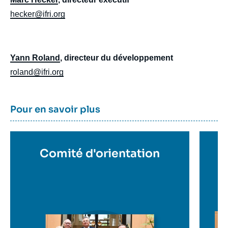
hecker@ifri.org
Yann Roland
, directeur du développement
roland@ifri.org
En
Titre
Pour en savoir plus
savoir
container
plus
Titre
Comité d'orientation
T
C
en
e
savoir
s
plus
p
Im
en