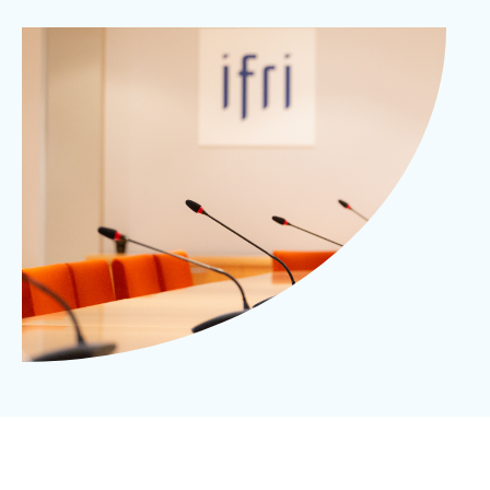
Se connecter
Image
Salle de réunion, Ifri, Paris, 2019
d'en-
Mike Chevreuil
Nous soutenir
tête