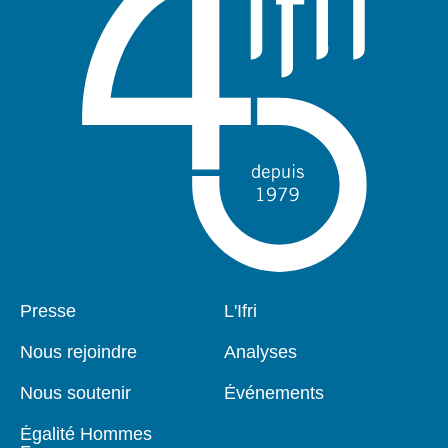
Pied
Presse
Navigation
L'Ifri
de
principale
page
Nous rejoindre
Analyses
Nous soutenir
Événements
Égalité Hommes