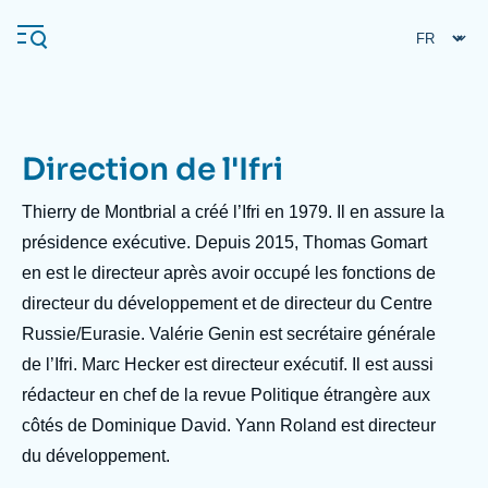
Aller
Panneau de gestion des cookies
au
contenu
principal
Direction de l'Ifri
Navigation
principale
Thierry de Montbrial a créé l’Ifri en 1979. Il en assure la
L'Ifri
présidence exécutive. Depuis 2015, Thomas Gomart
en est le directeur après avoir occupé les fonctions de
directeur du développement et de directeur du Centre
Analyses
Russie/Eurasie. Valérie Genin est secrétaire générale
À propos de l'Ifri
Recherches fréquentes
de l’Ifri. Marc Hecker est directeur exécutif. Il est aussi
Événements
L'Ifri en bref
Proche-Orient
rédacteur en chef de la revue Politique étrangère aux
côtés de Dominique David. Yann Roland est directeur
du développement.