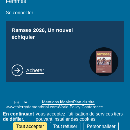
Femmes
Se connecter
Titre
Ramses 2026, Un nouvel
échiquier
Lien
Acheter
Mentions légales
Plan du site
www.thierrydemontbrial.com
World Policy Conference
Blog Politique étrangère
En continuant
vous acceptez l'utilisation de services tiers
de défiler,
pouvant installer des cookies
Tout accepter
Tout refuser
Personnaliser