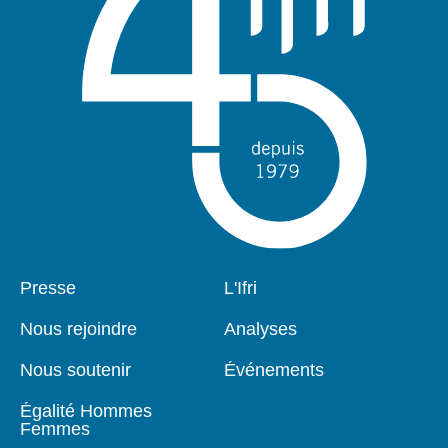
Pied
Presse
Navigation
L'Ifri
de
principale
page
Nous rejoindre
Analyses
Nous soutenir
Événements
Égalité Hommes
Femmes