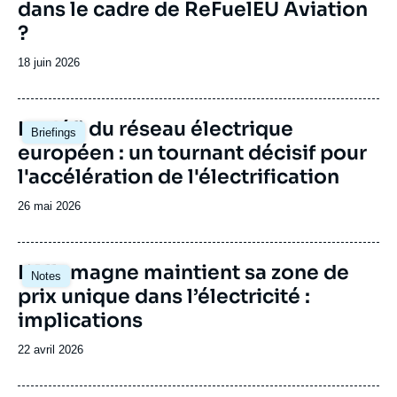
dans le cadre de ReFuelEU Aviation
?
Date
18 juin 2026
de
publication
Image
Le défi du réseau électrique
Briefings
principale
européen : un tournant décisif pour
l'accélération de l'électrification
Date
26 mai 2026
de
publication
Image
L’Allemagne maintient sa zone de
Notes
principale
prix unique dans l’électricité :
implications
Date
22 avril 2026
de
publication