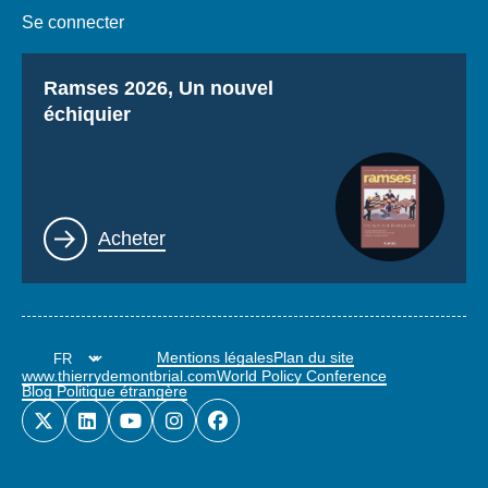
Se connecter
Titre
Ramses 2026, Un nouvel
échiquier
Lien
Acheter
Mentions légales
Plan du site
www.thierrydemontbrial.com
World Policy Conference
Blog Politique étrangère