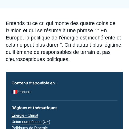
de
Se connecter
couverture
de
la
Nous soutenir
publication
Accroche
Entends-tu ce cri qui monte des quatre coins de
l’Union et qui se résume à une phrase : " En
Europe, la politique de l’énergie est incohérente et
cela ne peut plus durer ". Cri d’autant plus légitime
qu’il émane de responsables de terrain et pas
d’eurosceptiques politiques.
Contenu disponible en :
Français
Régions et thématiques
Thématiques
Énergie - Climat
analyses
Union européenne (UE)
Politiques de l'énergie