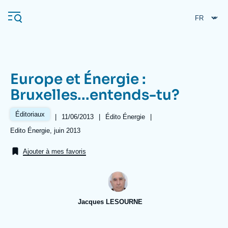
Aller
Panneau de gestion des cookies
au
contenu
principal
Europe et Énergie :
Navigation
Bruxelles...entends-tu?
principale
L'Ifri
Éditoriaux
|
Date
11/06/2013
|
Référence
Édito Énergie
|
de
taxonomie
Références
Edito Énergie, juin 2013
publication
collections
Analyses
Ajouter à mes favoris
À propos de l'Ifri
Recherches fréquentes
Événements
L'Ifri en bref
Proche-Orient
Jacques LESOURNE
Image