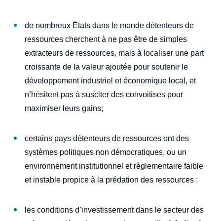
de nombreux États dans le monde détenteurs de
ressources cherchent à ne pas être de simples
extracteurs de ressources, mais à localiser une part
croissante de la valeur ajoutée pour soutenir le
développement industriel et économique local, et
n’hésitent pas à susciter des convoitises pour
Image
de
maximiser leurs gains;
couverture
de
la
publication
certains pays détenteurs de ressources ont des
systèmes politiques non démocratiques, ou un
environnement institutionnel et règlementaire faible
et instable propice à la prédation des ressources ;
Marc-Antoine EYL-MAZZEGA, « Le rôle de
la course aux métaux stratégiques dans les
conflits actuels », Articles, Ifri, 3 novembre
les conditions d’investissement dans le secteur des
2025.