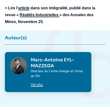
> Lire l'
article
dans son intégralité, publié dans la
revue «
Réalités Industrielles
» des Annales des
Mines, Novembre 25.
Auteur(s)
Photo
Marc-Antoine EYL-
MAZZEGA
Intitulé
Directeur du
Centre énergie et climat
du
de l'Ifri
poste
Voir plus