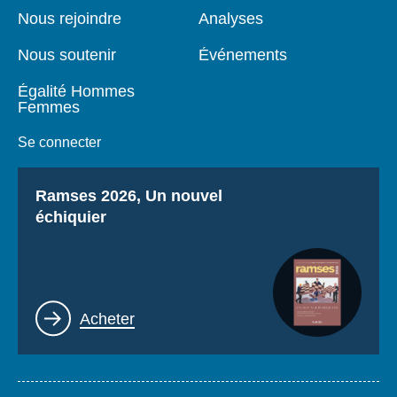
page
Nous rejoindre
Analyses
Nous soutenir
Événements
Égalité Hommes
Femmes
Se connecter
Titre
Ramses 2026, Un nouvel
échiquier
Lien
Acheter