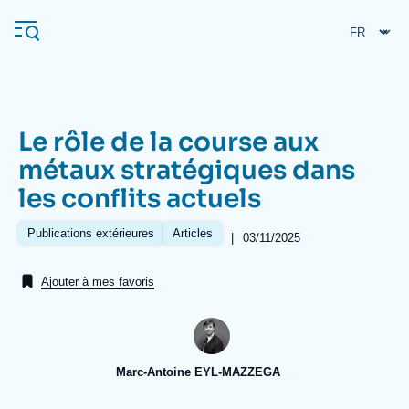
Aller
Panneau de gestion des cookies
au
contenu
principal
Le rôle de la course aux
Navigation
métaux stratégiques dans
principale
les conflits actuels
L'Ifri
Publications extérieures
Articles
|
Date
03/11/2025
de
Analyses
publication
Ajouter à mes favoris
À propos de l'Ifri
Recherches fréquentes
Événements
L'Ifri en bref
Proche-Orient
Marc-Antoine EYL-MAZZEGA
Image