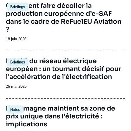
Image
Comment faire décoller la
Briefings
principale
production européenne d’e-SAF
dans le cadre de ReFuelEU Aviation
?
Date
18 juin 2026
de
publication
Image
Le défi du réseau électrique
Briefings
principale
européen : un tournant décisif pour
l'accélération de l'électrification
Date
26 mai 2026
de
publication
Image
L’Allemagne maintient sa zone de
Notes
principale
prix unique dans l’électricité :
implications