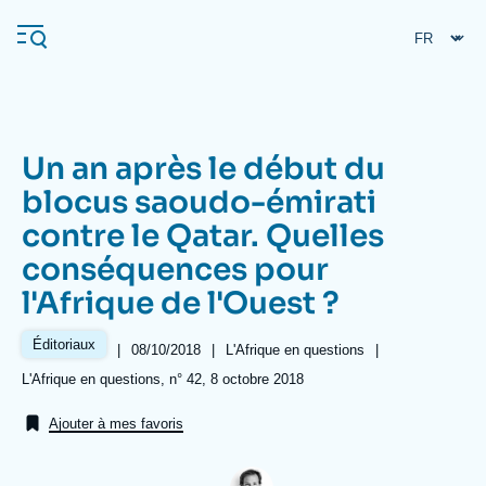
Aller
Panneau de gestion des cookies
au
contenu
principal
Un an après le début du
Navigation
blocus saoudo-émirati
principale
contre le Qatar. Quelles
L'Ifri
conséquences pour
l'Afrique de l'Ouest ?
Analyses
À propos de l'Ifri
Recherches fréquentes
Éditoriaux
|
Date
08/10/2018
|
Référence
L'Afrique en questions
|
de
taxonomie
Références
L'Afrique en questions, n° 42, 8 octobre 2018
Événements
L'Ifri en bref
Proche-Orient
publication
collections
Ajouter à mes favoris