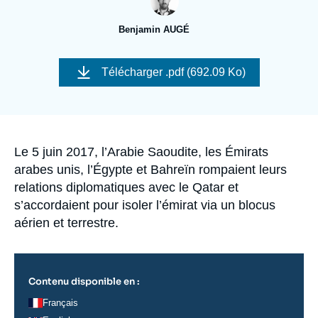
Se connecter
Benjamin AUGÉ
Nous soutenir
Image
de
Télécharger
.pdf (692.09 Ko)
couverture
de
la
publication
Accroche
Le 5 juin 2017, l’Arabie Saoudite, les Émirats
arabes unis, l’Égypte et Bahreïn rompaient leurs
relations diplomatiques avec le Qatar et
s’accordaient pour isoler l’émirat via un blocus
aérien et terrestre.
Contenu disponible en :
Français