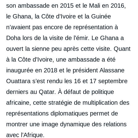
son ambassade en 2015 et le Mali en 2016,
le Ghana, la Côte d’Ivoire et la Guinée
Benjamin AUGÉ, « Un an après le début du
blocus saoudo-émirati contre le Qatar.
n’avaient pas encore de représentation à
Quelles conséquences pour l'Afrique de
Doha lors de la visite de l’émir. Le Ghana a
l'Ouest ? », Éditoriaux, L'Afrique en
questions, Ifri, 8 octobre 2018.
ouvert la sienne peu après cette visite. Quant
Copier
à la Côte d’Ivoire, une ambassade a été
inaugurée en 2018 et le président Alassane
Ouattara s’est rendu les 16 et 17 septembre
derniers au Qatar. À défaut de politique
africaine, cette stratégie de multiplication des
représentations diplomatiques permet de
montrer une image dynamique des relations
avec l’Afrique.