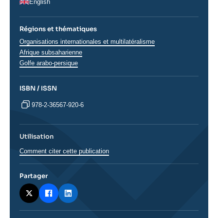
English
Régions et thématiques
Thématiques
Organisations internationales et multilatéralisme
analyses
Régions
Afrique subsaharienne
Golfe arabo-persique
ISBN / ISSN
978-2-36567-920-6
Utilisation
Comment citer cette publication
Partager