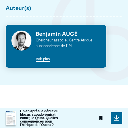
Auteur(s)
Photo
Benjamin AUGÉ
Intitulé
Chercheur associé,
Centre Afrique
du
subsaharienne
de l'Ifri
poste
Voir plus
Centres et programmes liés
Un an après le début du
Image
blocus saoudo-émirati
de
contre le Qatar. Quelles
conséquences pour
couverture
l'Afrique de l'Ouest ?
de