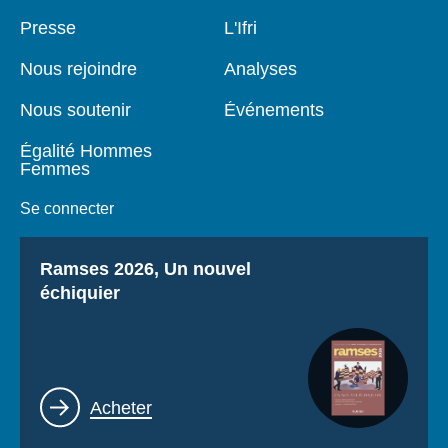
Pied
Presse
Navigation
L'Ifri
de
principale
page
Nous rejoindre
Analyses
Nous soutenir
Événements
Égalité Hommes
Femmes
Se connecter
Titre
Ramses 2026, Un nouvel
échiquier
Lien
Acheter