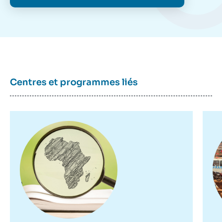
Centres et programmes liés
Image
Im
principale
pr