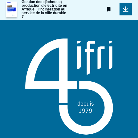
Gestion des déchets et
Image
production d’électricité en
de
Afrique : l’incinération au
service de la ville durable
couverture
?
de
la
publication