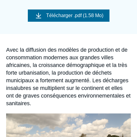
Se connecter
Image
de
Télécharger
.pdf (1.58 Mo)
Nous soutenir
couverture
de
la
publication
Accroche
Avec la diffusion des modèles de production et de
consommation modernes aux grandes villes
africaines, la croissance démographique et la très
forte urbanisation, la production de déchets
municipaux a fortement augmenté. Les décharges
insalubres se multiplient sur le continent et elles
ont de graves conséquences environnementales et
sanitaires.
Image
principale