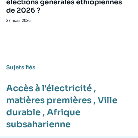
élections générales éthiopiennes
de 2026 ?
Date
27 mars 2026
de
publication
Sujets liés
Accès à l'électricité
,
matières premières
,
Ville
durable
,
Afrique
subsaharienne