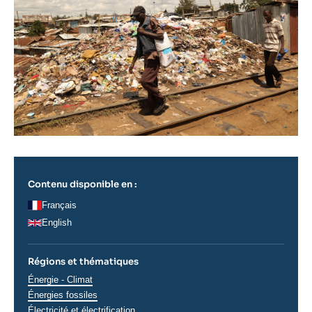
Contenu disponible en :
Français
English
Régions et thématiques
Thématiques
Énergie - Climat
analyses
Énergies fossiles
Électricité et électrification