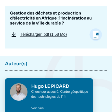
», Études, Ifri, 18 septembre 2019.
Copier
Gestion des déchets et production
d’électricité en Afrique : l’incinération au
service de la ville durable ?
Télécharger
.pdf (1.58 Mo)
Auteur(s)
Photo
Hugo LE PICARD
Intitulé
Chercheur associé,
Centre géopolitique
du
des technologies
de l'Ifri
poste
Voir plus