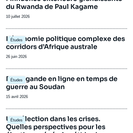
accueille régulièrement des responsables
en
(v
du Rwanda de Paul Kagame
politiques de différents pays d’Afrique
co
dé
subsaharienne.
d’
Date
10 juillet 2026
in
de
La
publication
fl
Image
L’économie politique complexe des
ur
Études
principale
vi
corridors d’Afrique australe
ur
pr
Date
26 juin 2026
de
publication
Image
Propagande en ligne en temps de
Études
principale
guerre au Soudan
Date
15 avril 2026
de
publication
Image
Une élection dans les crises.
Études
principale
Quelles perspectives pour les