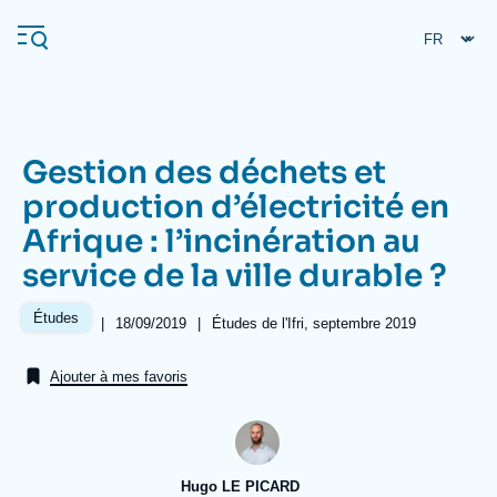
Aller
Panneau de gestion des cookies
au
contenu
principal
Gestion des déchets et
Navigation
production d’électricité en
principale
Afrique : l’incinération au
L'Ifri
service de la ville durable ?
Analyses
Études
|
Date
18/09/2019
|
Références
Études de l'Ifri, septembre 2019
de
À propos de l'Ifri
Recherches fréquentes
publication
Ajouter à mes favoris
Événements
L'Ifri en bref
Proche-Orient
Hugo LE PICARD