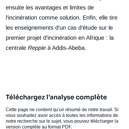
ensuite les avantages et limites de
l’incinération comme solution. Enfin, elle tire
les enseignements d’un cas d’étude sur le
premier projet d’incinération en Afrique : la
centrale
Reppie
à Addis-Abeba.
Image
de
couverture
de
la
publication
Téléchargez l'analyse complète
Cette page ne contient qu'un résumé de notre travail. Si
Hugo LE PICARD, « Gestion des déchets et
vous souhaitez avoir accès à toutes les informations de
production d’électricité en Afrique :
notre recherche sur le sujet, vous pouvez télécharger la
l’incinération au service de la ville durable ?
version complète au format PDF.