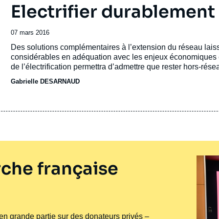
Electrifier durablement l
Date
07 mars 2016
de
Accroche
Des solutions complémentaires à l’extension du réseau laisse
publication
considérables en adéquation avec les enjeux économiques 
de l’électrification permettra d’admettre que rester hors-résea
Gabrielle DESARNAUD
che française
e en grande partie sur des donateurs privés –