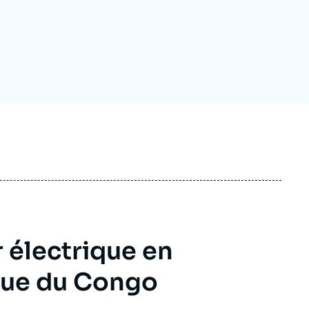
ecrutement
écurité - Défense
ocuments de référence
echnologie
 électrique en
que du Congo