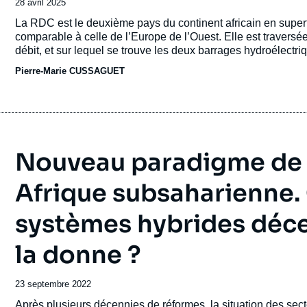
Date
28 avril 2025
de
Accroche
La RDC est le deuxième pays du continent africain en super
publication
comparable à celle de l’Europe de l’Ouest. Elle est travers
débit, et sur lequel se trouve les deux barrages hydroélectriqu
Pierre-Marie CUSSAGUET
Nouveau paradigme de l’
Afrique subsaharienne
systèmes hybrides déce
la donne ?
Date
23 septembre 2022
de
Accroche
Après plusieurs décennies de réformes, la situation des sect