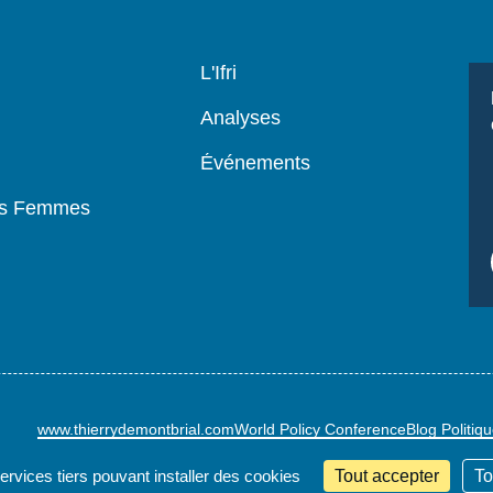
Navigation
L'Ifri
principale
Analyses
Événements
es Femmes
www.thierrydemontbrial.com
World Policy Conference
Blog Politiq
services tiers pouvant installer des cookies
Tout accepter
To