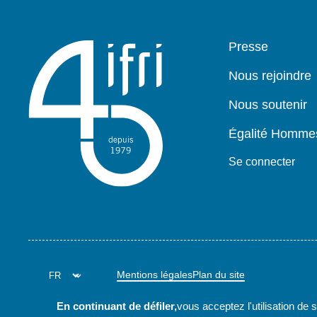
Pied
Presse
de
page
Nous rejoindre
Nous soutenir
Égalité Homm
Se connecter
Mentions légales
Plan du site
En continuant de défiler,
vous acceptez l'utilisation de 