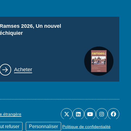
Titre
Ramses 2026, Un nouvel
échiquier
Lien
Acheter
ue étrangère
ut refuser
Personnaliser
Politique de confidentialité