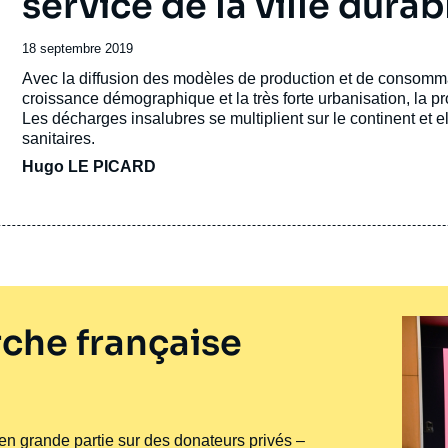
service de la ville durab
Date
18 septembre 2019
de
Accroche
Avec la diffusion des modèles de production et de consomma
publication
croissance démographique et la très forte urbanisation, la 
Les décharges insalubres se multiplient sur le continent et
sanitaires.
Hugo LE PICARD
che française
e en grande partie sur des donateurs privés –