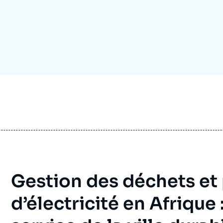
Ramses
Europe
R
S
Politique étrangère
Russie - Eurasie
D
T
Podcast
Afrique du Nord et Moyen-Orient
Gestion des déchets et
d’électricité en Afrique 