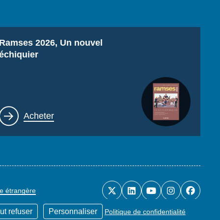
Titre
Ramses 2026, Un nouvel
échiquier
Lien
Acheter
ue étrangère
ut refuser
Personnaliser
Politique de confidentialité