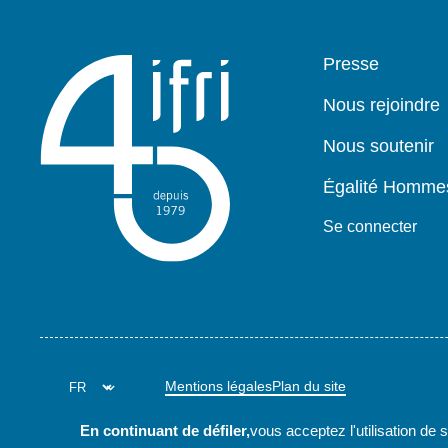
Pied
Presse
de
page
Nous rejoindre
Nous soutenir
Égalité Homm
Se connecter
Mentions légales
Plan du site
En continuant de défiler,
vous acceptez l'utilisation de 