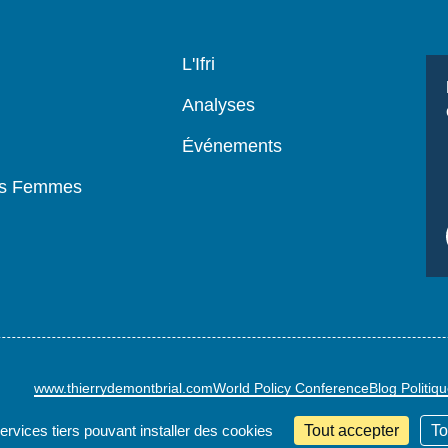
Navigation
L'Ifri
principale
Analyses
Événements
es Femmes
www.thierrydemontbrial.com
World Policy Conference
Blog Politiq
services tiers pouvant installer des cookies
Tout accepter
To