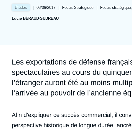
Jeudi 17 septembre 2026 17:30
Partenariats et réseaux
Intelligence artificielle
|
Date
08/06/2017
|
Référence
Focus Stratégique
|
Références
Focus stratégique,
Études
de
taxonomie
Nous soutenir en tant que professionnel
Guerre en Ukraine
Lucie BÉRAUD-SUDREAU
publication
collections
OTAN
Accroche
Les exportations de défense françai
spectaculaires au cours du quinque
l’étranger auront été au moins multi
l’arrivée au pouvoir de l’ancienne éq
Corps
Afin d’expliquer ce succès commercial, il con
analyses
perspective historique de longue durée, ancr