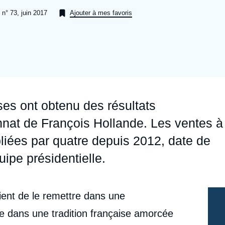
Ramses
Europe
R
S
 n° 73, juin 2017
Ajouter à mes favoris
Politique étrangère
Russie - Eurasie
D
T
Podcast
Afrique du Nord et Moyen-Orient
ses ont obtenu des résultats
nnat de François Hollande. Les ventes à
pliées par quatre depuis 2012, date de
uipe présidentielle.
vient de le remettre dans une
ée dans une tradition française amorcée