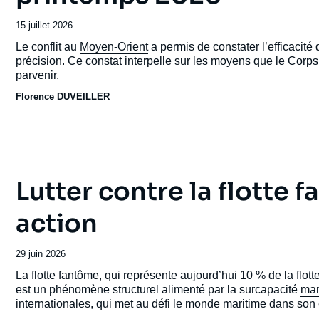
Date
15 juillet 2026
de
Accroche
Le conflit au
Moyen-Orient
a permis de constater l’efficacité
publication
précision. Ce constat interpelle sur les moyens que le Corp
parvenir.
Florence DUVEILLER
Lutter contre la flotte 
action
Date
29 juin 2026
de
Accroche
La flotte fantôme, qui représente aujourd’hui 10 % de la flo
publication
est un phénomène structurel alimenté par la surcapacité
mar
internationales, qui met au défi le monde maritime dans so