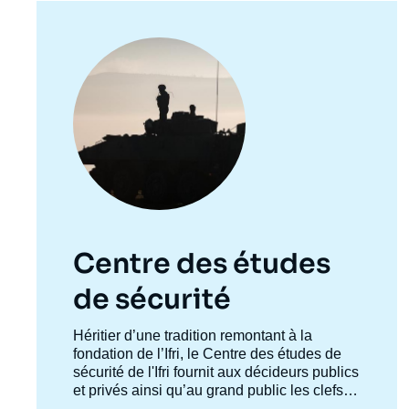
de
la
publi
Image
principale
Centre des études
de sécurité
Accroche
Héritier d’une tradition remontant à la
centre
fondation de l’Ifri, le Centre des études de
sécurité de l'Ifri fournit aux décideurs publics
et privés ainsi qu’au grand public les clefs
de compréhension des rapports de force et