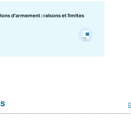
ions d'armement : raisons et limites
és
D
e
Lucie BÉRAUD-SUDREAU, « La politique française de
erture