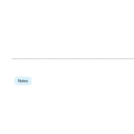
Image
principale
Notes