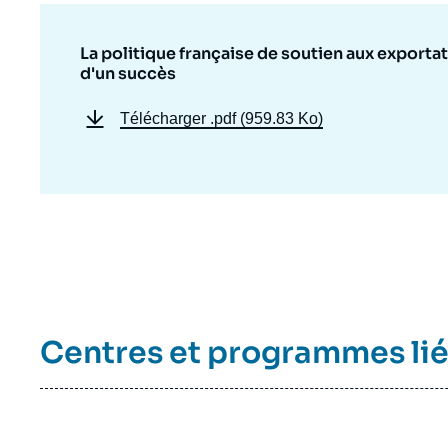
La politique française de soutien aux exportat
d'un succès
Télécharger
.pdf (959.83 Ko)
Centres et programmes li
Imag
de
couv