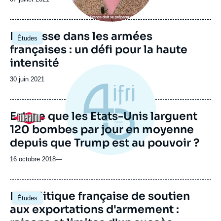
Image
La masse dans les armées
Études
principale
françaises : un défi pour la haute
intensité
Date
30 juin 2021
de
publication
Est-ce que les Etats-Unis larguent
Logo
120 bombes par jour en moyenne
depuis que Trump est au pouvoir ?
16 octobre 2018
—
La politique française de soutien
Études
aux exportations d'armement :