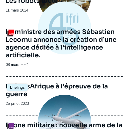
Les robots tueurs
Date
11 mars 2024
de
publication
Le ministre des armées Sébastien
Logo
Lecornu annonce la création d’une
agence dédiée à l'intelligence
artificielle.
08 mars 2024
—
Image
La RussAfrique à l’épreuve de la
Briefings
principale
guerre
Image
principale
Date
25 juillet 2023
médiatique
de
publication
Drone militaire : nouvelle arme de la
Logo