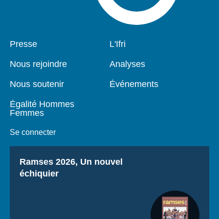
Pied
Presse
Navigation
L'Ifri
de
principale
page
Nous rejoindre
Analyses
Nous soutenir
Événements
Égalité Hommes
Femmes
Se connecter
Titre
Ramses 2026, Un nouvel
échiquier