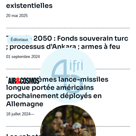
existentielles
Date
20 mai 2025
de
publication
Image
Turquie 2050 : Fonds souverain turc
Éditoriaux
principale
; processus d’Ankara ; armes à feu
Date
01 septembre 2024
de
publication
Trois systèmes lance-missiles
Logo
longue portée américains
prochainement déployés en
Allemagne
Image
principale
18 juillet 2024
—