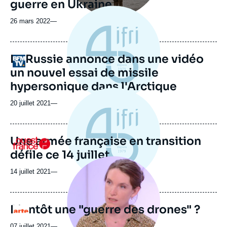
guerre en Ukraine
26 mars 2022
—
La Russie annonce dans une vidéo
Logo
un nouvel essai de missile
hypersonique dans l'Arctique
20 juillet 2021
—
Une armée française en transition
Logo
défile ce 14 juillet
Image
principale
14 juillet 2021
—
médiatique
Bientôt une "guerre des drones" ?
Logo
07 juillet 2021
—