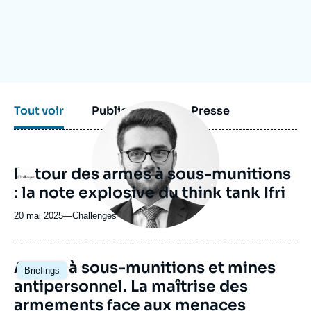
Se connecter
Nous soutenir
Image
Tout voir
Publications
Presse
principale
médiatique
Retour des armes à sous-munitions
Logo
: la note explosive du think tank Ifri
20 mai 2025
—
Nom
Challenges
du
journal,
revue
Image
Armes à sous-munitions et mines
Briefings
ou
principale
antipersonnel. La maîtrise des
émission
armements face aux menaces