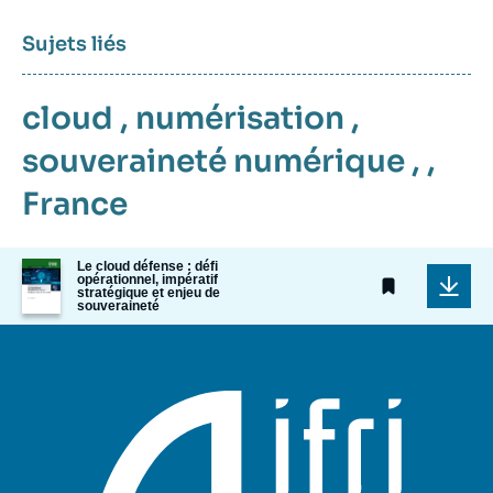
Sujets liés
cloud
,
numérisation
,
souveraineté numérique
, ,
France
Image
Le cloud défense : défi
opérationnel, impératif
de
stratégique et enjeu de
couverture
souveraineté
de
la
publication