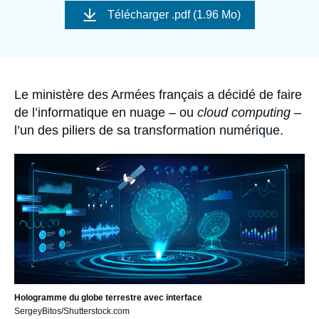
Se connecter
de
Télécharger
.pdf (1.96 Mo)
couverture
de
Nous soutenir
la
publication
Accroche
Le ministère des Armées français a décidé de faire
de l’informatique en nuage – ou
cloud computing
–
l’un des piliers de sa transformation numérique.
Image
principale
Hologramme du globe terrestre avec interface
SergeyBitos/Shutterstock.com