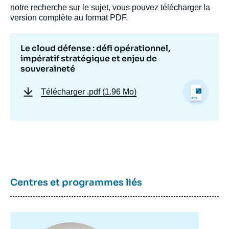
notre recherche sur le sujet, vous pouvez télécharger la
version complète au format PDF.
Le cloud défense : défi opérationnel,
impératif stratégique et enjeu de
souveraineté
Télécharger
.pdf (1.96 Mo)
Image
Centres et programmes liés
de
couverture
de
la
publication
Image