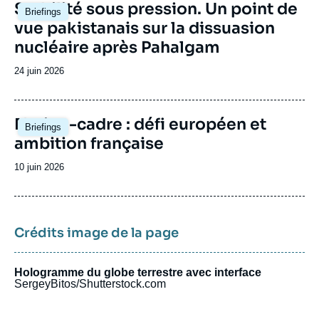
Image
Stabilité sous pression. Un point de
Briefings
principale
vue pakistanais sur la dissuasion
nucléaire après Pahalgam
Date
24 juin 2026
de
publication
Image
Nation-cadre : défi européen et
Briefings
principale
ambition française
Date
10 juin 2026
de
publication
Crédits image de la page
Hologramme du globe terrestre avec interface
SergeyBitos/Shutterstock.com