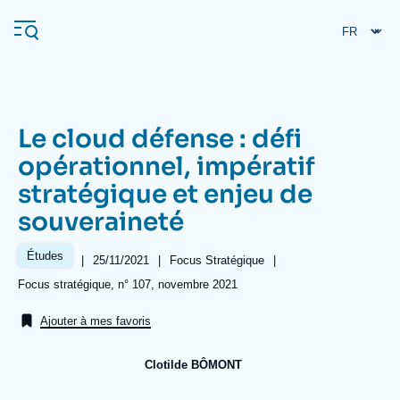
Aller
Panneau de gestion des cookies
au
contenu
principal
Le cloud défense : défi
Navigation
opérationnel, impératif
principale
stratégique et enjeu de
L'Ifri
souveraineté
Analyses
Études
|
Date
25/11/2021
|
Référence
Focus Stratégique
|
de
taxonomie
À propos de l'Ifri
Recherches fréquentes
Références
Focus stratégique, n° 107, novembre 2021
publication
collections
Événements
L'Ifri en bref
Proche-Orient
Ajouter à mes favoris
Clotilde BÔMONT
Image