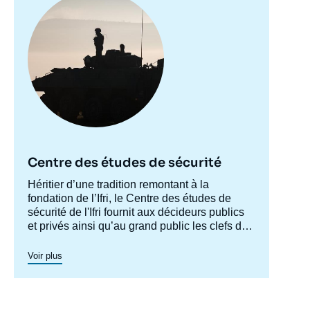
principale
Clotilde BÔMONT, « Le cloud défense : défi
opérationnel, impératif stratégique et enjeu
de souveraineté », Études, Focus
Stratégique, Ifri, 25 novembre 2021.
Copier
Centre des études de sécurité
Accroche
Héritier d’une tradition remontant à la
centre
fondation de l’Ifri, le Centre des études de
sécurité de l'Ifri fournit aux décideurs publics
et privés ainsi qu’au grand public les clefs de
compréhension des rapports de force et des
modes de conflictualité contemporains et à
Voir plus
venir. Par son positionnement à la jointure du
politique et de l’opérationnel, la crédibilité de
son équipe civilo-militaire et la diffusion large
de ses publications en français et en anglais,