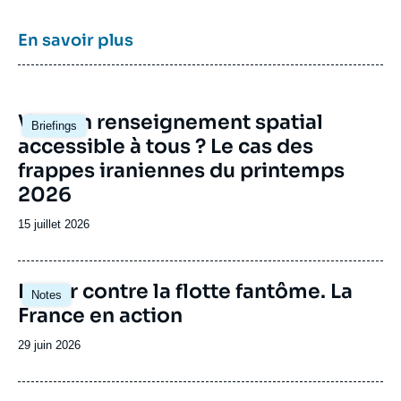
le Centre des études de sécurité constitue
dans le paysage français des
think tanks
un
En savoir plus
pôle unique de recherche et d’influence sur le
débat de défense national et international.
Image
Vers un renseignement spatial
Briefings
principale
accessible à tous ? Le cas des
frappes iraniennes du printemps
2026
Date
15 juillet 2026
de
publication
Image
Lutter contre la flotte fantôme. La
Notes
principale
France en action
Date
29 juin 2026
de
publication