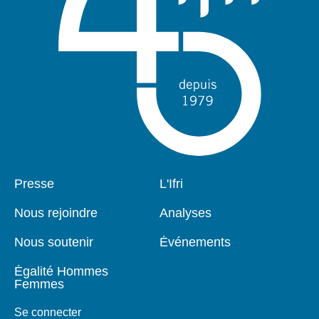
Pied
Presse
Navigation
L'Ifri
de
principale
page
Nous rejoindre
Analyses
Nous soutenir
Événements
Égalité Hommes
Femmes
Se connecter