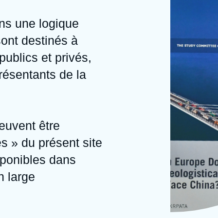
Ramses
Europe
R
S
ans une logique
Politique étrangère
Russie - Eurasie
D
T
 sont destinés à
Podcast
Afrique du Nord et Moyen-Orient
publics et privés,
résentants de la
peuvent être
s » du présent site
sponibles dans
n large