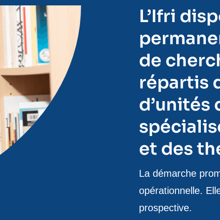
L’Ifri di
permanen
de cherch
répartis 
d’unités
spécialis
et des th
Texte
La démarche promue
de
opérationnelle. El
contenu
prospective.