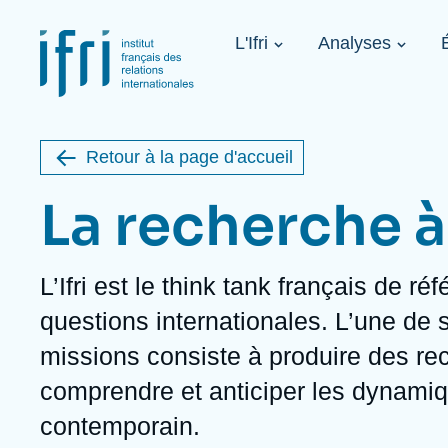
Aller
Panneau de gestion des cookies
au
Navigation
contenu
L'Ifri
Analyses
principale
principal
Image
1936-2026
de
étrangère
couverture
de
Retour à la page d'accueil
la
publication
La recherche à l
L’Ifri est le
think tank
français de réf
À propos de l'Ifri
Sujets phares
À venir
questions internationales. L’une de 
À propos de l'Ifri
Recherches fréquentes
missions consiste à produire des re
Message du Président
Iran
Image
Sur invitation
L'Ifri en bref
Proche-Orient
comprendre et anticiper les dynam
L'Ifri en bref
États-Unis
Au cœur des tempêtes. Présentation
contemporain.
du Ramses 2027
Think tank : notre définition
Proche-Orient