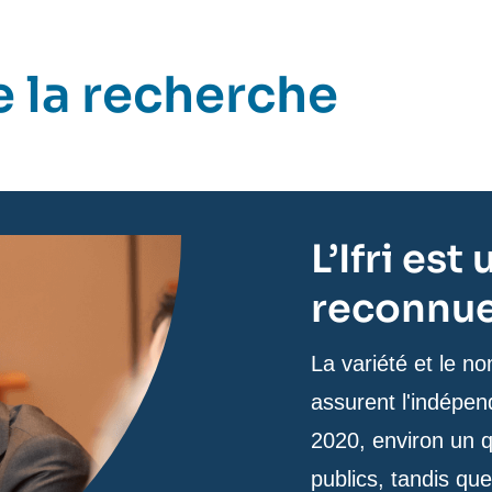
 la recherche
L’Ifri es
reconnue 
Texte
La variété et le 
de
assurent l'indépend
contenu
2020, environ un q
publics, tandis que