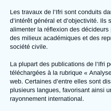
Jeudi 17 septembre 2026 17:30
Partenariats et réseaux
Intelligence artificielle
Les travaux de l’Ifri sont conduits d
Nous soutenir en tant que professionnel
Guerre en Ukraine
d’intérêt général et d’objectivité. Ils
OTAN
alimenter la réflexion des décideurs 
des milieux académiques et des rep
société civile.
La plupart des publications de l’Ifri 
téléchargées à la rubrique « Analyse
web. Certaines d’entre elles sont di
plusieurs langues, favorisant ainsi u
rayonnement international.