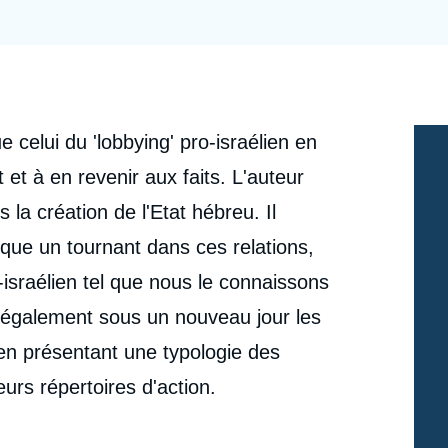
Ramses
Europe
R
S
Politique étrangère
Russie - Eurasie
D
T
Podcast
Afrique du Nord et Moyen-Orient
 celui du 'lobbying' pro-israélien en
 et à en revenir aux faits. L'auteur
 la création de l'Etat hébreu. Il
que un tournant dans ces relations,
-israélien tel que nous le connaissons
e également sous un nouveau jour les
en présentant une typologie des
eurs répertoires d'action.