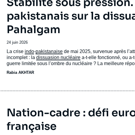
Stabilité sous pression.
pakistanais sur la dissu
Pahalgam
Date
24 juin 2026
de
Accroche
La crise
indo
-
pakistanaise
de mai 2025, survenue après l’at
publication
incomplet : la
dissuasion nucléaire
a-t-elle fonctionné, ou a
guerre limitée sous l’ombre du nucléaire ? La meilleure rép
lequel elle a été conçue. Elle a empêché une guerre générali
Rabia AKHTAR
maintenant les armes nucléaires à l’arrière-plan. En revanc
un espace d’action conventionnelle, ni le Pakistan de répon
crédibilité de sa dissuasion.
Nation-cadre : défi eur
française