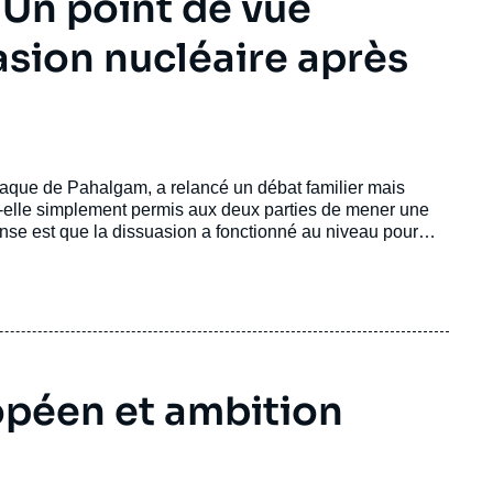
 Un point de vue
asion nucléaire après
taque de Pahalgam, a relancé un débat familier mais
-t-elle simplement permis aux deux parties de mener une
onse est que la dissuasion a fonctionné au niveau pour
sée ainsi qu’une escalade verticale incontrôlée, tout en
he, elle n’a pas empêché l’Inde de chercher à se ménager
dre par des moyens conventionnels afin de rétablir la
opéen et ambition