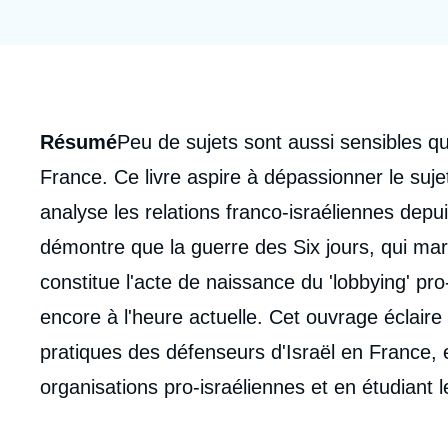
Jeudi 17 septembre 2026 17:30
Partenariats et réseaux
Intelligence artificielle
Nous soutenir en tant que professionnel
Guerre en Ukraine
OTAN
Corps
Résumé
Peu de sujets sont aussi sensibles que
analyses
France. Ce livre aspire à dépassionner le sujet
analyse les relations franco-israéliennes depuis
démontre que la guerre des Six jours, qui mar
constitue l'acte de naissance du 'lobbying' pro
encore à l'heure actuelle. Cet ouvrage éclair
pratiques des défenseurs d'Israël en France, 
organisations pro-israéliennes et en étudiant l