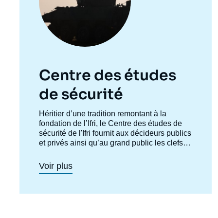
Centre des études
de sécurité
Accroche
Héritier d’une tradition remontant à la
centre
fondation de l’Ifri, le Centre des études de
sécurité de l'Ifri fournit aux décideurs publics
et privés ainsi qu’au grand public les clefs
de compréhension des rapports de force et
des modes de conflictualité contemporains
Voir plus
et à venir. Par son positionnement à la
jointure du politique et de l’opérationnel, la
crédibilité de son équipe civilo-militaire et la
Imag
diffusion large de ses publications en
de
couv
français et en anglais, le Centre des études