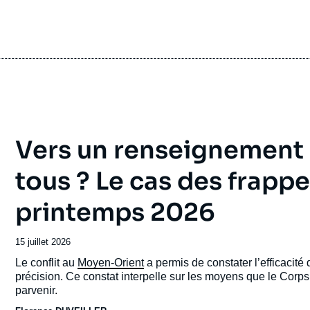
Copier
cation
Vers un renseignement s
tous ? Le cas des frapp
printemps 2026
Date
15 juillet 2026
de
Accroche
Le conflit au
Moyen-Orient
a permis de constater l’efficacité
publication
précision. Ce constat interpelle sur les moyens que le Corp
parvenir.