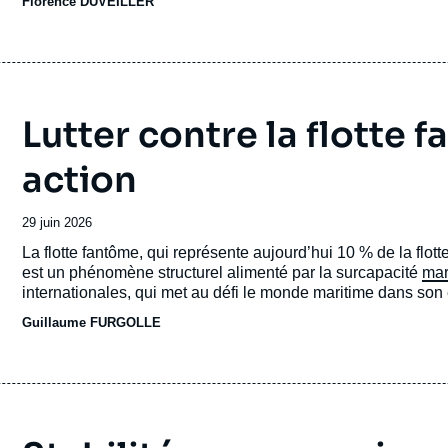
Florence DUVEILLER
Lutter contre la flotte 
action
Date
29 juin 2026
de
Accroche
La flotte fantôme, qui représente aujourd’hui 10 % de la flo
publication
est un phénomène structurel alimenté par la surcapacité
mar
internationales, qui met au défi le monde maritime dans so
Guillaume FURGOLLE