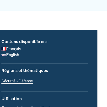
ecrutement
écurité - Défense
ocuments de référence
echnologie
Contenu disponible en :
Français
English
Régions et thématiques
Thématiques
Sécurité - Défense
analyses
Utilisation