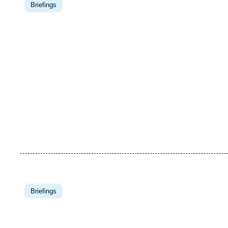
principale
Briefings
Image
principale
Briefings