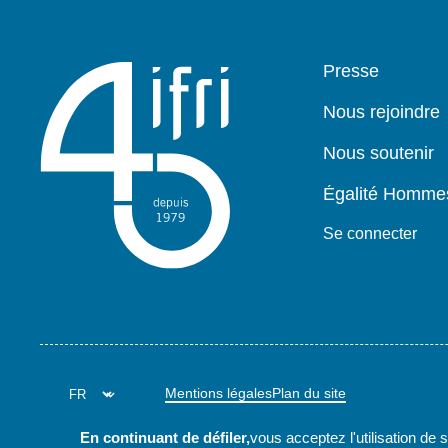
Pied
Presse
de
page
Nous rejoindre
Nous soutenir
Égalité Homm
Se connecter
Mentions légales
Plan du site
En continuant de défiler,
vous acceptez l'utilisation de 