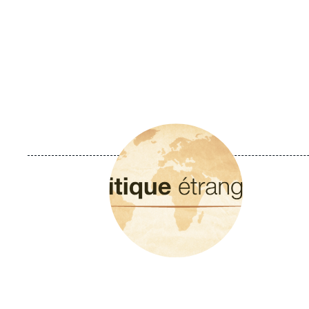
Image
principale