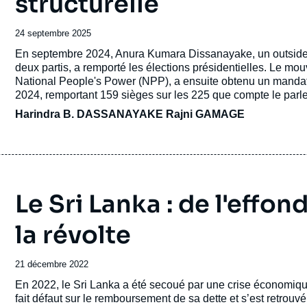
structurelle
Date
24 septembre 2025
de
Accroche
En septembre 2024, Anura Kumara Dissanayake, un outsider r
publication
deux partis, a remporté les élections présidentielles. Le mou
National People's Power (NPP), a ensuite obtenu un mandat
2024, remportant 159 sièges sur les 225 que compte le par
Harindra B. DASSANAYAKE Rajni GAMAGE
Le Sri Lanka : de l'eff
la révolte
Date
21 décembre 2022
de
Accroche
En 2022, le Sri Lanka a été secoué par une crise économique 
publication
fait défaut sur le remboursement de sa dette et s’est retrouv