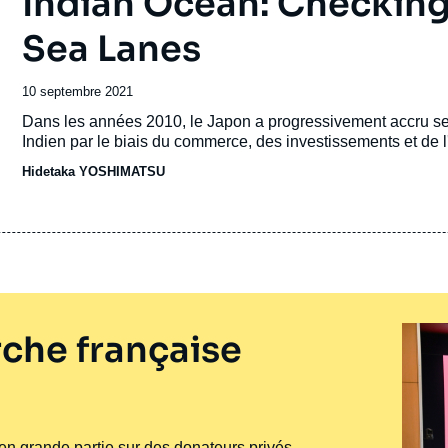
Indian Ocean: Checking
Sea Lanes
Date
10 septembre 2021
de
Accroche
Dans les années 2010, le Japon a progressivement accru se
publication
Indien par le biais du commerce, des investissements et de
Hidetaka YOSHIMATSU
che française
e en grande partie sur des donateurs privés –