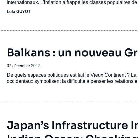
internationaux. L’inflation a frappé les classes populaires de
de la population s’est alors mobilisée pour obtenir le dépa
Lola GUYOT
accusé d’incurie et de corruption.
Balkans : un nouveau G
Date
07 décembre 2022
de
Accroche
De quels espaces politiques est fait le Vieux Continent ? La
publication
occidentaux symbolisent la difficulté à penser les relations
Japan’s Infrastructure 