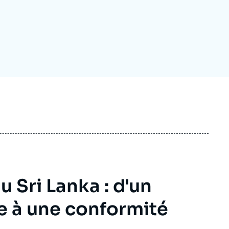
ecrutement
écurité - Défense
ocuments de référence
echnologie
 Sri Lanka : d'un
 à une conformité