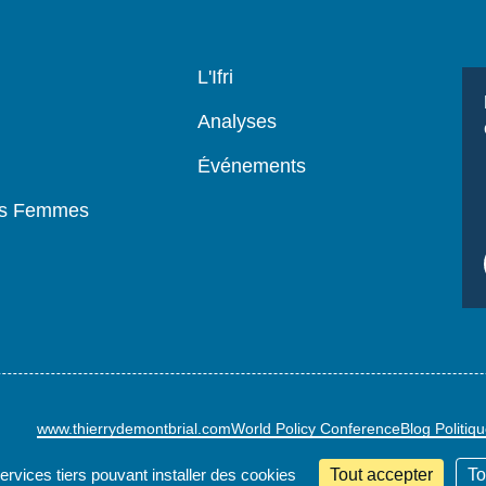
Navigation
L'Ifri
principale
Analyses
Événements
es Femmes
www.thierrydemontbrial.com
World Policy Conference
Blog Politiq
services tiers pouvant installer des cookies
Tout accepter
To