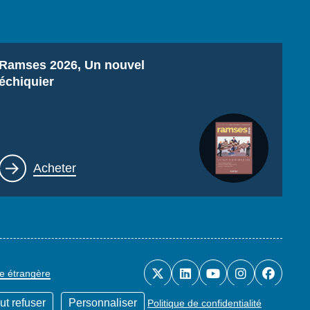
Titre
Ramses 2026, Un nouvel
échiquier
Lien
Acheter
ue étrangère
ut refuser
Personnaliser
Politique de confidentialité