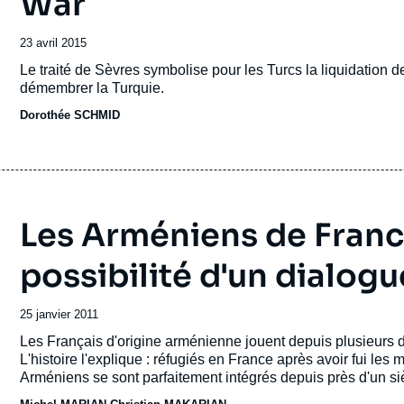
War
Date
23 avril 2015
de
Accroche
Le traité de Sèvres symbolise pour les Turcs la liquidation d
publication
démembrer la Turquie.
Dorothée SCHMID
Les Arméniens de France 
possibilité d'un dialogu
Date
25 janvier 2011
de
Accroche
Les Français d'origine arménienne jouent depuis plusieurs dé
publication
L'histoire l'explique : réfugiés en France après avoir fui les
Arméniens se sont parfaitement intégrés depuis près d'un sièc
conservant intacte la mémoire des traumas passés. La reco