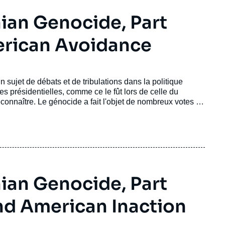
ian Genocide, Part
merican Avoidance
sujet de débats et de tribulations dans la politique
s présidentielles, comme ce le fût lors de celle du
connaître. Le génocide a fait l'objet de nombreux votes (le
ussit à le faire reconnaître. Il a été un point de
ements étrangers. Avec la récente reconnaissance
lle américaine, la spéculation de la reconnaissance
ste différents acteurs clés de la politique américaine, la
nce des lobbies arménien, turc et israélien, ainsi que les
ian Genocide, Part
nd American Inaction