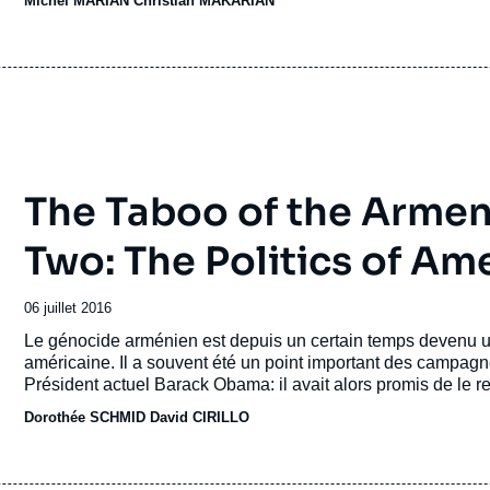
Michel MARIAN Christian MAKARIAN
revendiquée par la diaspora arménienne dispersée aux quatr
Parlement français en 2001, est ainsi devenue un sujet un su
The Taboo of the Armen
Two: The Politics of A
Date
06 juillet 2016
de
Accroche
Le génocide arménien est depuis un certain temps devenu un 
publication
américaine. Il a souvent été un point important des campagne
Président actuel Barack Obama: il avait alors promis de le re
plus récent eu lieu en 2010), qui n'ont pour l'instant jamais ré
Dorothée SCHMID
David CIRILLO
convergence pour les intérêts, le lobbying, et les investiss
allemande du génocide et l'arrivée de l'élection présidentie
américaine a une fois de plus atteint un niveau élevé. S'il exi