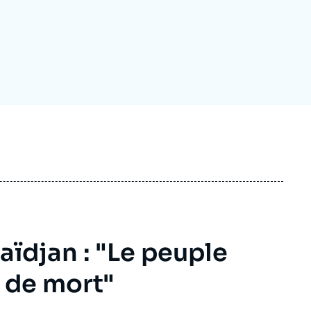
ecrutement
écurité - Défense
ocuments de référence
echnologie
aïdjan : "Le peuple
 de mort"