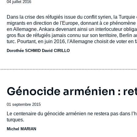
Date
04 juillet 2016
de
Accroche
publication
Dans la crise des réfugiés issue du conflit syrien, la Turqui
migrants en direction de l'Europe, donnant à ce phénomène 
en Allemagne. Ankara devenant ainsi un interlocuteur obliga
gros flux de réfugiés jamais connu sur son territoire, Berlin a
turc. Pourtant, en juin 2016, l'Allemagne choisit de voter en
et combattu : la reconnaissance du génocide arménien.
Dorothée SCHMID
David CIRILLO
Génocide arménien : ret
Date
01 septembre 2015
de
Accroche
Le centenaire du génocide arménien ne restera pas dans l’h
publication
turques.
Michel MARIAN