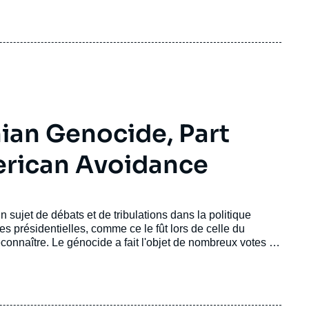
e coins du monde, et effectivement votée par le
jet de discorde entre la France et la Turquie.
ian Genocide, Part
merican Avoidance
sujet de débats et de tribulations dans la politique
s présidentielles, comme ce le fût lors de celle du
connaître. Le génocide a fait l'objet de nombreux votes (le
ussit à le faire reconnaître. Il a été un point de
ements étrangers. Avec la récente reconnaissance
lle américaine, la spéculation de la reconnaissance
ste différents acteurs clés de la politique américaine, la