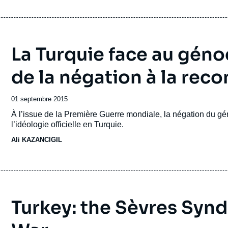
La Turquie face au géno
de la négation à la rec
Date
01 septembre 2015
de
Accroche
À l’issue de la Première Guerre mondiale, la négation du g
publication
l’idéologie officielle en Turquie.
Ali KAZANCIGIL
Turkey: the Sèvres Synd