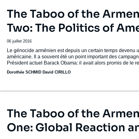
The Taboo of the Armen
Two: The Politics of A
Date
06 juillet 2016
de
Accroche
Le génocide arménien est depuis un certain temps devenu un 
publication
américaine. Il a souvent été un point important des campagne
Président actuel Barack Obama: il avait alors promis de le re
plus récent eu lieu en 2010), qui n'ont pour l'instant jamais ré
Dorothée SCHMID
David CIRILLO
convergence pour les intérêts, le lobbying, et les investiss
allemande du génocide et l'arrivée de l'élection présidentie
américaine a une fois de plus atteint un niveau élevé. S'il exi
spécificité de la question du génocide arménien est l'importa
circonscriptions qu'ils représentent.
The Taboo of the Armen
One: Global Reaction a