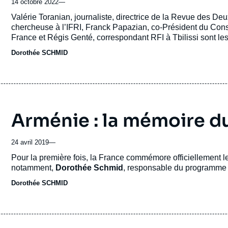
14 octobre 2022
—
Accroche
Valérie Toranian, journaliste, directrice de la Revue des D
chercheuse à l’IFRI, Franck Papazian, co-Président du Con
France et Régis Genté, correspondant RFI à Tbilissi sont les 
Dorothée SCHMID
Arménie : la mémoire d
24 avril 2019
—
Accroche
Pour la première fois, la France commémore officiellement 
notamment,
Dorothée Schmid
, responsable du programme Tu
Dorothée SCHMID