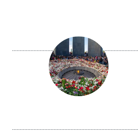
Image
principale
médiatique