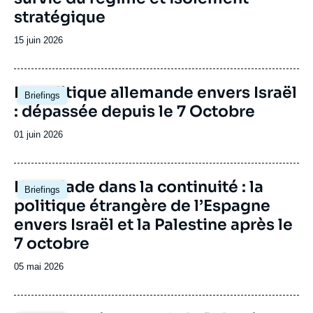
stratégique
Date
15 juin 2026
de
publication
Image
La politique allemande envers Israël
Briefings
principale
: dépassée depuis le 7 Octobre
Date
01 juin 2026
de
publication
Image
L'escalade dans la continuité : la
Briefings
principale
politique étrangère de l’Espagne
envers Israël et la Palestine après le
7 octobre
Date
05 mai 2026
de
publication