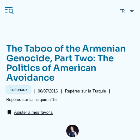
Aller
Panneau de gestion des cookies
au
contenu
principal
The Taboo of the Armenian
Navigation
Genocide, Part Two: The
principale
Politics of American
L'Ifri
Avoidance
Analyses
Éditoriaux
|
Date
06/07/2016
|
Référence
Repères sur la Turquie
|
de
taxonomie
À propos de l'Ifri
Recherches fréquentes
Références
Repères sur la Turquie n°15
publication
collections
Événements
L'Ifri en bref
Proche-Orient
Ajouter à mes favoris