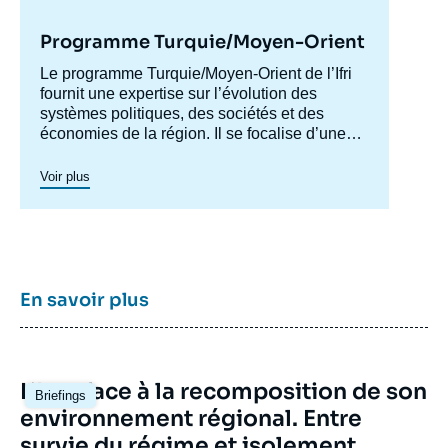
Repères sur la Turquie, Ifri, 6 juillet 2016.
Copier
Programme Turquie/Moyen-Orient
Accroche
Le programme Turquie/Moyen-Orient de l’Ifri
centre
fournit une expertise sur l’évolution des
systèmes politiques, des sociétés et des
économies de la région. Il se focalise d’une
part sur les évolutions en Turquie et au Levant
(influences turque et iranienne, risque de
Voir plus
morcellement des États de la région,
recompositions diplomatiques), et également
au Maghreb (insertion du Maghreb dans les
circuits mondiaux, relations politiques et
économiques avec l’Europe et avec l’Afrique
sub-saharienne…).
En savoir plus
Image
L’Iran face à la recomposition de son
Briefings
principale
environnement régional. Entre
survie du régime et isolement