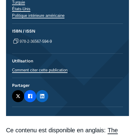
Régions
Turquie
États-Unis
Politique intérieure américaine
ISBN / ISSN
978-2-36567-594-9
Utilisation
Comment citer cette publication
Partager
Corps
Ce contenu est disponible en anglais:
The
analyses