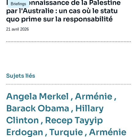
Image
La reconnaissance de la Palestine
Briefings
principale
par l'Australie : un cas où le statu
quo prime sur la responsabilité
Date
21 avril 2026
de
publication
Sujets liés
Angela Merkel
,
Arménie
,
Barack Obama
,
Hillary
Clinton
,
Recep Tayyip
Erdogan
,
Turquie
,
Arménie