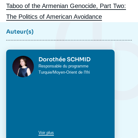
Taboo of the Armenian Genocide, Part Two:
The Politics of American Avoidance
Auteur(s)
Photo
Dorothée SCHMID
Intitulé
Responsable du programme
du
Turquie/Moyen-Orient
de l'Ifri
poste
Voir plus