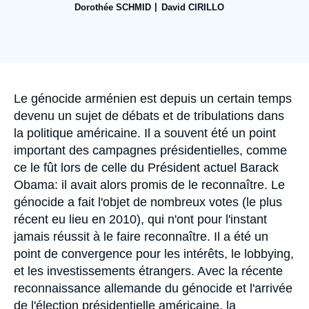
Se connecter
Dorothée SCHMID
David CIRILLO
Image
Nous soutenir
de
couverture
de
la
publication
Accroche
Le génocide arménien est depuis un certain temps
devenu un sujet de débats et de tribulations dans
la politique américaine. Il a souvent été un point
important des campagnes présidentielles, comme
ce le fût lors de celle du Président actuel Barack
Obama: il avait alors promis de le reconnaître. Le
génocide a fait l'objet de nombreux votes (le plus
récent eu lieu en 2010), qui n'ont pour l'instant
jamais réussit à le faire reconnaître. Il a été un
point de convergence pour les intérêts, le lobbying,
et les investissements étrangers. Avec la récente
reconnaissance allemande du génocide et l'arrivée
de l'élection présidentielle américaine, la