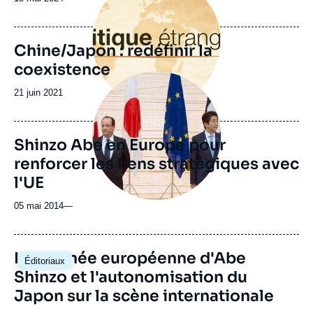
de
publication
Chine/Japon : redéfinir la
coexistence
Image
principale
Date
21 juin 2021
médiatique
de
publication
Shinzo Abe en Europe pour
renforcer les liens stratégiques avec
l'UE
05 mai 2014
—
La tournée européenne d'Abe
Éditoriaux
Shinzo et l'autonomisation du
Japon sur la scène internationale