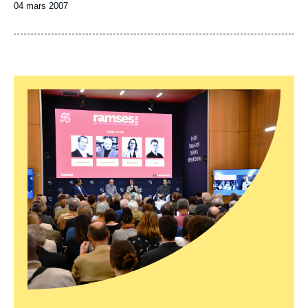
Date
04 mars 2007
de
publication