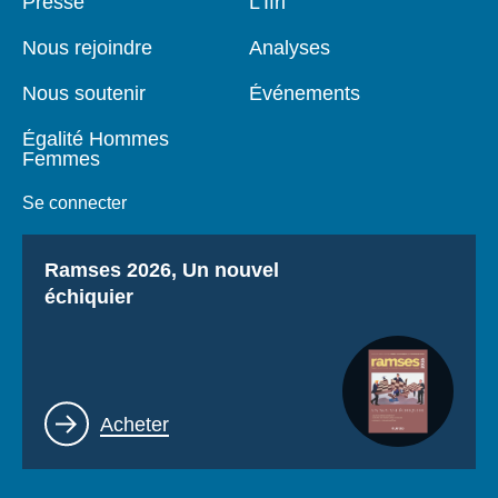
Pied
Presse
Navigation
L'Ifri
de
principale
page
Nous rejoindre
Analyses
Nous soutenir
Événements
Égalité Hommes
Femmes
Se connecter
Titre
Ramses 2026, Un nouvel
échiquier
Lien
Acheter