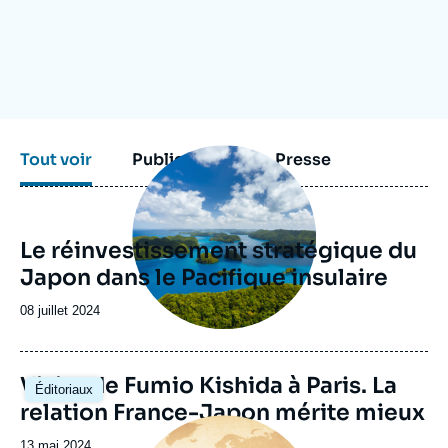
Se connecter
Nous soutenir
Image
Tout voir
Publications
Presse
principale
Le réinvestissement stratégique du
Japon dans le Pacifique insulaire
Date
08 juillet 2024
de
publication
Visite de Fumio Kishida à Paris. La
Éditoriaux
relation France-Japon mérite mieux
Image
principale
Date
13 mai 2024