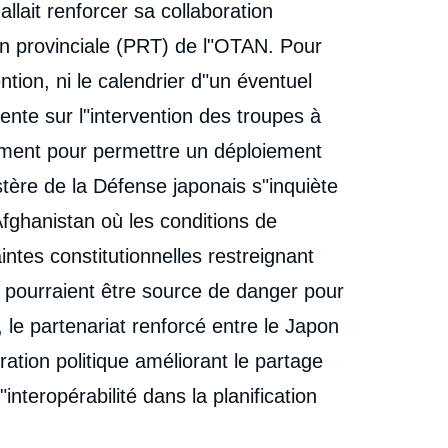
lait renforcer sa collaboration
on provinciale (PRT) de l"OTAN. Pour
ntion, ni le calendrier d"un éventuel
ente sur l"intervention des troupes à
rlement pour permettre un déploiement
stère de la Défense japonais s"inquiète
fghanistan où les conditions de
intes constitutionnelles restreignant
e pourraient être source de danger pour
 le partenariat renforcé entre le Japon
tion politique améliorant le partage
interopérabilité dans la planification
e
Céline PAJON, « La tournée européenne d'Abe
erture