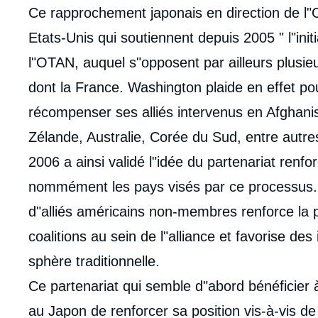
de
Ce rapprochement japonais en direction de l
la
publi
Etats-Unis qui soutiennent depuis 2005 " l"init
l"OTAN, auquel s"opposent par ailleurs plusie
dont la France. Washington plaide en effet pou
récompenser ses alliés intervenus en Afghanis
Zélande, Australie, Corée du Sud, entre aut
2006 a ainsi validé l"idée du partenariat renf
nommément les pays visés par ce processus. En
d"alliés américains non-membres renforce la p
coalitions au sein de l"alliance et favorise de
sphère traditionnelle.
Ce partenariat qui semble d"abord bénéficier à 
au Japon de renforcer sa position vis-à-vis 