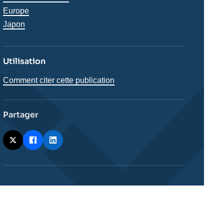
analyses
Régions
Europe
Japon
Utilisation
Comment citer cette publication
Partager