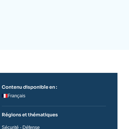
ecrutement
écurité - Défense
ocuments de référence
echnologie
Contenu disponible en :
Français
Régions et thématiques
Thématiques
Sécurité - Défense