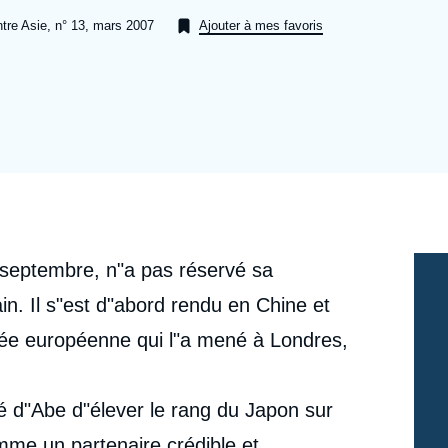
Ramses
Europe
R
S
ntre Asie, n° 13, mars 2007
Ajouter à mes favoris
Politique étrangère
Russie - Eurasie
D
T
Podcast
Afrique du Nord et Moyen-Orient
septembre, n"a pas réservé sa
ain. Il s"est d"abord rendu en Chine et
ée européenne qui l"a mené à Londres,
é d"Abe d"élever le rang du Japon sur
omme un partenaire crédible et