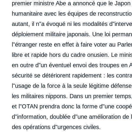
premier ministre Abe a annoncé que le Japon al
humanitaire avec les équipes de reconstructi
autant, il n"a évoqué ni les modalités d"interve
déploiement militaire japonais. Une loi perman
l"étranger reste en effet à faire voter au Pa
libre et rapide hors du cadre onusien. Le mini
en outre d"un éventuel envoi des troupes en A
sécurité se détériorent rapidement : les contra
l"usage de la force à la seule légitime défens
les militaires nippons. Dans un premier temps,
et l"OTAN prendra donc la forme d"une coopéra
d"information, doublée d"une amélioration de l"
Imag
de
des opérations d"urgences civiles.
couv