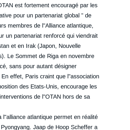
Shinzo et l'autonomisation du Japon sur la scène
"OTAN est fortement encouragé par les
internationale », Éditoriaux, Lettre du Centre Asie, Ifri,
cation
4 mars 2007.
iative pour un partenariat global " de
Copier
urs membres de l"Alliance atlantique,
r un partenariat renforcé qui viendrait
tan et en Irak (Japon, Nouvelle
res). Le Sommet de Riga en novembre
orcé, sans pour autant désigner
 effet, Paris craint que l"association
osition des Etats-Unis, encourage les
s interventions de l"OTAN hors de sa
l"alliance atlantique permet en réalité
de Pyongyang. Jaap de Hoop Scheffer a