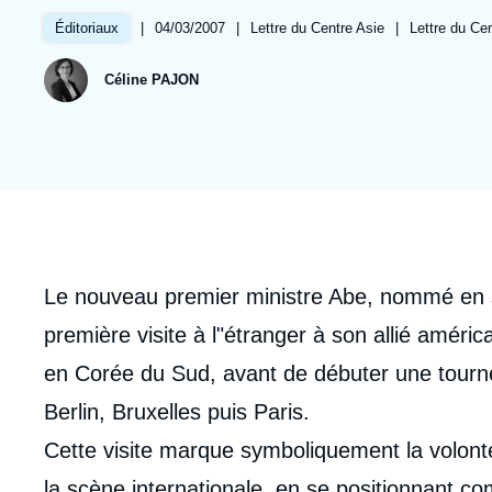
Jeudi 17 septembre 2026 17:30
Partenariats et réseaux
Intelligence artificielle
|
Date
04/03/2007
|
Référence
Lettre du Centre Asie
|
Références
Lettre du Ce
Éditoriaux
de
taxonomie
Nous soutenir en tant que professionnel
Guerre en Ukraine
publication
collections
Céline PAJON
OTAN
Corps
Le nouveau premier ministre Abe, nommé en 
analyses
première visite à l"étranger à son allié améric
en Corée du Sud, avant de débuter une tourn
Berlin, Bruxelles puis Paris.
Cette visite marque symboliquement la volont
la scène internationale, en se positionnant c