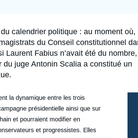
Ramses
Europe
R
S
Politique étrangère
Russie - Eurasie
D
T
du calendrier politique : au moment où,
Podcast
Afrique du Nord et Moyen-Orient
magistrats du Conseil constitutionnel d
si Laurent Fabius n’avait été du nombre,
r du juge Antonin Scalia a constitué un
que.
ent la dynamique entre les trois
 campagne présidentielle ainsi que sur
hain et pourraient modifier en
onservateurs et progressistes. Elles