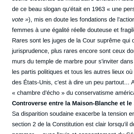
de
la
de ce beau slogan qu’était en 1963 « une per
publi
vote »
), mis en doute les fondations de l’acti
femmes à une égalité réelle douteuse et fragil
Rares sont les juges de la Cour suprême qui o
jurisprudence, plus rares encore sont ceux don
murs du temple de marbre pour s’inviter dans l
les partis politiques et tous les autres lieux o
des États-Unis, c’est à dire un peu partout... A
« chambre d’écho » du conservatisme américa
Controverse entre la Maison-Blanche et le
Sa disparition soudaine exacerbe la tension entre
section 2 de la Constitution est clair lorsqu’il