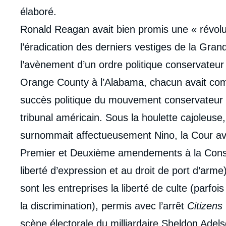
élaboré.
Ronald Reagan avait bien promis une « révol
l’éradication des derniers vestiges de la Gran
l’avènement d’un ordre politique conservateur 
Orange County à l’Alabama, chacun avait comp
succès politique du mouvement conservateur r
tribunal américain. Sous la houlette cajoleuse
surnommait affectueusement Nino, la Cour ava
Premier et Deuxième amendements à la Constit
liberté d’expression et au droit de port d’ar
sont les entreprises la liberté de culte (parfo
la discrimination), permis avec l’arrêt
Citizens
Imag
de
scène électorale du milliardaire Sheldon Adels
couv