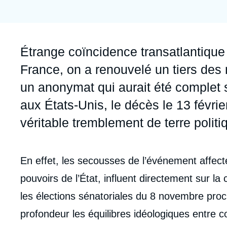
Jeudi 17 septembre 2026 17:30
Partenariats et réseaux
Intelligence artificielle
Nous soutenir en tant que professionnel
Guerre en Ukraine
Accroche
Étrange coïncidence transatlantique 
OTAN
France, on a renouvelé un tiers des 
un anonymat qui aurait été complet 
aux États-Unis, le décès le 13 févrie
véritable tremblement de terre politi
Corps
En effet, les secousses de l’événement affect
analyses
pouvoirs de l’État, influent directement sur la
les élections sénatoriales du 8 novembre proc
profondeur les équilibres idéologiques entre c