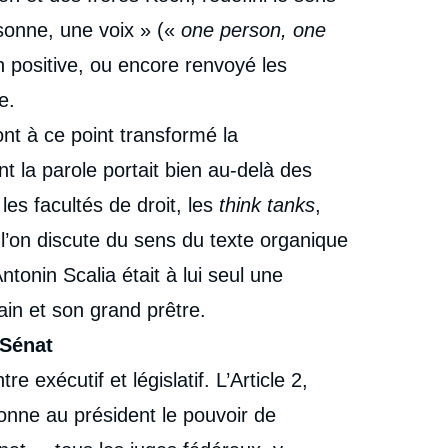
en balance », Éditoriaux, Chroniques américaines, Ifri,
17 mai 2016.
sonne, une voix » («
one person, one
cation
Copier
on positive, ou encore renvoyé les
e.
nt à ce point transformé la
t la parole portait bien au-delà des
es facultés de droit, les
think tanks
,
ù l’on discute du sens du texte organique
ntonin Scalia était à lui seul une
in et son grand prêtre.
 Sénat
 exécutif et législatif. L’Article 2,
 donne au président le pouvoir de