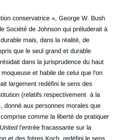
ution conservatrice », George W. Bush
de Société de Johnson qui préluderait à
durable mais, dans la réalité, de
ris que le seul grand et durable
ésidait dans la jurisprudence du haut
, moqueuse et habile de celui que l’on
it largement redéfini le sens des
ution (relatifs respectivement à la
me), donné aux personnes morales que
is comprise comme la liberté de pratiquer
 United
l’entrée fracassante sur la
e
Vincent MICHELOT, « États-Unis : La Cour suprême
on et des frères Koch, redéfini le sens
erture