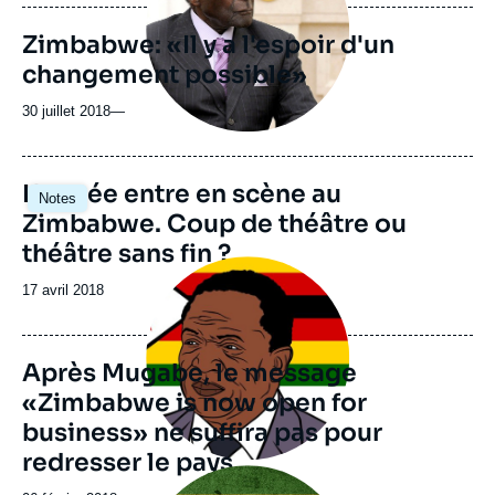
Zimbabwe: «Il y a l'espoir d'un
changement possible»
30 juillet 2018
—
Image
L'armée entre en scène au
Notes
principale
Zimbabwe. Coup de théâtre ou
théâtre sans fin ?
Image
principale
Date
17 avril 2018
médiatique
de
publication
Après Mugabe, le message
«Zimbabwe is now open for
business» ne suffira pas pour
redresser le pays
Image
principale