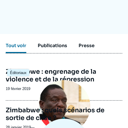
Se connecter
Nous soutenir
Tout voir
Publications
Presse
Zimbabwe : engrenage de la
Éditoriaux
violence et de la répression
Image
principale
Date
19 février 2019
médiatique
de
publication
Zimbabwe : quels scénarios de
sortie de crise ?
28 janvier 2019
—