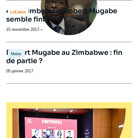
« Au Zimbabwe, Robert Mugabe
Logo
semble fini »
15 novembre 2017
—
Image
Robert Mugabe au Zimbabwe : fin
Notes
principale
de partie ?
Date
05 janvier 2017
de
publication