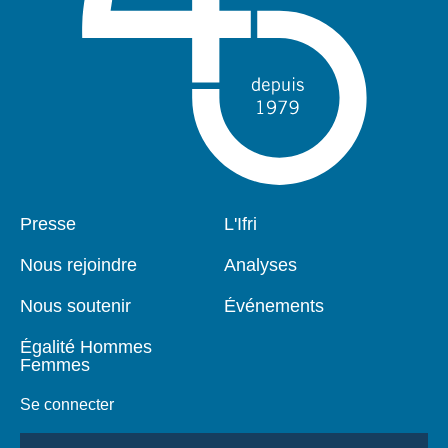
Pied
Presse
Navigation
L'Ifri
de
principale
page
Nous rejoindre
Analyses
Nous soutenir
Événements
Égalité Hommes
Femmes
Se connecter