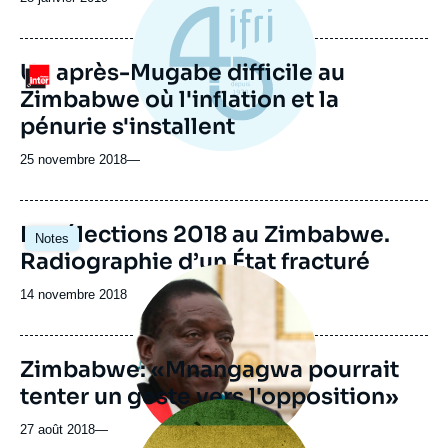
Un après-Mugabe difficile au
Logo
Zimbabwe où l'inflation et la
pénurie s'installent
25 novembre 2018
—
Image
Les élections 2018 au Zimbabwe.
Notes
principale
Radiographie d’un État fracturé
Image
principale
Date
14 novembre 2018
médiatique
de
publication
Zimbabwe: «Mnangagwa pourrait
tenter un geste vers l'opposition»
Image
principale
27 août 2018
—
médiatique