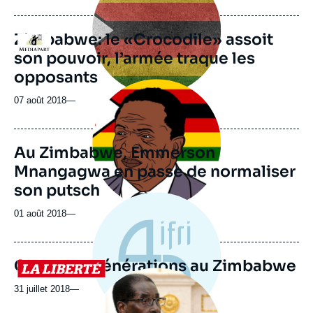
Zimbabwe: le «Crocodile» assoit
Logo
son pouvoir, l’armée traque les
opposants
Image
principale
07 août 2018
—
médiatique
Au Zimbabwe, Emmerson
Mnangagwa en passe de normaliser
son putsch
01 août 2018
—
Choc des générations au Zimbabwe
Logo
Image
principale
31 juillet 2018
—
médiatique