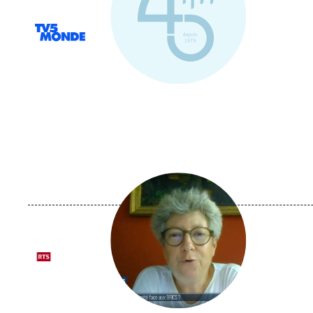
Logo
Image
principale
médiatique
Logo