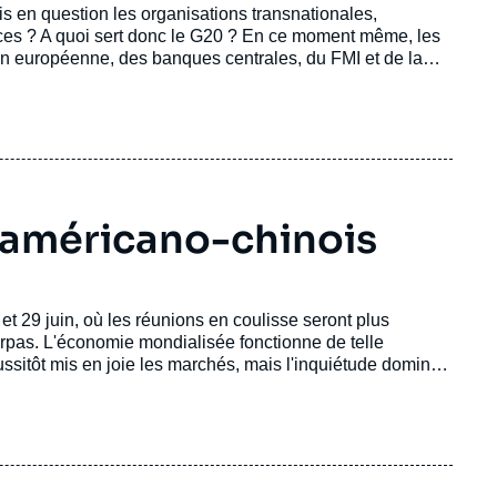
s en question les organisations transnationales,
nces ? A quoi sert donc le G20 ? En ce moment même, les
on européenne, des banques centrales, du FMI et de la
e-forme virtuelle pour tenir leur assemblée annuelle.
l américano-chinois
et 29 juin, où les réunions en coulisse seront plus
erpas. L'économie mondialisée fonctionne de telle
sitôt mis en joie les marchés, mais l'inquiétude domine :
chée il y a un an n'a cessé de s'intensifier, plombant la