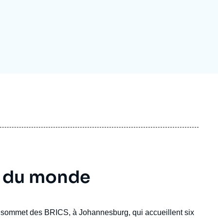
ecrutement
écurité - Défense
ocuments de référence
echnologie
s du monde
le sommet des BRICS, à Johannesburg, qui accueillent six