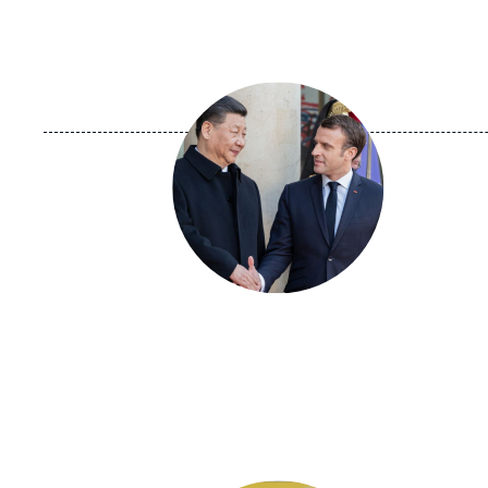
Image
principale
médiatique