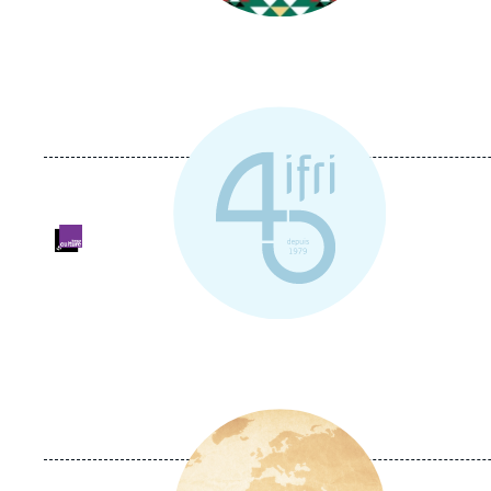
Logo
Image
principale