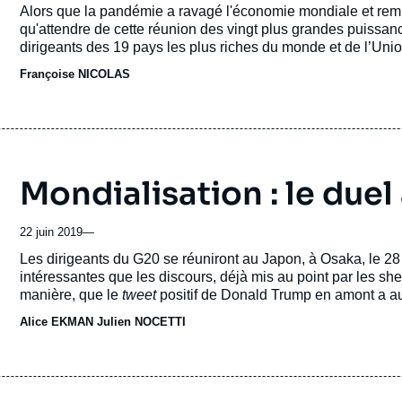
Accroche
Alors que la pandémie a ravagé l'économie mondiale et remi
qu'attendre de cette réunion des vingt plus grandes puissa
dirigeants des 19 pays les plus riches du monde et de l’Uni
Banque mondiale sont connectés jusqu’à demain sur une plat
Françoise NICOLAS
Mondialisation : le due
22 juin 2019
—
Accroche
Les dirigeants du G20 se réuniront au Japon, à Osaka, le 28 
intéressantes que les discours, déjà mis au point par les sh
manière, que le
tweet
positif de Donald Trump en amont a aus
la guerre commerciale entre les Etats-Unis et la Chine déclen
Alice EKMAN
Julien NOCETTI
croissance et ralentissant les échanges.