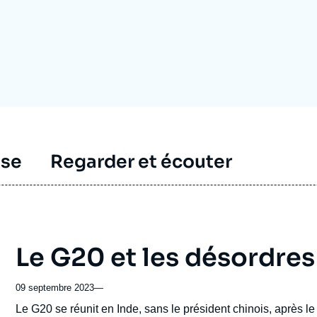
Ramses
Europe
R
S
Politique étrangère
Russie - Eurasie
D
T
Podcast
Afrique du Nord et Moyen-Orient
sse
Regarder et écouter
Le G20 et les désordre
09 septembre 2023
—
Accroche
Le G20 se réunit en Inde, sans le président chinois, après 