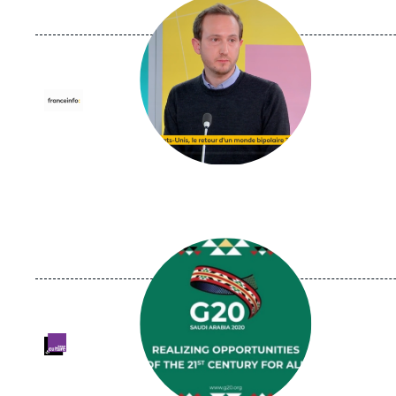
Image
principale
médiatique
Logo
Image
principale
médiatique
Logo