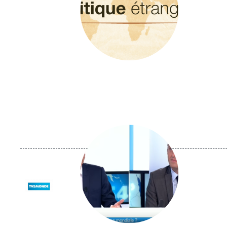
Image
principale
médiatique
Logo