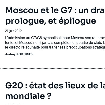
Moscou et le G7 : un dra
prologue, et épilogue
Date
21 juin 2019
de
Accroche
L’admission au G7/G8 symbolisait pour Moscou son rapprochem
publication
lente, et Moscou ne fit jamais complètement partie du club. 
le directoire souhaité pour traiter ses préoccupations straté
pour Moscou, définitivement déclassé l’intérêt d’un G7, qui s
Andrey KORTUNOV
d’un Occident déclinant.
G20 : état des lieux de
mondiale ?