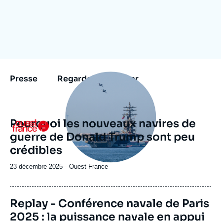
Se connecter
Nous soutenir
Image
Presse
Regarder et écouter
principale
médiatique
Pourquoi les nouveaux navires de
Logo
guerre de Donald Trump sont peu
crédibles
23 décembre 2025
—
Nom
Ouest France
du
journal,
revue
Replay - Conférence navale de Paris
ou
2025 : la puissance navale en appui
émission