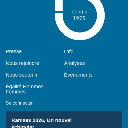
Pied
Presse
Navigation
L'Ifri
de
principale
page
Nous rejoindre
Analyses
Nous soutenir
Événements
Égalité Hommes
Femmes
Se connecter
Titre
Ramses 2026, Un nouvel
échiquier