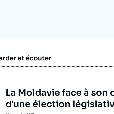
Ramses
Europe
R
S
Politique étrangère
Russie - Eurasie
D
T
Podcast
Afrique du Nord et Moyen-Orient
rder et écouter
La Moldavie face à son 
d'une élection législati