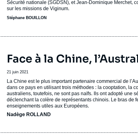
Sécurité nationale (SGDSN), et Jean-Dominique Merchet, co
sur les missions de Viginum.
Stéphane BOUILLON
Face à la Chine, l’Austra
Date
21 juin 2021
de
Accroche
La Chine est le plus important partenaire commercial de l’A
publication
dans ce pays en utilisant trois méthodes : la cooptation, la c
australiens, toutefois, ne sont pas naïfs. Ils ont adopté une 
déclenchant la colère de représentants chinois. Le bras de f
enseignements utiles aux Européens.
Nadège ROLLAND