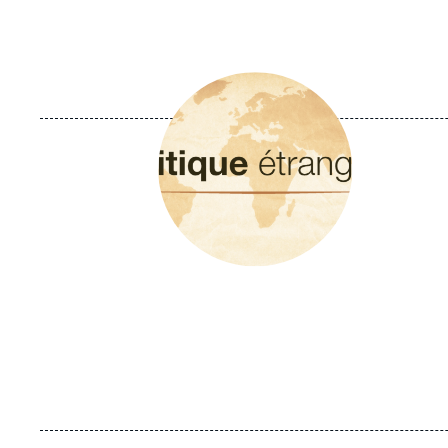
Image
principale