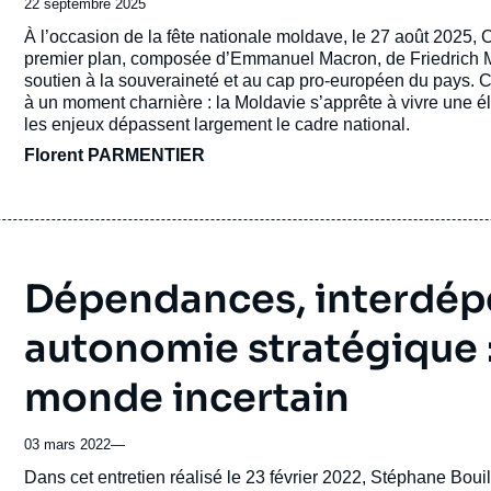
Date
22 septembre 2025
de
Accroche
À l’occasion de la fête nationale moldave, le 27 août 2025,
publication
premier plan, composée d’Emmanuel Macron, de Friedrich Mer
soutien à la souveraineté et au cap pro-européen du pays. C
à un moment charnière : la Moldavie s’apprête à vivre une él
les enjeux dépassent largement le cadre national.
Florent PARMENTIER
Dépendances, interdép
autonomie stratégique :
monde incertain
03 mars 2022
—
Accroche
Dans cet entretien réalisé le 23 février 2022, Stéphane Bouil