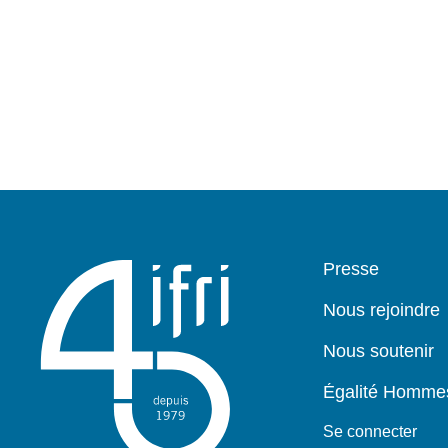
Pied
Presse
de
page
Nous rejoindre
Nous soutenir
Égalité Homm
Se connecter