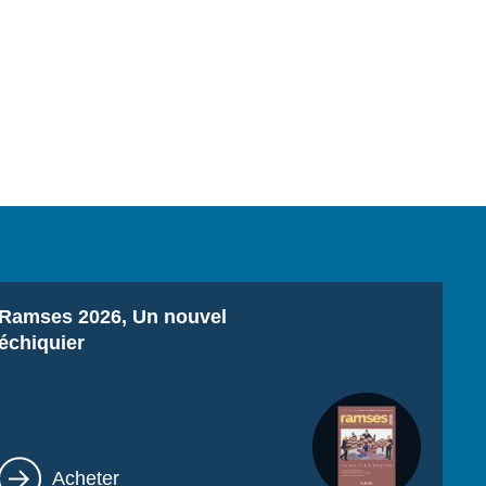
Titre
Ramses 2026, Un nouvel
échiquier
Lien
Acheter