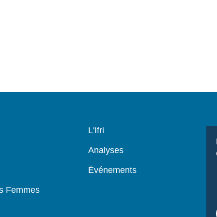
Navigation
L'Ifri
principale
Analyses
Événements
es Femmes