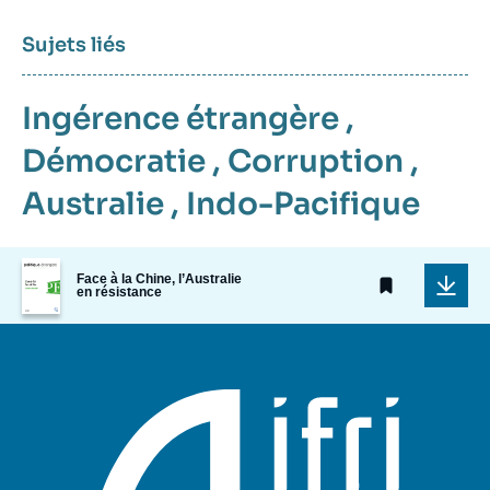
Sujets liés
Ingérence étrangère
,
Démocratie
,
Corruption
,
Australie
,
Indo-Pacifique
Image
Face à la Chine, l’Australie
de
en résistance
couverture
de
la
publication