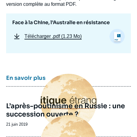
version complète au format PDF.
Face à la Chine, l’Australie en résistance
Télécharger
.pdf (1.23 Mo)
Image
En savoir plus
principale
L’après-poutinisme en Russie : une
succession ouverte ?
Image
principale
Date
21 juin 2019
de
publication