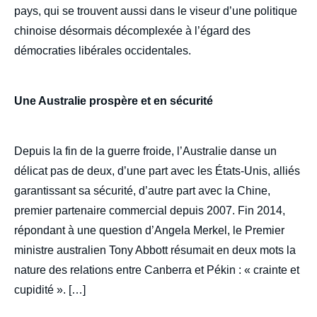
pays, qui se trouvent aussi dans le viseur d’une politique
chinoise désormais décomplexée à l’égard des
démocraties libérales occidentales.
Image
de
Une Australie prospère et en sécurité
couverture
de
la
publication
Depuis la fin de la guerre froide, l’Australie danse un
délicat pas de deux, d’une part avec les États-Unis, alliés
garantissant sa sécurité, d’autre part avec la Chine,
premier partenaire commercial depuis 2007. Fin 2014,
Nadège ROLLAND, « Face à la Chine,
l’Australie en résistance », Politique
répondant à une question d’Angela Merkel, le Premier
étrangère, Articles, Ifri, 21 juin 2021.
ministre australien Tony Abbott résumait en deux mots la
Copier
nature des relations entre Canberra et Pékin : « crainte et
cupidité ». […]