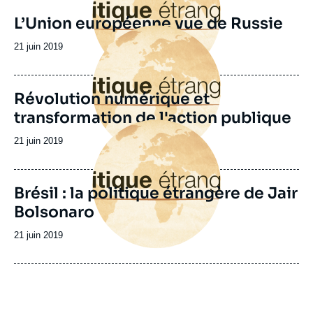
L’Union européenne vue de Russie
Image
principale
Date
21 juin 2019
de
publication
Révolution numérique et
transformation de l'action publique
Image
principale
Date
21 juin 2019
de
publication
Brésil : la politique étrangère de Jair
Bolsonaro
Date
21 juin 2019
de
publication