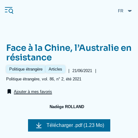
Aller
Panneau de gestion des cookies
au
contenu
principal
Face à la Chine, l’Australie en
Navigation
résistance
principale
L'Ifri
Politique étrangère
Articles
|
Date
21/06/2021
|
de
Références
Politique étrangère, vol. 86, n° 2, été 2021
publication
Analyses
Ajouter à mes favoris
À propos de l'Ifri
Recherches fréquentes
Nadège ROLLAND
Événements
L'Ifri en bref
Proche-Orient
Image
de
Télécharger
.pdf (1.23 Mo)
couverture
de