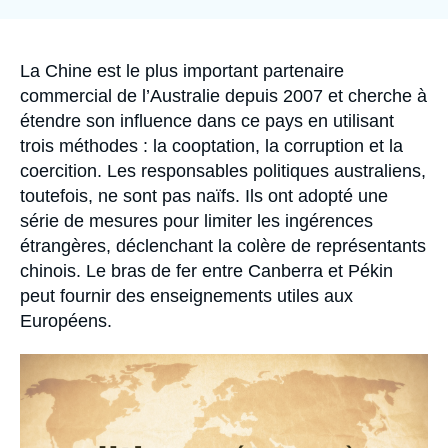
la
Se connecter
publication
Nous soutenir
Accroche
La Chine est le plus important partenaire
commercial de l’Australie depuis 2007 et cherche à
étendre son influence dans ce pays en utilisant
trois méthodes : la cooptation, la corruption et la
coercition. Les responsables politiques australiens,
toutefois, ne sont pas naïfs. Ils ont adopté une
série de mesures pour limiter les ingérences
étrangères, déclenchant la colère de représentants
chinois. Le bras de fer entre Canberra et Pékin
peut fournir des enseignements utiles aux
Européens.
Image
principale