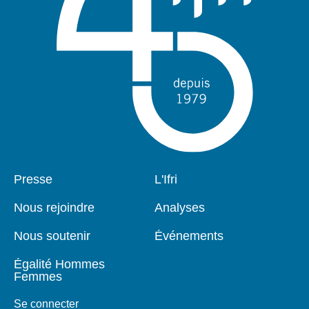
Pied
Presse
Navigation
L'Ifri
de
principale
page
Nous rejoindre
Analyses
Nous soutenir
Événements
Égalité Hommes
Femmes
Se connecter