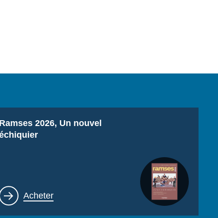
Titre
Ramses 2026, Un nouvel
échiquier
Lien
Acheter