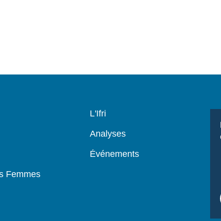
Navigation
L'Ifri
principale
Analyses
Événements
es Femmes