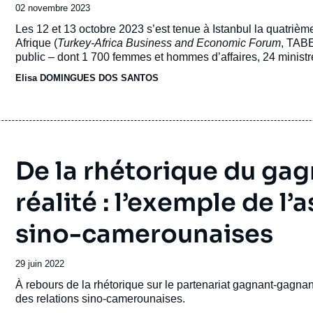
Date
02 novembre 2023
de
Accroche
Les 12 et 13 octobre 2023 s’est tenue à Istanbul la quatrièm
publication
Afrique (
Turkey-Africa Business and Economic Forum
, TABE
public – dont 1 700 femmes et hommes d’affaires, 24 minis
Commerce venus d’Afrique (1) – se sont réunis pendant deux j
Elisa DOMINGUES DOS SANTOS
d’affaires de la capitale économique de la Turquie.
De la rhétorique du gag
réalité : l’exemple de l
sino-camerounaises
Date
29 juin 2022
de
Accroche
À rebours de la rhétorique sur le partenariat gagnant-gagnant
publication
des relations sino-camerounaises.