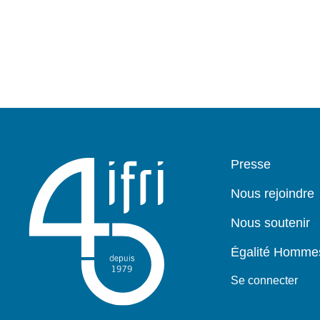
Pied
Presse
de
page
Nous rejoindre
Nous soutenir
Égalité Homm
Se connecter