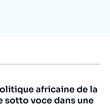
ecrutement
écurité - Défense
ocuments de référence
echnologie
litique africaine de la
e sotto voce dans une