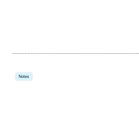
Image
principale
Notes