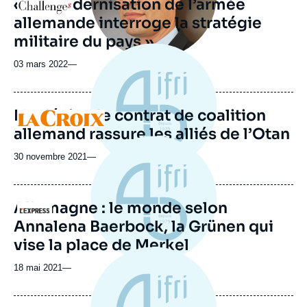
« La modernisation de l’armée
Logo
allemande interroge la stratégie
militaire du pays »
03 mars 2022
—
Nucléaire, le contrat de coalition
Logo
allemand rassure les alliés de l’Otan
30 novembre 2021
—
Allemagne : le monde selon
Logo
Annalena Baerbock, la Grünen qui
vise la place de Merkel
18 mai 2021
—