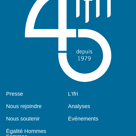
Pied
Presse
Navigation
L'Ifri
de
principale
page
Nous rejoindre
Analyses
Nous soutenir
Événements
Égalité Hommes