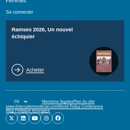
Femmes
Se connecter
Titre
Ramses 2026, Un nouvel
échiquier
Lien
Acheter
Mentions légales
Plan du site
www.thierrydemontbrial.com
World Policy Conference
Blog Politique étrangère