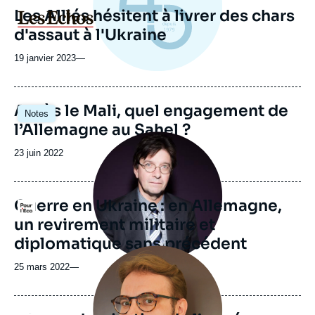
revue
Les Alliés hésitent à livrer des chars
Logo
ou
d'assaut à l'Ukraine
émission
19 janvier 2023
—
Image
Après le Mali, quel engagement de
Notes
principale
l’Allemagne au Sahel ?
Image
principale
Date
23 juin 2022
médiatique
de
publication
Guerre en Ukraine : en Allemagne,
Logo
un revirement militaire et
diplomatique sans précédent
Image
principale
25 mars 2022
—
médiatique