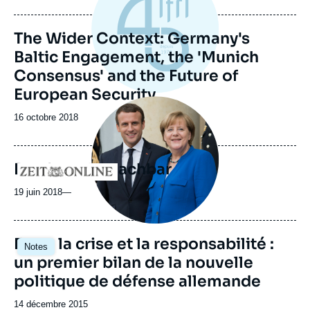
The Wider Context: Germany's
Baltic Engagement, the 'Munich
Consensus' and the Future of
European Security
Image
principale
Date
16 octobre 2018
médiatique
de
publication
Der fremde Nachbar
Logo
19 juin 2018
—
Entre la crise et la responsabilité :
Notes
un premier bilan de la nouvelle
politique de défense allemande
Date
14 décembre 2015