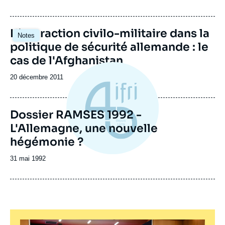
de
publication
L'interaction civilo-militaire dans la
Notes
politique de sécurité allemande : le
cas de l'Afghanistan
Date
20 décembre 2011
de
publication
Dossier RAMSES 1992 -
L'Allemagne, une nouvelle
hégémonie ?
Date
31 mai 1992
de
publication