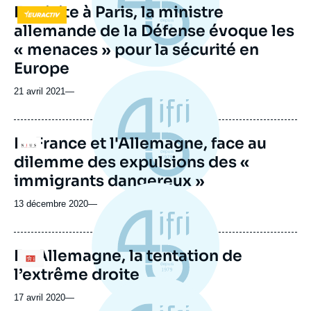
En visite à Paris, la ministre
Logo
allemande de la Défense évoque les
« menaces » pour la sécurité en
Europe
21 avril 2021
—
La France et l'Allemagne, face au
Logo
dilemme des expulsions des «
immigrants dangereux »
13 décembre 2020
—
En Allemagne, la tentation de
Logo
l’extrême droite
17 avril 2020
—