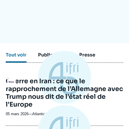
Se connecter
Nous soutenir
Tout voir
Publications
Presse
Guerre en Iran : ce que le
Logo
rapprochement de l’Allemagne avec
Trump nous dit de l’état réel de
l’Europe
05 mars 2026
—
Nom
Atlantico
du
journal,