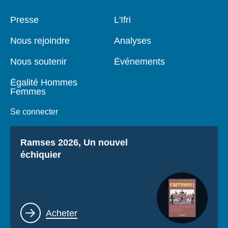
Pied
Presse
Navigation
L'Ifri
de
principale
page
Nous rejoindre
Analyses
Nous soutenir
Événements
Égalité Hommes
Femmes
Se connecter
Titre
Ramses 2026, Un nouvel
échiquier
Lien
Acheter