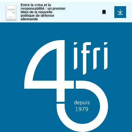
Entre la crise et la
Image
responsabilité : un premier
de
bilan de la nouvelle
politique de défense
couverture
allemande
de
la
publication