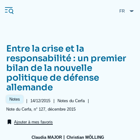
Aller
Panneau de gestion des cookies
au
contenu
principal
Entre la crise et la
Navigation
responsabilité : un premier
principale
bilan de la nouvelle
L'Ifri
politique de défense
allemande
Analyses
À propos de l'Ifri
Recherches fréquentes
Notes
|
Date
14/12/2015
|
Référence
Notes du Cerfa
|
de
taxonomie
Références
Note du Cerfa, n° 127, décembre 2015
Événements
L'Ifri en bref
Proche-Orient
publication
collections
Ajouter à mes favoris
Claudia MAJOR
Christian MÖLLING