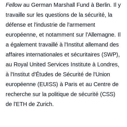
de
Fellow
au German Marshall Fund à Berlin. Il y
couverture
de
travaille sur les questions de la sécurité, la
la
publication
défense et l’industrie de l’armement
européenne, et notamment sur l’Allemagne. Il
a également travaillé à l’Institut allemand des
Claudia MAJOR, Christian MÖLLING, «
Entre la crise et la responsabilité : un
affaires internationales et sécuritaires (SWP),
premier bilan de la nouvelle politique de
au Royal United Services Institute à Londres,
défense allemande », Notes, Notes du
Cerfa, Ifri, 14 décembre 2015.
à l’Institut d’Études de Sécurité de l’Union
Copier
européenne (EUISS) à Paris et au Centre de
recherche sur la politique de sécurité (CSS)
de l'ETH de Zurich.