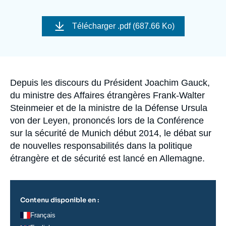
Se connecter
Image
de
Télécharger
.pdf (687.66 Ko)
Nous soutenir
couverture
de
la
publication
Accroche
Depuis les discours du Président Joachim Gauck,
du ministre des Affaires étrangères Frank-Walter
Steinmeier et de la ministre de la Défense Ursula
von der Leyen, prononcés lors de la Conférence
sur la sécurité de Munich début 2014, le débat sur
de nouvelles responsabilités dans la politique
étrangère et de sécurité est lancé en Allemagne.
Contenu disponible en :
Français