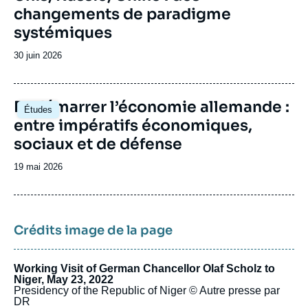
commerce international, la santé, les droits de
changements de paradigme
l’homme et la migration, la non-prolifération et
systémiques
le désarmement. Auparavant, le Cerfa avait
participé au dialogue d’avenir franco-
Date
30 juin 2026
allemand, co-piloté de 2007 à 2020 avec la
de
Deutsche Gesellschaft für auswärtige Politik
publication
(DGAP) et soutenu par la Fondation Robert
Image
Redémarrer l’économie allemande :
Bosch, ou encore le groupe Daniel Vernet
Études
principale
(anciennement Groupe de réflexion franco-
entre impératifs économiques,
allemand) qui avait été fondé en 2014 à
sociaux et de défense
l’initiative de la Fondation Genshagen.
Date
19 mai 2026
de
publication
Crédits image de la page
Working Visit of German Chancellor Olaf Scholz to
Niger, May 23, 2022
Presidency of the Republic of Niger
© Autre presse par
DR