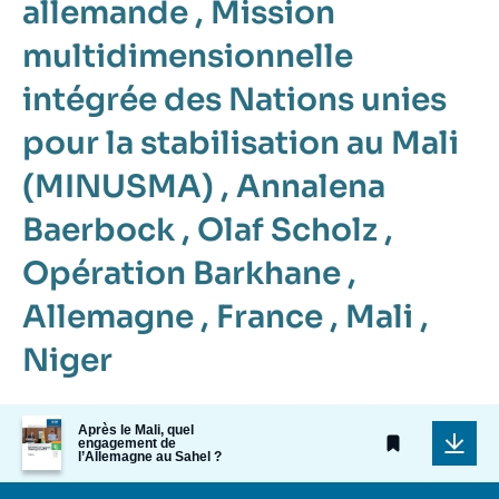
allemande
,
Mission
multidimensionnelle
intégrée des Nations unies
pour la stabilisation au Mali
(MINUSMA)
,
Annalena
Baerbock
,
Olaf Scholz
,
Opération Barkhane
,
Allemagne
,
France
,
Mali
,
Niger
Image
Après le Mali, quel
de
engagement de
l’Allemagne au Sahel ?
couverture
de
la