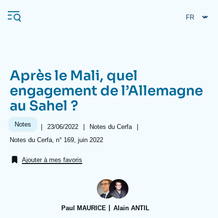
Aller
Panneau de gestion des cookies
au
contenu
principal
Après le Mali, quel
Navigation
engagement de l’Allemagne
principale
au Sahel ?
L'Ifri
Notes
|
Date
23/06/2022
|
Référence
Notes du Cerfa
|
de
taxonomie
Analyses
Références
Notes du Cerfa, n° 169, juin 2022
publication
collections
À propos de l'Ifri
Recherches fréquentes
Ajouter à mes favoris
Événements
L'Ifri en bref
Proche-Orient
Paul MAURICE
Alain ANTIL