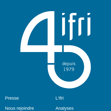
publication
Pied
Presse
Navigation
L'Ifri
de
principale
page
Nous rejoindre
Analyses