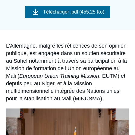
Se connecter
Image
de
Télécharger
.pdf (455.25 Ko)
couverture
Nous soutenir
de
la
publication
Accroche
L’Allemagne, malgré les réticences de son opinion
publique, est engagée dans un soutien sécuritaire
au Sahel notamment à travers sa participation à la
Mission de formation de l’Union européenne au
Mali (
European Union Training Mission
, EUTM) et
depuis peu au Niger, et à la Mission
multidimensionnelle intégrée des Nations unies
pour la stabilisation au Mali (MINUSMA).
Image
principale