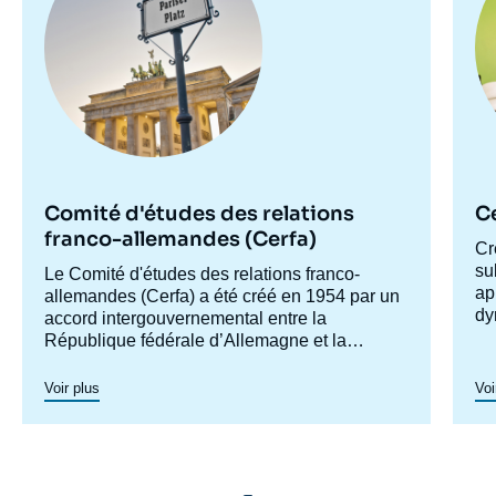
Comité d'études des relations
C
franco-allemandes (Cerfa)
Ac
Cr
ce
su
Accroche
Le Comité d'études des relations franco-
ap
centre
allemandes (Cerfa) a été créé en 1954 par un
dy
accord intergouvernemental entre la
po
République fédérale d’Allemagne et la
pa
France, afin de mieux faire connaître
Ce
Le
l'Allemagne en France et analyser les
Voir plus
Voi
pu
or
relations franco-allemandes y compris dans
di
le
leurs dimensions européennes et
et
ét
internationales. Dans ses conférences et
dé
de
séminaires, qui réunissent experts,
éc
l’
responsables politiques, hauts décideurs et