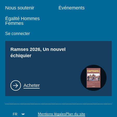
Nous soutenir
Événements
Égalité Hommes
Femmes
Se connecter
Titre
Ramses 2026, Un nouvel
échiquier
Lien
Acheter
Mentions légales
Plan du site