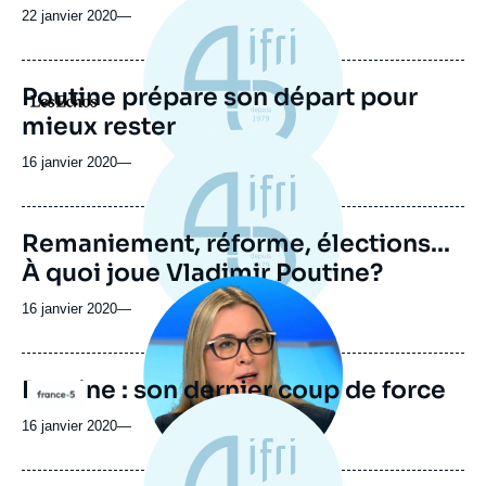
22 janvier 2020
—
Poutine prépare son départ pour
Logo
mieux rester
16 janvier 2020
—
Remaniement, réforme, élections...
À quoi joue Vladimir Poutine?
Image
principale
16 janvier 2020
—
médiatique
Poutine : son dernier coup de force
Logo
16 janvier 2020
—