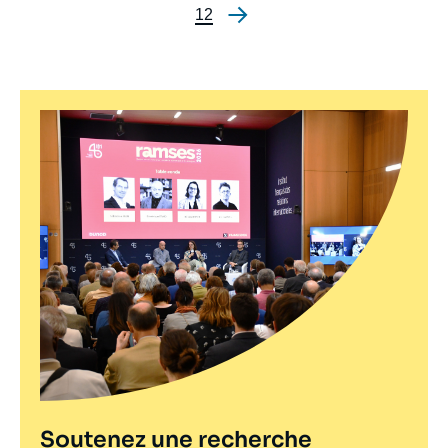
Page
1
Page
2
Pagination
Soutenez une recherche