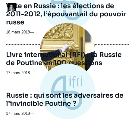
Vote en Russie : les élections de
Logo
2011-2012, l’épouvantail du pouvoir
russe
Image
principale
18 mars 2018
—
médiatique
Livre international (RFI) : La Russie
de Poutine en 100 questions
17 mars 2018
—
Russie : qui sont les adversaires de
l’invincible Poutine ?
17 mars 2018
—