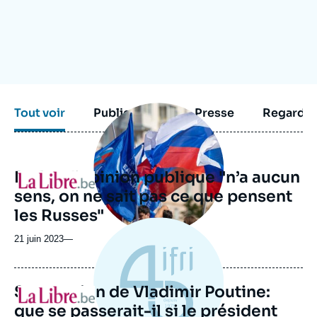
Se connecter
Nous soutenir
Image
Tout voir
Publications
Presse
Regarder
principale
médiatique
Parler d’opinion publique "n’a aucun
Logo
sens, on ne sait pas ce que pensent
les Russes"
21 juin 2023
—
Succession de Vladimir Poutine:
Logo
que se passerait-il si le président