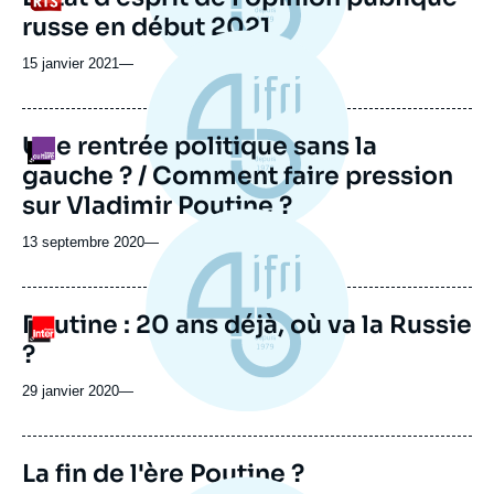
russe en début 2021
15 janvier 2021
—
Une rentrée politique sans la
Logo
gauche ? / Comment faire pression
sur Vladimir Poutine ?
13 septembre 2020
—
Poutine : 20 ans déjà, où va la Russie
Logo
?
29 janvier 2020
—
La fin de l'ère Poutine ?