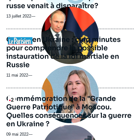
russe venait à disparaître?
Image
principale
13 juillet 2022
—
médiatique
Guerre en Ukraine : cinq minutes
Logo
pour comprendre la possible
instauration de la loi martiale en
Russie
Image
principale
11 mai 2022
—
médiatique
Commémoration de la "Grande
Logo
Guerre Patriotique" à Moscou.
Quelles conséquences sur la guerre
en Ukraine ?
Image
principale
09 mai 2022
—